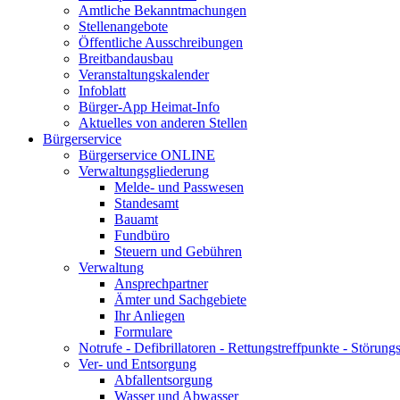
Amtliche Bekanntmachungen
Stellenangebote
Öffentliche Ausschreibungen
Breitbandausbau
Veranstaltungskalender
Infoblatt
Bürger-App Heimat-Info
Aktuelles von anderen Stellen
Bürgerservice
Bürgerservice ONLINE
Verwaltungsgliederung
Melde- und Passwesen
Standesamt
Bauamt
Fundbüro
Steuern und Gebühren
Verwaltung
Ansprechpartner
Ämter und Sachgebiete
Ihr Anliegen
Formulare
Notrufe - Defibrillatoren - Rettungstreffpunkte - Störu
Ver- und Entsorgung
Abfallentsorgung
Wasser und Abwasser