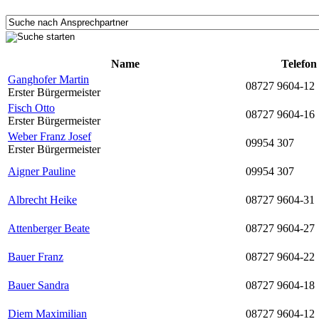
Name
Telefon
Ganghofer Martin
08727 9604-12
Erster Bürgermeister
Fisch Otto
08727 9604-16
Erster Bürgermeister
Weber Franz Josef
09954 307
Erster Bürgermeister
Aigner Pauline
09954 307
Albrecht Heike
08727 9604-31
Attenberger Beate
08727 9604-27
Bauer Franz
08727 9604-22
Bauer Sandra
08727 9604-18
Diem Maximilian
08727 9604-12