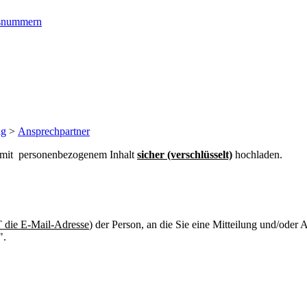
ngsnummern
ng
>
Ansprechpartner
n mit personenbezogenem Inhalt
sicher (verschlüsselt)
hochladen.
die E-Mail-Adresse
) der Person, an die Sie eine Mitteilung und/oder
".