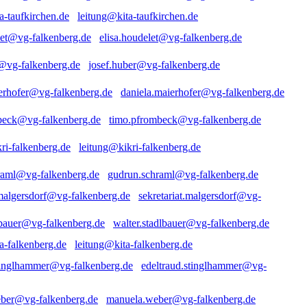
leitung@kita-taufkirchen.de
elisa.houdelet@vg-falkenberg.de
josef.huber@vg-falkenberg.de
daniela.maierhofer@vg-falkenberg.de
timo.pfrombeck@vg-falkenberg.de
leitung@kikri-falkenberg.de
gudrun.schraml@vg-falkenberg.de
sekretariat.malgersdorf@vg-
walter.stadlbauer@vg-falkenberg.de
leitung@kita-falkenberg.de
edeltraud.stinglhammer@vg-
manuela.weber@vg-falkenberg.de