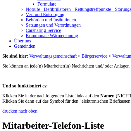
Formulare
Notrufe - Defibrillatoren - Rettungstreffpunkte - Störu
Ver- und Entsorgung
Behörden und Institutionen
Satzungen und Verordnungen
Carsharing-Service
Kommunale Wärmeplanung
Über uns
Gemeinden
Sie sind hier:
Verwaltungsgemeinschaft
>
Bürgerservice
>
Verwaltu
Sie können an jede(n) Mitarbeiter(in) Nachrichten und/ oder Anlage
Und so funktioniert es:
Klicken Sie in der nachfolgenden Liste links auf den
Namen
(
NICHT 
Klicken Sie dann auf das Symbol für den "elektronischen Briefkasten
drucken
nach oben
Mitarbeiter-Telefon-Liste