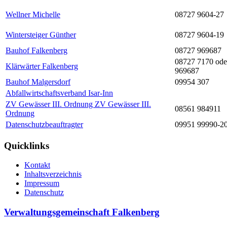
Wellner Michelle
08727 9604-27
Wintersteiger Günther
08727 9604-19
Bauhof Falkenberg
08727 969687
08727 7170 ode
Klärwärter Falkenberg
969687
Bauhof Malgersdorf
09954 307
Abfallwirtschaftsverband Isar-Inn
ZV Gewässer III. Ordnung ZV Gewässer III.
08561 984911
Ordnung
Datenschutzbeauftragter
09951 99990-2
Quicklinks
Kontakt
Inhaltsverzeichnis
Impressum
Datenschutz
Verwaltungsgemeinschaft Falkenberg