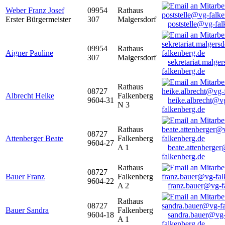
Weber Franz Josef
09954
Rathaus
Erster Bürgermeister
307
Malgersdorf
poststelle@vg-fal
09954
Rathaus
Aigner Pauline
307
Malgersdorf
sekretariat.malge
falkenberg.de
Rathaus
08727
Albrecht Heike
Falkenberg
9604-31
heike.albrecht@v
N 3
falkenberg.de
Rathaus
08727
Attenberger Beate
Falkenberg
9604-27
A 1
beate.attenberge
falkenberg.de
Rathaus
08727
Bauer Franz
Falkenberg
9604-22
A 2
franz.bauer@vg-f
Rathaus
08727
Bauer Sandra
Falkenberg
9604-18
sandra.bauer@vg
A 1
falkenberg.de