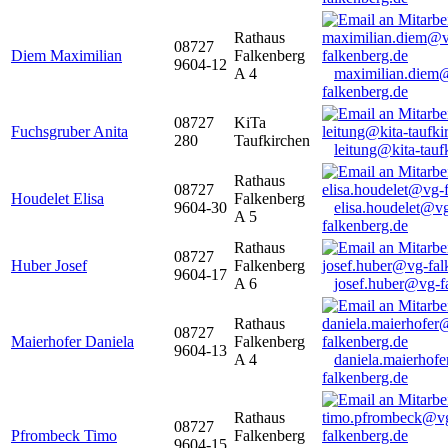
Rathaus
08727
Diem Maximilian
Falkenberg
9604-12
A 4
maximilian.diem
falkenberg.de
08727
KiTa
Fuchsgruber Anita
280
Taufkirchen
leitung@kita-tauf
Rathaus
08727
Houdelet Elisa
Falkenberg
9604-30
elisa.houdelet@v
A 5
falkenberg.de
Rathaus
08727
Huber Josef
Falkenberg
9604-17
A 6
josef.huber@vg-f
Rathaus
08727
Maierhofer Daniela
Falkenberg
9604-13
A 4
daniela.maierhof
falkenberg.de
Rathaus
08727
Pfrombeck Timo
Falkenberg
9604-15