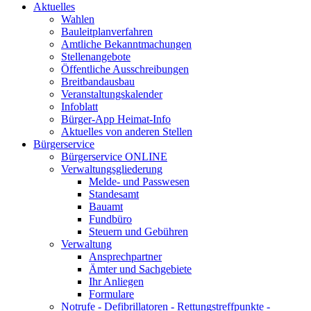
Aktuelles
Wahlen
Bauleitplanverfahren
Amtliche Bekanntmachungen
Stellenangebote
Öffentliche Ausschreibungen
Breitbandausbau
Veranstaltungskalender
Infoblatt
Bürger-App Heimat-Info
Aktuelles von anderen Stellen
Bürgerservice
Bürgerservice ONLINE
Verwaltungsgliederung
Melde- und Passwesen
Standesamt
Bauamt
Fundbüro
Steuern und Gebühren
Verwaltung
Ansprechpartner
Ämter und Sachgebiete
Ihr Anliegen
Formulare
Notrufe - Defibrillatoren - Rettungstreffpunkte -