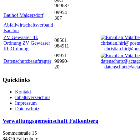
969687
09954
Bauhof Malgersdorf
307
Abfallwirtschaftsverband
Isar-Inn
ZV Gewässer III.
08561
Ordnung ZV Gewässer
984911
III. Ordnung
christian.hirl@po
09951
Datenschutzbeauftragter
99990-
20
datenschutz@acta
Quicklinks
Kontakt
Inhaltsverzeichnis
Impressum
Datenschutz
Verwaltungsgemeinschaft Falkenberg
Sommerstraße 15
84326 Falkenberg