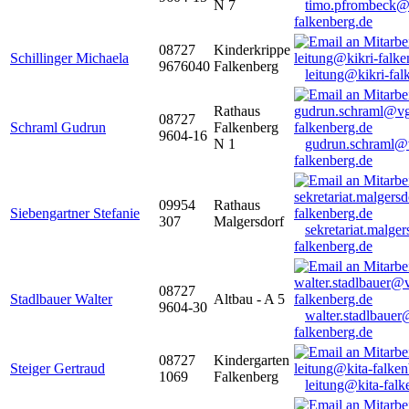
N 7
timo.pfrombeck@
falkenberg.de
08727
Kinderkrippe
Schillinger Michaela
9676040
Falkenberg
leitung@kikri-fal
Rathaus
08727
Schraml Gudrun
Falkenberg
9604-16
N 1
gudrun.schraml@
falkenberg.de
09954
Rathaus
Siebengartner Stefanie
307
Malgersdorf
sekretariat.malge
falkenberg.de
08727
Stadlbauer Walter
Altbau - A 5
9604-30
walter.stadlbaue
falkenberg.de
08727
Kindergarten
Steiger Gertraud
1069
Falkenberg
leitung@kita-falk