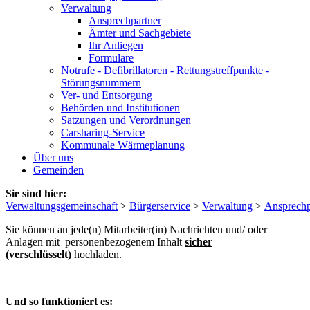
Verwaltung
Ansprechpartner
Ämter und Sachgebiete
Ihr Anliegen
Formulare
Notrufe - Defibrillatoren - Rettungstreffpunkte -
Störungsnummern
Ver- und Entsorgung
Behörden und Institutionen
Satzungen und Verordnungen
Carsharing-Service
Kommunale Wärmeplanung
Über uns
Gemeinden
Sie sind hier:
Verwaltungsgemeinschaft
>
Bürgerservice
>
Verwaltung
>
Ansprechp
Sie können an jede(n) Mitarbeiter(in) Nachrichten und/ oder
Anlagen mit personenbezogenem Inhalt
sicher
(verschlüsselt)
hochladen.
Und so funktioniert es: