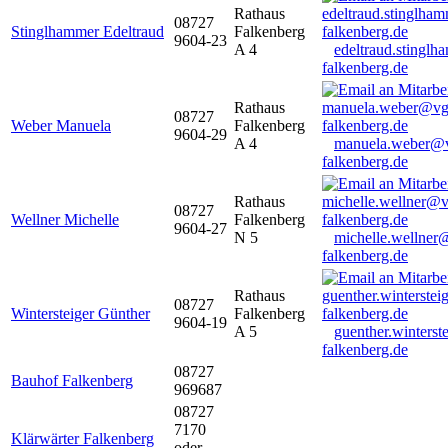
Rathaus
08727
Stinglhammer Edeltraud
Falkenberg
9604-23
A 4
edeltraud.stingl
falkenberg.de
Rathaus
08727
Weber Manuela
Falkenberg
9604-29
A 4
manuela.weber@
falkenberg.de
Rathaus
08727
Wellner Michelle
Falkenberg
9604-27
N 5
michelle.wellner
falkenberg.de
Rathaus
08727
Wintersteiger Günther
Falkenberg
9604-19
A 5
guenther.winters
falkenberg.de
08727
Bauhof Falkenberg
969687
08727
7170
Klärwärter Falkenberg
oder