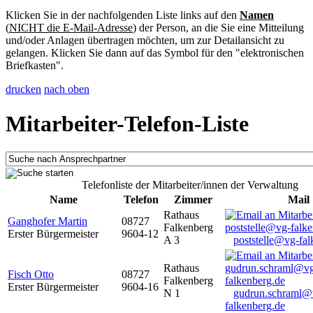
Klicken Sie in der nachfolgenden Liste links auf den
Namen
(
NICHT die E-Mail-Adresse
) der Person, an die Sie eine Mitteilung
und/oder Anlagen übertragen möchten, um zur Detailansicht zu
gelangen. Klicken Sie dann auf das Symbol für den "elektronischen
Briefkasten".
drucken
nach oben
Mitarbeiter-Telefon-Liste
Telefonliste der Mitarbeiter/innen der Verwaltung
Name
Telefon
Zimmer
Mail
Rathaus
Ganghofer Martin
08727
Falkenberg
Erster Bürgermeister
9604-12
A 3
poststelle@vg-fal
Rathaus
Fisch Otto
08727
Falkenberg
Erster Bürgermeister
9604-16
N 1
gudrun.schraml@
falkenberg.de