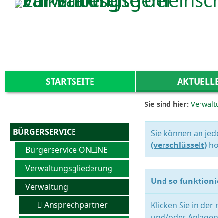
Zum Inhalt
,
zur Navigation
oder
zur Startseite
springen.
STARTSEITE
AKTUELL
Sie sind hier:
Verwalt
BÜRGERSERVICE
Sie können an jed
(verschlüsselt)
ho
Bürgerservice ONLINE
Verwaltungsgliederung
Und so funktionie
Verwaltung
Ansprechpartner
Klicken Sie in der
und/oder Anlagen 