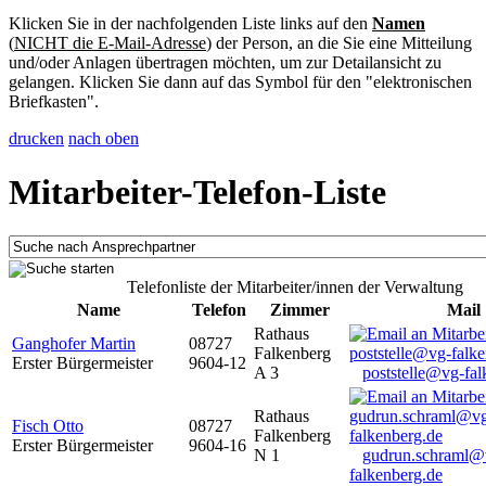
Klicken Sie in der nachfolgenden Liste links auf den
Namen
(
NICHT die E-Mail-Adresse
) der Person, an die Sie eine Mitteilung
und/oder Anlagen übertragen möchten, um zur Detailansicht zu
gelangen. Klicken Sie dann auf das Symbol für den "elektronischen
Briefkasten".
drucken
nach oben
Mitarbeiter-Telefon-Liste
Telefonliste der Mitarbeiter/innen der Verwaltung
Name
Telefon
Zimmer
Mail
Rathaus
Ganghofer Martin
08727
Falkenberg
Erster Bürgermeister
9604-12
A 3
poststelle@vg-fal
Rathaus
Fisch Otto
08727
Falkenberg
Erster Bürgermeister
9604-16
N 1
gudrun.schraml@
falkenberg.de