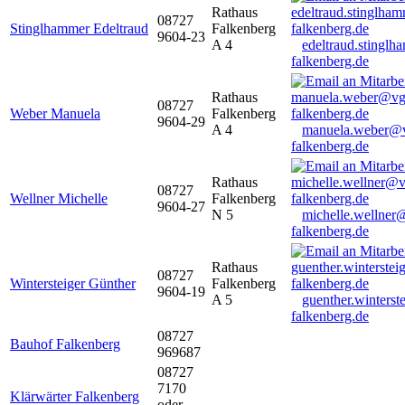
Rathaus
08727
Stinglhammer Edeltraud
Falkenberg
9604-23
A 4
edeltraud.stingl
falkenberg.de
Rathaus
08727
Weber Manuela
Falkenberg
9604-29
A 4
manuela.weber@
falkenberg.de
Rathaus
08727
Wellner Michelle
Falkenberg
9604-27
N 5
michelle.wellner
falkenberg.de
Rathaus
08727
Wintersteiger Günther
Falkenberg
9604-19
A 5
guenther.winters
falkenberg.de
08727
Bauhof Falkenberg
969687
08727
7170
Klärwärter Falkenberg
oder