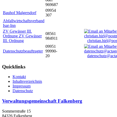
969687
09954
Bauhof Malgersdorf
307
Abfallwirtschaftsverband
Isar-Inn
ZV Gewässer III.
08561
Ordnung ZV Gewässer
984911
III. Ordnung
christian.hirl@po
09951
Datenschutzbeauftragter
99990-
20
datenschutz@acta
Quicklinks
Kontakt
Inhaltsverzeichnis
Impressum
Datenschutz
Verwaltungsgemeinschaft Falkenberg
Sommerstraße 15
84326 Falkenberg