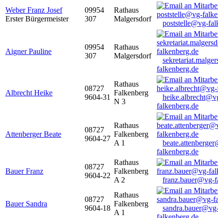
Weber Franz Josef
09954
Rathaus
Erster Bürgermeister
307
Malgersdorf
poststelle@vg-fal
09954
Rathaus
Aigner Pauline
307
Malgersdorf
sekretariat.malge
falkenberg.de
Rathaus
08727
Albrecht Heike
Falkenberg
9604-31
heike.albrecht@v
N 3
falkenberg.de
Rathaus
08727
Attenberger Beate
Falkenberg
9604-27
A 1
beate.attenberge
falkenberg.de
Rathaus
08727
Bauer Franz
Falkenberg
9604-22
A 2
franz.bauer@vg-f
Rathaus
08727
Bauer Sandra
Falkenberg
9604-18
sandra.bauer@vg
A 1
falkenberg.de