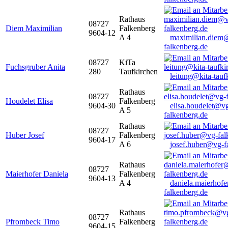
Rathaus
08727
Diem Maximilian
Falkenberg
9604-12
A 4
maximilian.diem
falkenberg.de
08727
KiTa
Fuchsgruber Anita
280
Taufkirchen
leitung@kita-tauf
Rathaus
08727
Houdelet Elisa
Falkenberg
9604-30
elisa.houdelet@v
A 5
falkenberg.de
Rathaus
08727
Huber Josef
Falkenberg
9604-17
A 6
josef.huber@vg-f
Rathaus
08727
Maierhofer Daniela
Falkenberg
9604-13
A 4
daniela.maierhof
falkenberg.de
Rathaus
08727
Pfrombeck Timo
Falkenberg
9604-15