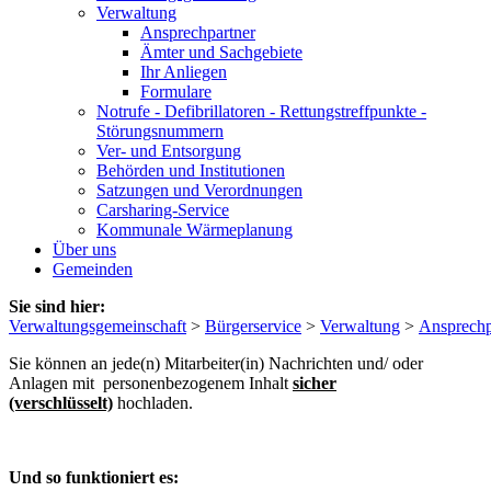
Verwaltung
Ansprechpartner
Ämter und Sachgebiete
Ihr Anliegen
Formulare
Notrufe - Defibrillatoren - Rettungstreffpunkte -
Störungsnummern
Ver- und Entsorgung
Behörden und Institutionen
Satzungen und Verordnungen
Carsharing-Service
Kommunale Wärmeplanung
Über uns
Gemeinden
Sie sind hier:
Verwaltungsgemeinschaft
>
Bürgerservice
>
Verwaltung
>
Ansprechp
Sie können an jede(n) Mitarbeiter(in) Nachrichten und/ oder
Anlagen mit personenbezogenem Inhalt
sicher
(verschlüsselt)
hochladen.
Und so funktioniert es: