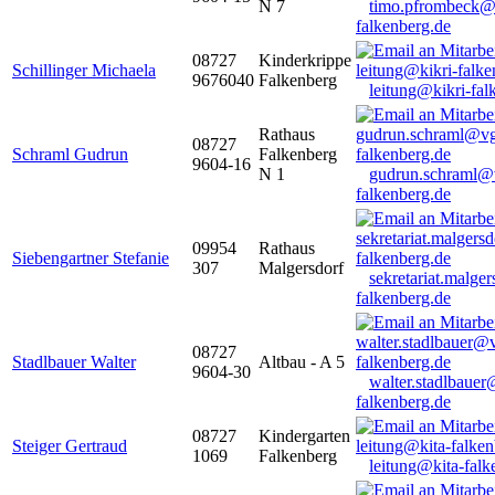
N 7
timo.pfrombeck@
falkenberg.de
08727
Kinderkrippe
Schillinger Michaela
9676040
Falkenberg
leitung@kikri-fal
Rathaus
08727
Schraml Gudrun
Falkenberg
9604-16
N 1
gudrun.schraml@
falkenberg.de
09954
Rathaus
Siebengartner Stefanie
307
Malgersdorf
sekretariat.malge
falkenberg.de
08727
Stadlbauer Walter
Altbau - A 5
9604-30
walter.stadlbaue
falkenberg.de
08727
Kindergarten
Steiger Gertraud
1069
Falkenberg
leitung@kita-falk