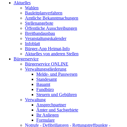
Aktuelles
Wahlen
Bauleitplanverfahren
Amtliche Bekanntmachungen
Stellenangebote
Öffentliche Ausschreibungen
Breitbandausbau
Veranstaltungskalender
Infoblatt
Bürger-App Heimat-Info
Aktuelles von anderen Stellen
Bürgerservice
Bürgerservice ONLINE
Verwaltungsgliederung
Melde- und Passwesen
Standesamt
Bauamt
Fundbüro
Steuern und Gebühren
Verwaltung
Ansprechpartner
Ämter und Sachgebiete
Ihr Anliegen
Formulare
Notrufe - Defibrillatoren - Rettungstreffpunkte -