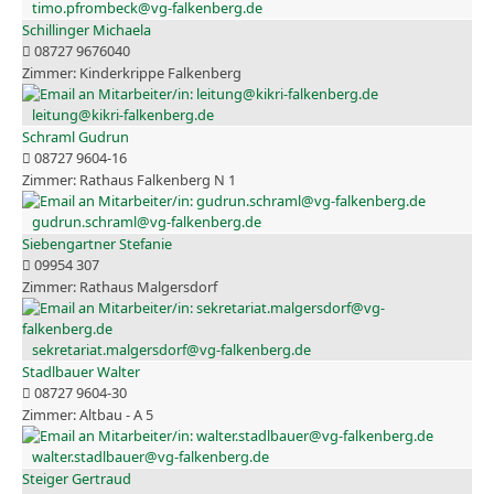
timo.pfrombeck@vg-falkenberg.de
Schillinger Michaela
08727 9676040
Kinderkrippe Falkenberg
leitung@kikri-falkenberg.de
Schraml Gudrun
08727 9604-16
Rathaus Falkenberg N 1
gudrun.schraml@vg-falkenberg.de
Siebengartner Stefanie
09954 307
Rathaus Malgersdorf
sekretariat.malgersdorf@vg-falkenberg.de
Stadlbauer Walter
08727 9604-30
Altbau - A 5
walter.stadlbauer@vg-falkenberg.de
Steiger Gertraud