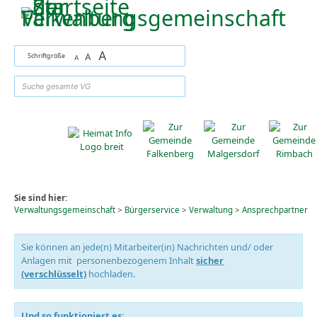
Zum Inhalt
,
zur Navigation
oder
zur Startseite
springen.
A
Schriftgröße
A
A
suchen
Sie sind hier:
Verwaltungsgemeinschaft
>
Bürgerservice
>
Verwaltung
>
Ansprechpartner
Sie können an jede(n) Mitarbeiter(in) Nachrichten und/ oder
Anlagen mit personenbezogenem Inhalt
sicher
(verschlüsselt)
hochladen.
Und so funktioniert es: