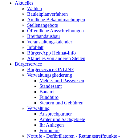
Aktuelles
Wahlen
Bauleitplanverfahren
Amtliche Bekanntmachungen
Stellenangebote
Öffentliche Ausschreibungen
Breitbandausbau
Veranstaltungskalender
Infoblatt
Bürger-App Heimat-Info
Aktuelles von anderen Stellen
Bürgerservice
Bürgerservice ONLINE
Verwaltungsgliederung
Melde- und Passwesen
Standesamt
Bauamt
Fundbüro
Steuern und Gebühren
Verwaltung
Ansprechpartner
Ämter und Sachgebiete
Ihr Anliegen
Formulare
Notrufe - Defibrillatoren - Rettungstreffpunkte -