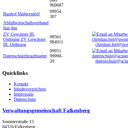
969687
09954
Bauhof Malgersdorf
307
Abfallwirtschaftsverband
Isar-Inn
ZV Gewässer III.
08561
Ordnung ZV Gewässer
984911
III. Ordnung
christian.hirl@po
09951
Datenschutzbeauftragter
99990-
20
datenschutz@acta
Quicklinks
Kontakt
Inhaltsverzeichnis
Impressum
Datenschutz
Verwaltungsgemeinschaft Falkenberg
Sommerstraße 15
84326 Falkenberg