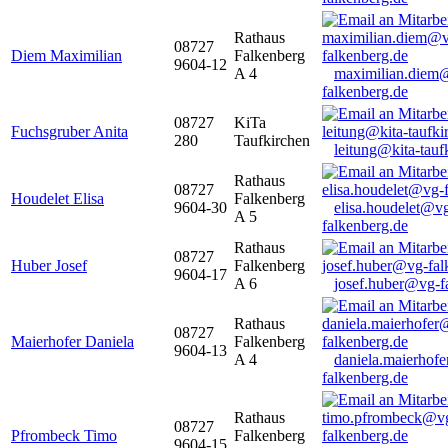
Rathaus
08727
Diem Maximilian
Falkenberg
9604-12
A 4
maximilian.diem
falkenberg.de
08727
KiTa
Fuchsgruber Anita
280
Taufkirchen
leitung@kita-tauf
Rathaus
08727
Houdelet Elisa
Falkenberg
9604-30
elisa.houdelet@v
A 5
falkenberg.de
Rathaus
08727
Huber Josef
Falkenberg
9604-17
A 6
josef.huber@vg-f
Rathaus
08727
Maierhofer Daniela
Falkenberg
9604-13
A 4
daniela.maierhof
falkenberg.de
Rathaus
08727
Pfrombeck Timo
Falkenberg
9604-15