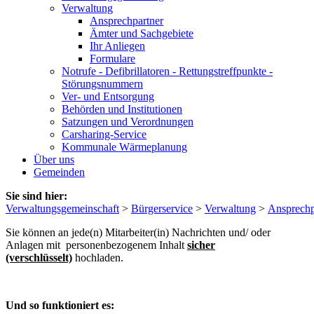
Verwaltung
Ansprechpartner
Ämter und Sachgebiete
Ihr Anliegen
Formulare
Notrufe - Defibrillatoren - Rettungstreffpunkte -
Störungsnummern
Ver- und Entsorgung
Behörden und Institutionen
Satzungen und Verordnungen
Carsharing-Service
Kommunale Wärmeplanung
Über uns
Gemeinden
Sie sind hier:
Verwaltungsgemeinschaft
>
Bürgerservice
>
Verwaltung
>
Ansprechp
Sie können an jede(n) Mitarbeiter(in) Nachrichten und/ oder
Anlagen mit personenbezogenem Inhalt
sicher
(verschlüsselt)
hochladen.
Und so funktioniert es: