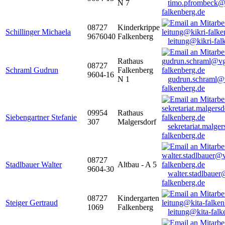
N 7
timo.pfrombeck@
falkenberg.de
08727
Kinderkrippe
Schillinger Michaela
9676040
Falkenberg
leitung@kikri-fal
Rathaus
08727
Schraml Gudrun
Falkenberg
9604-16
N 1
gudrun.schraml@
falkenberg.de
09954
Rathaus
Siebengartner Stefanie
307
Malgersdorf
sekretariat.malge
falkenberg.de
08727
Stadlbauer Walter
Altbau - A 5
9604-30
walter.stadlbaue
falkenberg.de
08727
Kindergarten
Steiger Gertraud
1069
Falkenberg
leitung@kita-falk