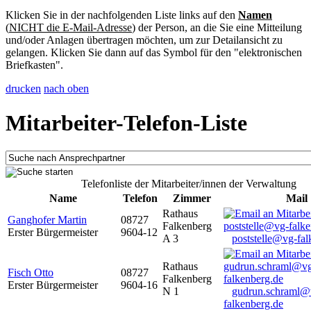
Klicken Sie in der nachfolgenden Liste links auf den
Namen
(
NICHT die E-Mail-Adresse
) der Person, an die Sie eine Mitteilung
und/oder Anlagen übertragen möchten, um zur Detailansicht zu
gelangen. Klicken Sie dann auf das Symbol für den "elektronischen
Briefkasten".
drucken
nach oben
Mitarbeiter-Telefon-Liste
Telefonliste der Mitarbeiter/innen der Verwaltung
Name
Telefon
Zimmer
Mail
Rathaus
Ganghofer Martin
08727
Falkenberg
Erster Bürgermeister
9604-12
A 3
poststelle@vg-fal
Rathaus
Fisch Otto
08727
Falkenberg
Erster Bürgermeister
9604-16
N 1
gudrun.schraml@
falkenberg.de