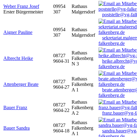
Weber Franz Josef
09954
Rathaus
Erster Bürgermeister
307
Malgersdorf
poststelle@vg-fal
09954
Rathaus
Aigner Pauline
307
Malgersdorf
sekretariat.malge
falkenberg.de
Rathaus
08727
Albrecht Heike
Falkenberg
9604-31
heike.albrecht@v
N 3
falkenberg.de
Rathaus
08727
Attenberger Beate
Falkenberg
9604-27
A 1
beate.attenberge
falkenberg.de
Rathaus
08727
Bauer Franz
Falkenberg
9604-22
A 2
franz.bauer@vg-f
Rathaus
08727
Bauer Sandra
Falkenberg
9604-18
sandra.bauer@vg
A 1
falkenberg.de