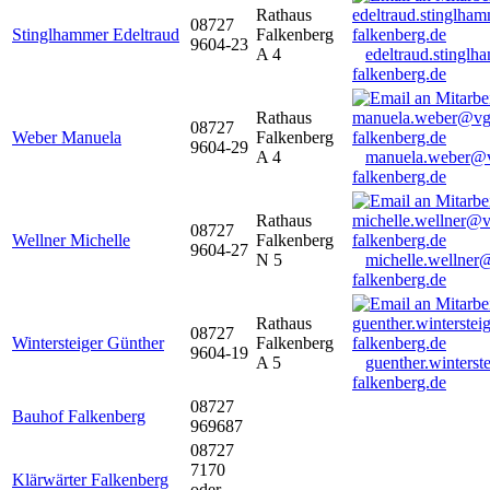
Rathaus
08727
Stinglhammer Edeltraud
Falkenberg
9604-23
A 4
edeltraud.stingl
falkenberg.de
Rathaus
08727
Weber Manuela
Falkenberg
9604-29
A 4
manuela.weber@
falkenberg.de
Rathaus
08727
Wellner Michelle
Falkenberg
9604-27
N 5
michelle.wellner
falkenberg.de
Rathaus
08727
Wintersteiger Günther
Falkenberg
9604-19
A 5
guenther.winters
falkenberg.de
08727
Bauhof Falkenberg
969687
08727
7170
Klärwärter Falkenberg
oder