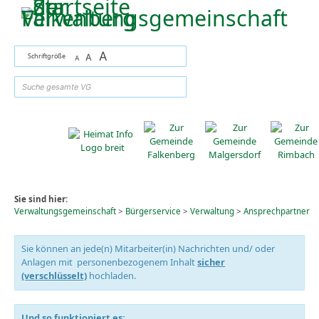
Zum Inhalt
,
zur Navigation
oder
zur Startseite
springen.
A
Schriftgröße
A
A
suchen
Sie sind hier:
Verwaltungsgemeinschaft
>
Bürgerservice
>
Verwaltung
>
Ansprechpartner
Sie können an jede(n) Mitarbeiter(in) Nachrichten und/ oder
Anlagen mit personenbezogenem Inhalt
sicher
(verschlüsselt)
hochladen.
Und so funktioniert es: