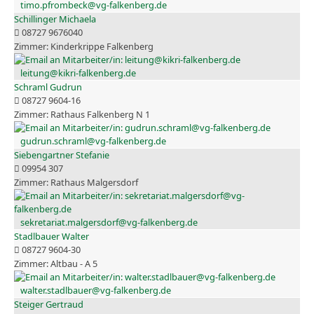
timo.pfrombeck@vg-falkenberg.de
Schillinger Michaela
08727 9676040
Kinderkrippe Falkenberg
leitung@kikri-falkenberg.de
Schraml Gudrun
08727 9604-16
Rathaus Falkenberg N 1
gudrun.schraml@vg-falkenberg.de
Siebengartner Stefanie
09954 307
Rathaus Malgersdorf
sekretariat.malgersdorf@vg-falkenberg.de
Stadlbauer Walter
08727 9604-30
Altbau - A 5
walter.stadlbauer@vg-falkenberg.de
Steiger Gertraud