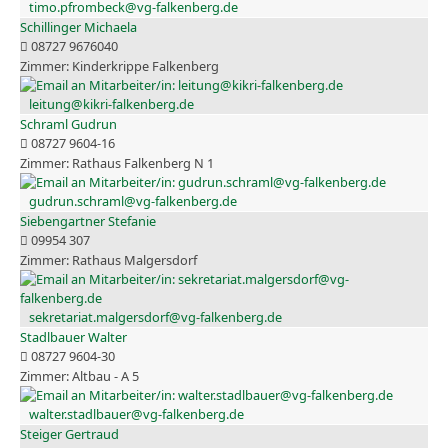
timo.pfrombeck@vg-falkenberg.de
Schillinger Michaela
08727 9676040
Kinderkrippe Falkenberg
leitung@kikri-falkenberg.de
Schraml Gudrun
08727 9604-16
Rathaus Falkenberg N 1
gudrun.schraml@vg-falkenberg.de
Siebengartner Stefanie
09954 307
Rathaus Malgersdorf
sekretariat.malgersdorf@vg-falkenberg.de
Stadlbauer Walter
08727 9604-30
Altbau - A 5
walter.stadlbauer@vg-falkenberg.de
Steiger Gertraud