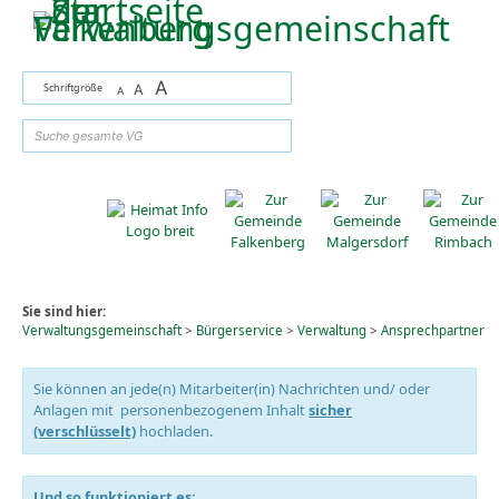
Zum Inhalt
,
zur Navigation
oder
zur Startseite
springen.
A
Schriftgröße
A
A
suchen
Sie sind hier:
Verwaltungsgemeinschaft
>
Bürgerservice
>
Verwaltung
>
Ansprechpartner
Sie können an jede(n) Mitarbeiter(in) Nachrichten und/ oder
Anlagen mit personenbezogenem Inhalt
sicher
(verschlüsselt)
hochladen.
Und so funktioniert es: