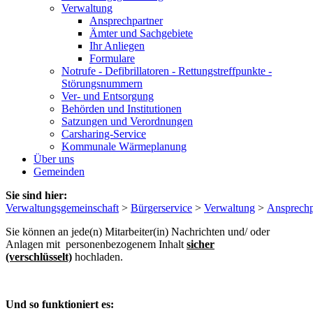
Verwaltung
Ansprechpartner
Ämter und Sachgebiete
Ihr Anliegen
Formulare
Notrufe - Defibrillatoren - Rettungstreffpunkte -
Störungsnummern
Ver- und Entsorgung
Behörden und Institutionen
Satzungen und Verordnungen
Carsharing-Service
Kommunale Wärmeplanung
Über uns
Gemeinden
Sie sind hier:
Verwaltungsgemeinschaft
>
Bürgerservice
>
Verwaltung
>
Ansprechp
Sie können an jede(n) Mitarbeiter(in) Nachrichten und/ oder
Anlagen mit personenbezogenem Inhalt
sicher
(verschlüsselt)
hochladen.
Und so funktioniert es: