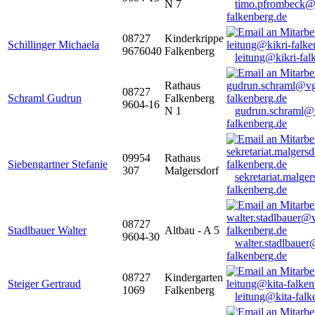
N 7
timo.pfrombeck@
falkenberg.de
08727
Kinderkrippe
Schillinger Michaela
9676040
Falkenberg
leitung@kikri-fal
Rathaus
08727
Schraml Gudrun
Falkenberg
9604-16
N 1
gudrun.schraml@
falkenberg.de
09954
Rathaus
Siebengartner Stefanie
307
Malgersdorf
sekretariat.malge
falkenberg.de
08727
Stadlbauer Walter
Altbau - A 5
9604-30
walter.stadlbaue
falkenberg.de
08727
Kindergarten
Steiger Gertraud
1069
Falkenberg
leitung@kita-falk