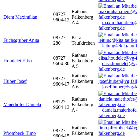
Rathaus
08727
Diem Maximilian
Falkenberg
9604-12
A 4
maximilian.diem
falkenberg.de
08727
KiTa
Fuchsgruber Anita
280
Taufkirchen
leitung@kita-tauf
Rathaus
08727
Houdelet Elisa
Falkenberg
9604-30
elisa.houdelet@v
A 5
falkenberg.de
Rathaus
08727
Huber Josef
Falkenberg
9604-17
A 6
josef.huber@vg-f
Rathaus
08727
Maierhofer Daniela
Falkenberg
9604-13
A 4
daniela.maierhof
falkenberg.de
Rathaus
08727
Pfrombeck Timo
Falkenberg
9604-15