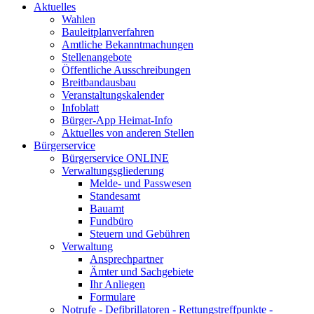
Aktuelles
Wahlen
Bauleitplanverfahren
Amtliche Bekanntmachungen
Stellenangebote
Öffentliche Ausschreibungen
Breitbandausbau
Veranstaltungskalender
Infoblatt
Bürger-App Heimat-Info
Aktuelles von anderen Stellen
Bürgerservice
Bürgerservice ONLINE
Verwaltungsgliederung
Melde- und Passwesen
Standesamt
Bauamt
Fundbüro
Steuern und Gebühren
Verwaltung
Ansprechpartner
Ämter und Sachgebiete
Ihr Anliegen
Formulare
Notrufe - Defibrillatoren - Rettungstreffpunkte -