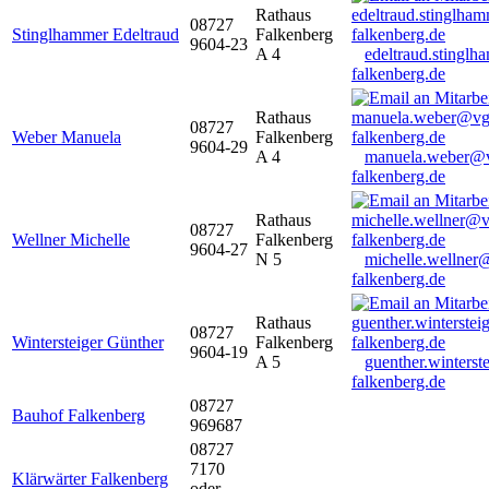
Rathaus
08727
Stinglhammer Edeltraud
Falkenberg
9604-23
A 4
edeltraud.stingl
falkenberg.de
Rathaus
08727
Weber Manuela
Falkenberg
9604-29
A 4
manuela.weber@
falkenberg.de
Rathaus
08727
Wellner Michelle
Falkenberg
9604-27
N 5
michelle.wellner
falkenberg.de
Rathaus
08727
Wintersteiger Günther
Falkenberg
9604-19
A 5
guenther.winters
falkenberg.de
08727
Bauhof Falkenberg
969687
08727
7170
Klärwärter Falkenberg
oder