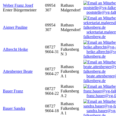
Weber Franz Josef
09954
Rathaus
Erster Bürgermeister
307
Malgersdorf
poststelle@vg-fal
09954
Rathaus
Aigner Pauline
307
Malgersdorf
sekretariat.malge
falkenberg.de
Rathaus
08727
Albrecht Heike
Falkenberg
9604-31
heike.albrecht@v
N 3
falkenberg.de
Rathaus
08727
Attenberger Beate
Falkenberg
9604-27
A 1
beate.attenberge
falkenberg.de
Rathaus
08727
Bauer Franz
Falkenberg
9604-22
A 2
franz.bauer@vg-f
Rathaus
08727
Bauer Sandra
Falkenberg
9604-18
sandra.bauer@vg
A 1
falkenberg.de