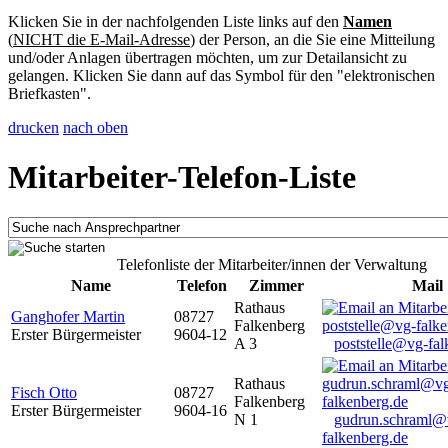
Klicken Sie in der nachfolgenden Liste links auf den
Namen
(
NICHT die E-Mail-Adresse
) der Person, an die Sie eine Mitteilung
und/oder Anlagen übertragen möchten, um zur Detailansicht zu
gelangen. Klicken Sie dann auf das Symbol für den "elektronischen
Briefkasten".
drucken
nach oben
Mitarbeiter-Telefon-Liste
Telefonliste der Mitarbeiter/innen der Verwaltung
Name
Telefon
Zimmer
Mail
Rathaus
Ganghofer Martin
08727
Falkenberg
Erster Bürgermeister
9604-12
A 3
poststelle@vg-fal
Rathaus
Fisch Otto
08727
Falkenberg
Erster Bürgermeister
9604-16
N 1
gudrun.schraml@
falkenberg.de