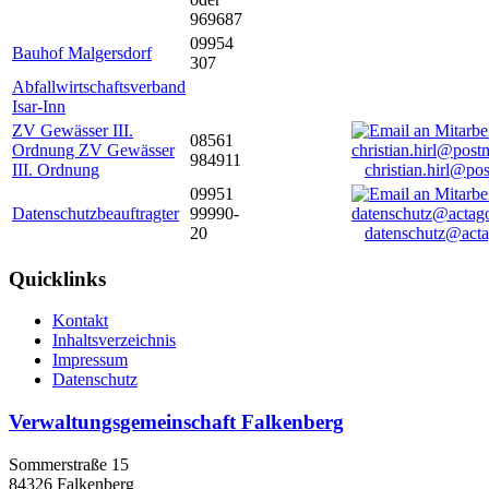
969687
09954
Bauhof Malgersdorf
307
Abfallwirtschaftsverband
Isar-Inn
ZV Gewässer III.
08561
Ordnung ZV Gewässer
984911
III. Ordnung
christian.hirl@po
09951
Datenschutzbeauftragter
99990-
20
datenschutz@acta
Quicklinks
Kontakt
Inhaltsverzeichnis
Impressum
Datenschutz
Verwaltungsgemeinschaft Falkenberg
Sommerstraße 15
84326 Falkenberg