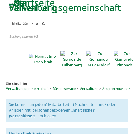
Zum Inhalt
,
zur Navigation
oder
zur Startseite
springen.
A
Schriftgröße
A
A
suchen
Sie sind hier:
Verwaltungsgemeinschaft
>
Bürgerservice
>
Verwaltung
>
Ansprechpartner
Sie können an jede(n) Mitarbeiter(in) Nachrichten und/ oder
Anlagen mit personenbezogenem Inhalt
sicher
(verschlüsselt)
hochladen.
Und so funktioniert es: