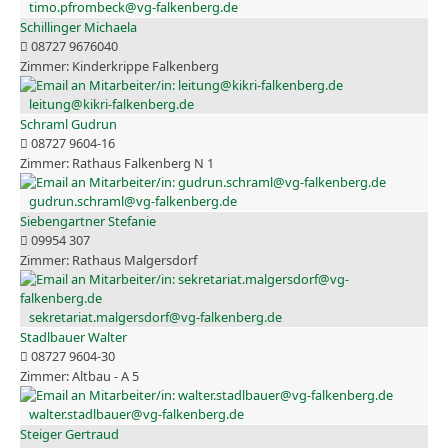
timo.pfrombeck@vg-falkenberg.de
Schillinger Michaela
08727 9676040
Kinderkrippe Falkenberg
leitung@kikri-falkenberg.de
Schraml Gudrun
08727 9604-16
Rathaus Falkenberg N 1
gudrun.schraml@vg-falkenberg.de
Siebengartner Stefanie
09954 307
Rathaus Malgersdorf
sekretariat.malgersdorf@vg-falkenberg.de
Stadlbauer Walter
08727 9604-30
Altbau - A 5
walter.stadlbauer@vg-falkenberg.de
Steiger Gertraud