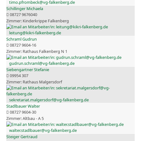
timo.pfrombeck@vg-falkenberg.de
Schillinger Michaela
08727 9676040
Kinderkrippe Falkenberg
leitung@kikri-falkenberg.de
Schraml Gudrun
08727 9604-16
Rathaus Falkenberg N 1
gudrun.schraml@vg-falkenberg.de
Siebengartner Stefanie
09954 307
Rathaus Malgersdorf
sekretariat.malgersdorf@vg-falkenberg.de
Stadlbauer Walter
08727 9604-30
Altbau - A 5
walter.stadlbauer@vg-falkenberg.de
Steiger Gertraud