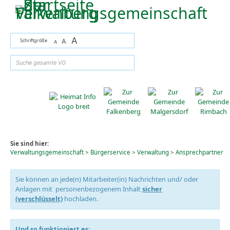
Zum Inhalt
,
zur Navigation
oder
zur Startseite
springen.
A
Schriftgröße
A
A
suchen
Sie sind hier:
Verwaltungsgemeinschaft
>
Bürgerservice
>
Verwaltung
>
Ansprechpartner
Sie können an jede(n) Mitarbeiter(in) Nachrichten und/ oder
Anlagen mit personenbezogenem Inhalt
sicher
(verschlüsselt)
hochladen.
Und so funktioniert es: