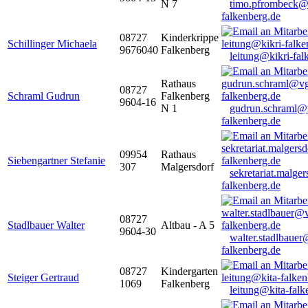
N 7
timo.pfrombeck@
falkenberg.de
08727
Kinderkrippe
Schillinger Michaela
9676040
Falkenberg
leitung@kikri-fal
Rathaus
08727
Schraml Gudrun
Falkenberg
9604-16
N 1
gudrun.schraml@
falkenberg.de
09954
Rathaus
Siebengartner Stefanie
307
Malgersdorf
sekretariat.malge
falkenberg.de
08727
Stadlbauer Walter
Altbau - A 5
9604-30
walter.stadlbaue
falkenberg.de
08727
Kindergarten
Steiger Gertraud
1069
Falkenberg
leitung@kita-falk