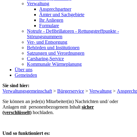
Verwaltung
Ansprechpartner
Ämter und Sachgebiete
Ihr Anliegen
Formulare
Notrufe - Defibrillatoren - Rettungstreffpunkte -
Störungsnummern
Ver- und Entsorgung
Behörden und Institutionen
Satzungen und Verordnungen
Carsharing-Service
Kommunale Wärmeplanung
Über uns
Gemeinden
Sie sind hier:
Verwaltungsgemeinschaft
>
Bürgerservice
>
Verwaltung
>
Ansprechp
Sie können an jede(n) Mitarbeiter(in) Nachrichten und/ oder
Anlagen mit personenbezogenem Inhalt
sicher
(verschlüsselt)
hochladen.
Und so funktioniert es: