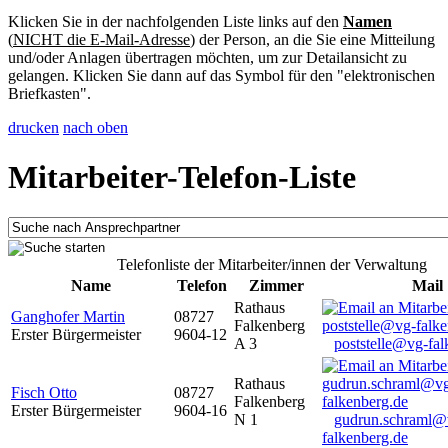
Klicken Sie in der nachfolgenden Liste links auf den
Namen
(
NICHT die E-Mail-Adresse
) der Person, an die Sie eine Mitteilung
und/oder Anlagen übertragen möchten, um zur Detailansicht zu
gelangen. Klicken Sie dann auf das Symbol für den "elektronischen
Briefkasten".
drucken
nach oben
Mitarbeiter-Telefon-Liste
Telefonliste der Mitarbeiter/innen der Verwaltung
Name
Telefon
Zimmer
Mail
Rathaus
Ganghofer Martin
08727
Falkenberg
Erster Bürgermeister
9604-12
A 3
poststelle@vg-fal
Rathaus
Fisch Otto
08727
Falkenberg
Erster Bürgermeister
9604-16
N 1
gudrun.schraml@
falkenberg.de