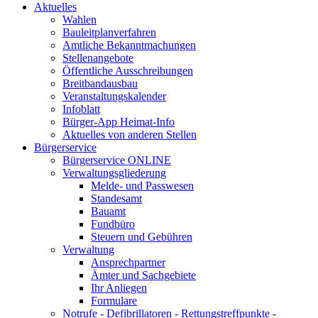
Aktuelles
Wahlen
Bauleitplanverfahren
Amtliche Bekanntmachungen
Stellenangebote
Öffentliche Ausschreibungen
Breitbandausbau
Veranstaltungskalender
Infoblatt
Bürger-App Heimat-Info
Aktuelles von anderen Stellen
Bürgerservice
Bürgerservice ONLINE
Verwaltungsgliederung
Melde- und Passwesen
Standesamt
Bauamt
Fundbüro
Steuern und Gebühren
Verwaltung
Ansprechpartner
Ämter und Sachgebiete
Ihr Anliegen
Formulare
Notrufe - Defibrillatoren - Rettungstreffpunkte -