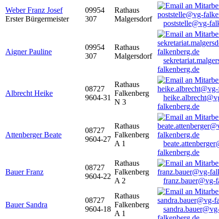
Weber Franz Josef
09954
Rathaus
Erster Bürgermeister
307
Malgersdorf
poststelle@vg-fal
09954
Rathaus
Aigner Pauline
307
Malgersdorf
sekretariat.malge
falkenberg.de
Rathaus
08727
Albrecht Heike
Falkenberg
9604-31
heike.albrecht@v
N 3
falkenberg.de
Rathaus
08727
Attenberger Beate
Falkenberg
9604-27
A 1
beate.attenberge
falkenberg.de
Rathaus
08727
Bauer Franz
Falkenberg
9604-22
A 2
franz.bauer@vg-f
Rathaus
08727
Bauer Sandra
Falkenberg
9604-18
sandra.bauer@vg
A 1
falkenberg.de