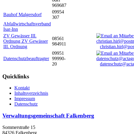
969687
09954
Bauhof Malgersdorf
307
Abfallwirtschaftsverband
Isar-Inn
ZV Gewässer III.
08561
Ordnung ZV Gewässer
984911
III. Ordnung
christian.hirl@po
09951
Datenschutzbeauftragter
99990-
20
datenschutz@acta
Quicklinks
Kontakt
Inhaltsverzeichnis
Impressum
Datenschutz
Verwaltungsgemeinschaft Falkenberg
Sommerstraße 15
84326 Falkenberg