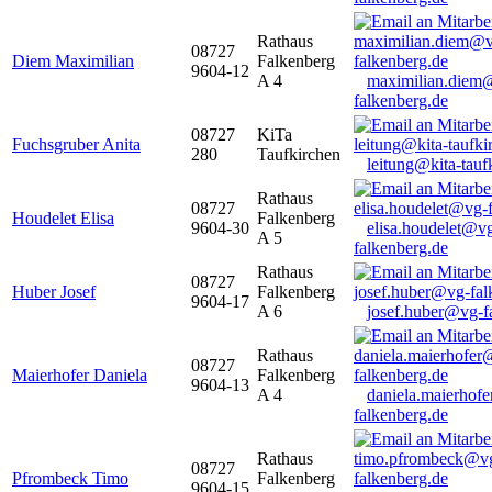
Rathaus
08727
Diem Maximilian
Falkenberg
9604-12
A 4
maximilian.diem
falkenberg.de
08727
KiTa
Fuchsgruber Anita
280
Taufkirchen
leitung@kita-tauf
Rathaus
08727
Houdelet Elisa
Falkenberg
9604-30
elisa.houdelet@v
A 5
falkenberg.de
Rathaus
08727
Huber Josef
Falkenberg
9604-17
A 6
josef.huber@vg-f
Rathaus
08727
Maierhofer Daniela
Falkenberg
9604-13
A 4
daniela.maierhof
falkenberg.de
Rathaus
08727
Pfrombeck Timo
Falkenberg
9604-15