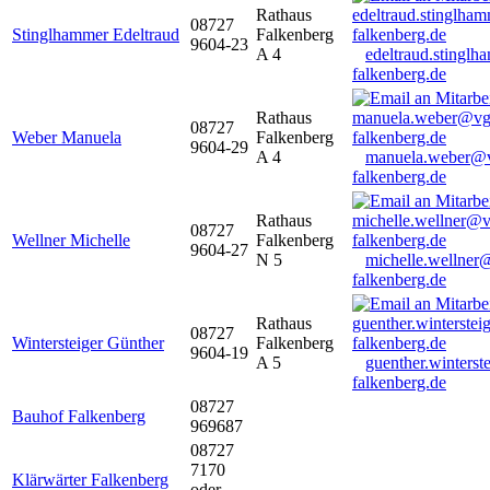
Rathaus
08727
Stinglhammer Edeltraud
Falkenberg
9604-23
A 4
edeltraud.stingl
falkenberg.de
Rathaus
08727
Weber Manuela
Falkenberg
9604-29
A 4
manuela.weber@
falkenberg.de
Rathaus
08727
Wellner Michelle
Falkenberg
9604-27
N 5
michelle.wellner
falkenberg.de
Rathaus
08727
Wintersteiger Günther
Falkenberg
9604-19
A 5
guenther.winters
falkenberg.de
08727
Bauhof Falkenberg
969687
08727
7170
Klärwärter Falkenberg
oder