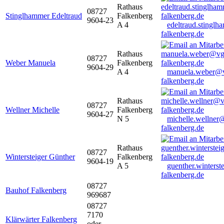
Rathaus
08727
Stinglhammer Edeltraud
Falkenberg
9604-23
A 4
edeltraud.stingl
falkenberg.de
Rathaus
08727
Weber Manuela
Falkenberg
9604-29
A 4
manuela.weber@
falkenberg.de
Rathaus
08727
Wellner Michelle
Falkenberg
9604-27
N 5
michelle.wellner
falkenberg.de
Rathaus
08727
Wintersteiger Günther
Falkenberg
9604-19
A 5
guenther.winters
falkenberg.de
08727
Bauhof Falkenberg
969687
08727
7170
Klärwärter Falkenberg
oder