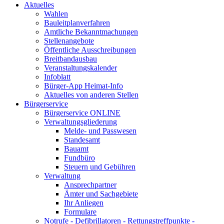
Aktuelles
Wahlen
Bauleitplanverfahren
Amtliche Bekanntmachungen
Stellenangebote
Öffentliche Ausschreibungen
Breitbandausbau
Veranstaltungskalender
Infoblatt
Bürger-App Heimat-Info
Aktuelles von anderen Stellen
Bürgerservice
Bürgerservice ONLINE
Verwaltungsgliederung
Melde- und Passwesen
Standesamt
Bauamt
Fundbüro
Steuern und Gebühren
Verwaltung
Ansprechpartner
Ämter und Sachgebiete
Ihr Anliegen
Formulare
Notrufe - Defibrillatoren - Rettungstreffpunkte -