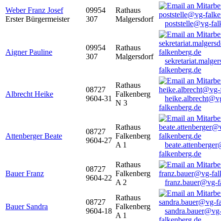
Weber Franz Josef
09954
Rathaus
Erster Bürgermeister
307
Malgersdorf
poststelle@vg-fal
09954
Rathaus
Aigner Pauline
307
Malgersdorf
sekretariat.malge
falkenberg.de
Rathaus
08727
Albrecht Heike
Falkenberg
9604-31
heike.albrecht@v
N 3
falkenberg.de
Rathaus
08727
Attenberger Beate
Falkenberg
9604-27
A 1
beate.attenberge
falkenberg.de
Rathaus
08727
Bauer Franz
Falkenberg
9604-22
A 2
franz.bauer@vg-f
Rathaus
08727
Bauer Sandra
Falkenberg
9604-18
sandra.bauer@vg
A 1
falkenberg.de