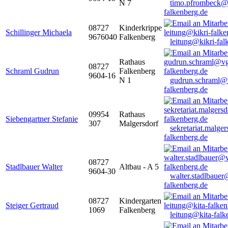
N 7
timo.pfrombeck@
falkenberg.de
08727
Kinderkrippe
Schillinger Michaela
9676040
Falkenberg
leitung@kikri-fal
Rathaus
08727
Schraml Gudrun
Falkenberg
9604-16
N 1
gudrun.schraml@
falkenberg.de
09954
Rathaus
Siebengartner Stefanie
307
Malgersdorf
sekretariat.malge
falkenberg.de
08727
Stadlbauer Walter
Altbau - A 5
9604-30
walter.stadlbaue
falkenberg.de
08727
Kindergarten
Steiger Gertraud
1069
Falkenberg
leitung@kita-falk