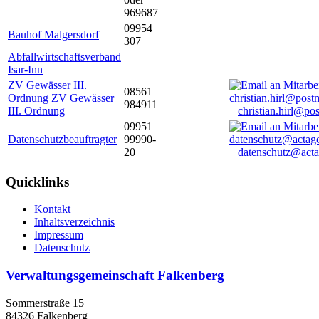
969687
09954
Bauhof Malgersdorf
307
Abfallwirtschaftsverband
Isar-Inn
ZV Gewässer III.
08561
Ordnung ZV Gewässer
984911
III. Ordnung
christian.hirl@po
09951
Datenschutzbeauftragter
99990-
20
datenschutz@acta
Quicklinks
Kontakt
Inhaltsverzeichnis
Impressum
Datenschutz
Verwaltungsgemeinschaft Falkenberg
Sommerstraße 15
84326 Falkenberg