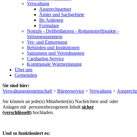
Verwaltung
Ansprechpartner
Ämter und Sachgebiete
Ihr Anliegen
Formulare
Notrufe - Defibrillatoren - Rettungstreffpunkte -
Störungsnummern
Ver- und Entsorgung
Behörden und Institutionen
Satzungen und Verordnungen
Carsharing-Service
Kommunale Wärmeplanung
Über uns
Gemeinden
Sie sind hier:
Verwaltungsgemeinschaft
>
Bürgerservice
>
Verwaltung
>
Ansprechp
Sie können an jede(n) Mitarbeiter(in) Nachrichten und/ oder
Anlagen mit personenbezogenem Inhalt
sicher
(verschlüsselt)
hochladen.
Und so funktioniert es: