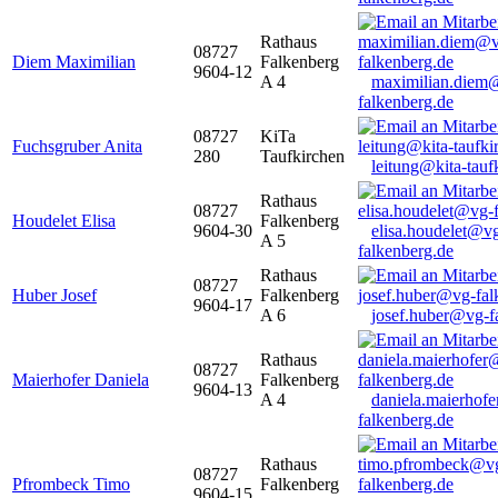
Rathaus
08727
Diem Maximilian
Falkenberg
9604-12
A 4
maximilian.diem
falkenberg.de
08727
KiTa
Fuchsgruber Anita
280
Taufkirchen
leitung@kita-tauf
Rathaus
08727
Houdelet Elisa
Falkenberg
9604-30
elisa.houdelet@v
A 5
falkenberg.de
Rathaus
08727
Huber Josef
Falkenberg
9604-17
A 6
josef.huber@vg-f
Rathaus
08727
Maierhofer Daniela
Falkenberg
9604-13
A 4
daniela.maierhof
falkenberg.de
Rathaus
08727
Pfrombeck Timo
Falkenberg
9604-15