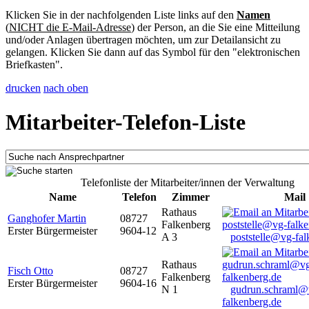
Klicken Sie in der nachfolgenden Liste links auf den
Namen
(
NICHT die E-Mail-Adresse
) der Person, an die Sie eine Mitteilung
und/oder Anlagen übertragen möchten, um zur Detailansicht zu
gelangen. Klicken Sie dann auf das Symbol für den "elektronischen
Briefkasten".
drucken
nach oben
Mitarbeiter-Telefon-Liste
Telefonliste der Mitarbeiter/innen der Verwaltung
Name
Telefon
Zimmer
Mail
Rathaus
Ganghofer Martin
08727
Falkenberg
Erster Bürgermeister
9604-12
A 3
poststelle@vg-fal
Rathaus
Fisch Otto
08727
Falkenberg
Erster Bürgermeister
9604-16
N 1
gudrun.schraml@
falkenberg.de