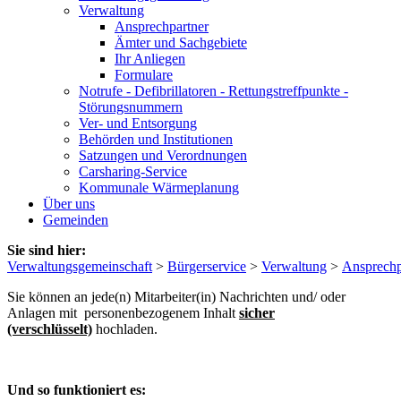
Verwaltung
Ansprechpartner
Ämter und Sachgebiete
Ihr Anliegen
Formulare
Notrufe - Defibrillatoren - Rettungstreffpunkte -
Störungsnummern
Ver- und Entsorgung
Behörden und Institutionen
Satzungen und Verordnungen
Carsharing-Service
Kommunale Wärmeplanung
Über uns
Gemeinden
Sie sind hier:
Verwaltungsgemeinschaft
>
Bürgerservice
>
Verwaltung
>
Ansprechp
Sie können an jede(n) Mitarbeiter(in) Nachrichten und/ oder
Anlagen mit personenbezogenem Inhalt
sicher
(verschlüsselt)
hochladen.
Und so funktioniert es: