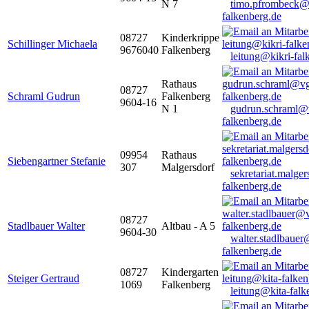
N 7
timo.pfrombeck@
falkenberg.de
08727
Kinderkrippe
Schillinger Michaela
9676040
Falkenberg
leitung@kikri-fal
Rathaus
08727
Schraml Gudrun
Falkenberg
9604-16
N 1
gudrun.schraml@
falkenberg.de
09954
Rathaus
Siebengartner Stefanie
307
Malgersdorf
sekretariat.malge
falkenberg.de
08727
Stadlbauer Walter
Altbau - A 5
9604-30
walter.stadlbaue
falkenberg.de
08727
Kindergarten
Steiger Gertraud
1069
Falkenberg
leitung@kita-falk