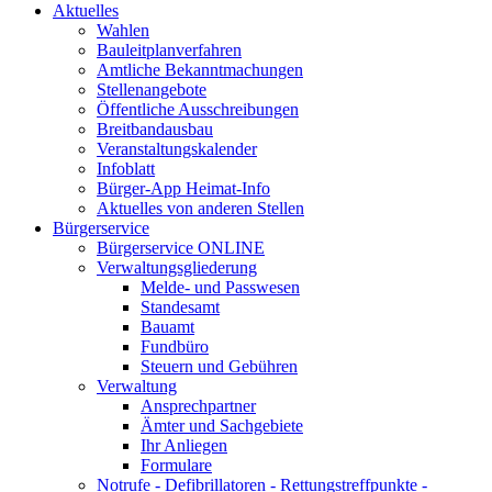
Aktuelles
Wahlen
Bauleitplanverfahren
Amtliche Bekanntmachungen
Stellenangebote
Öffentliche Ausschreibungen
Breitbandausbau
Veranstaltungskalender
Infoblatt
Bürger-App Heimat-Info
Aktuelles von anderen Stellen
Bürgerservice
Bürgerservice ONLINE
Verwaltungsgliederung
Melde- und Passwesen
Standesamt
Bauamt
Fundbüro
Steuern und Gebühren
Verwaltung
Ansprechpartner
Ämter und Sachgebiete
Ihr Anliegen
Formulare
Notrufe - Defibrillatoren - Rettungstreffpunkte -