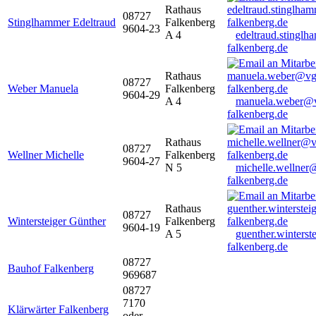
Rathaus
08727
Stinglhammer Edeltraud
Falkenberg
9604-23
A 4
edeltraud.stingl
falkenberg.de
Rathaus
08727
Weber Manuela
Falkenberg
9604-29
A 4
manuela.weber@
falkenberg.de
Rathaus
08727
Wellner Michelle
Falkenberg
9604-27
N 5
michelle.wellner
falkenberg.de
Rathaus
08727
Wintersteiger Günther
Falkenberg
9604-19
A 5
guenther.winters
falkenberg.de
08727
Bauhof Falkenberg
969687
08727
7170
Klärwärter Falkenberg
oder