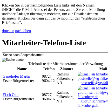
Klicken Sie in der nachfolgenden Liste links auf den
Namen
(
NICHT die E-Mail-Adresse
) der Person, an die Sie eine Mitteilung
und/oder Anlagen übertragen möchten, um zur Detailansicht zu
gelangen. Klicken Sie dann auf das Symbol für den "elektronischen
Briefkasten".
drucken
nach oben
Mitarbeiter-Telefon-Liste
Telefonliste der Mitarbeiter/innen der Verwaltung
Name
Telefon
Zimmer
Mail
Rathaus
Ganghofer Martin
08727
Falkenberg
Erster Bürgermeister
9604-12
A 3
poststelle@vg-fal
Rathaus
Fisch Otto
08727
Falkenberg
Erster Bürgermeister
9604-16
N 1
gudrun.schraml@
falkenberg.de