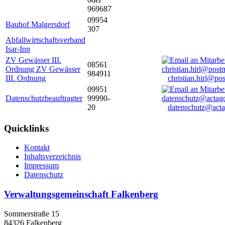
969687
09954
Bauhof Malgersdorf
307
Abfallwirtschaftsverband
Isar-Inn
ZV Gewässer III.
08561
Ordnung ZV Gewässer
984911
III. Ordnung
christian.hirl@po
09951
Datenschutzbeauftragter
99990-
20
datenschutz@acta
Quicklinks
Kontakt
Inhaltsverzeichnis
Impressum
Datenschutz
Verwaltungsgemeinschaft Falkenberg
Sommerstraße 15
84326 Falkenberg