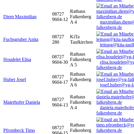
Rathaus
08727
Diem Maximilian
Falkenberg
9604-12
A 4
maximilian.diem
falkenberg.de
08727
KiTa
Fuchsgruber Anita
280
Taufkirchen
leitung@kita-tauf
Rathaus
08727
Houdelet Elisa
Falkenberg
9604-30
elisa.houdelet@v
A 5
falkenberg.de
Rathaus
08727
Huber Josef
Falkenberg
9604-17
A 6
josef.huber@vg-f
Rathaus
08727
Maierhofer Daniela
Falkenberg
9604-13
A 4
daniela.maierhof
falkenberg.de
Rathaus
08727
Pfrombeck Timo
Falkenberg
9604-15