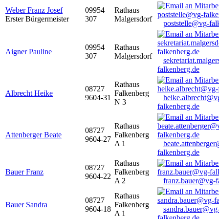
Weber Franz Josef
09954
Rathaus
Erster Bürgermeister
307
Malgersdorf
poststelle@vg-fal
09954
Rathaus
Aigner Pauline
307
Malgersdorf
sekretariat.malge
falkenberg.de
Rathaus
08727
Albrecht Heike
Falkenberg
9604-31
heike.albrecht@v
N 3
falkenberg.de
Rathaus
08727
Attenberger Beate
Falkenberg
9604-27
A 1
beate.attenberge
falkenberg.de
Rathaus
08727
Bauer Franz
Falkenberg
9604-22
A 2
franz.bauer@vg-f
Rathaus
08727
Bauer Sandra
Falkenberg
9604-18
sandra.bauer@vg
A 1
falkenberg.de