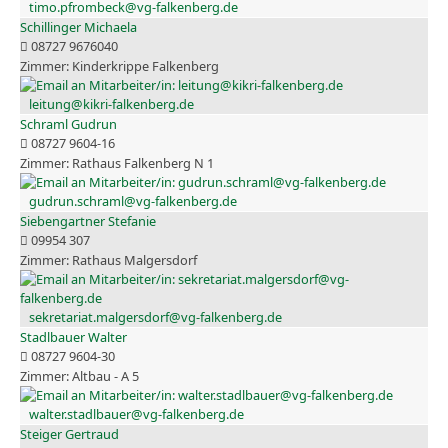
timo.pfrombeck@vg-falkenberg.de
Schillinger Michaela
08727 9676040
Kinderkrippe Falkenberg
leitung@kikri-falkenberg.de
Schraml Gudrun
08727 9604-16
Rathaus Falkenberg N 1
gudrun.schraml@vg-falkenberg.de
Siebengartner Stefanie
09954 307
Rathaus Malgersdorf
sekretariat.malgersdorf@vg-falkenberg.de
Stadlbauer Walter
08727 9604-30
Altbau - A 5
walter.stadlbauer@vg-falkenberg.de
Steiger Gertraud