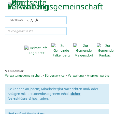
Zum Inhalt
,
zur Navigation
oder
zur Startseite
springen.
A
Schriftgröße
A
A
suchen
Sie sind hier:
Verwaltungsgemeinschaft
>
Bürgerservice
>
Verwaltung
>
Ansprechpartner
Sie können an jede(n) Mitarbeiter(in) Nachrichten und/ oder
Anlagen mit personenbezogenem Inhalt
sicher
(verschlüsselt)
hochladen.
Und so funktioniert es: