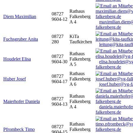
Rathaus
08727
Diem Maximilian
Falkenberg
9604-12
A 4
maximilian.diem
falkenberg.de
08727
KiTa
Fuchsgruber Anita
280
Taufkirchen
leitung@kita-tauf
Rathaus
08727
Houdelet Elisa
Falkenberg
9604-30
elisa.houdelet@v
A 5
falkenberg.de
Rathaus
08727
Huber Josef
Falkenberg
9604-17
A 6
josef.huber@vg-f
Rathaus
08727
Maierhofer Daniela
Falkenberg
9604-13
A 4
daniela.maierhof
falkenberg.de
Rathaus
08727
Pfrombeck Timo
Falkenberg
9604-15