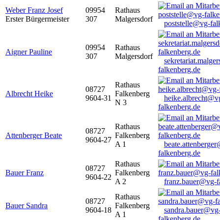
Weber Franz Josef
09954
Rathaus
Erster Bürgermeister
307
Malgersdorf
poststelle@vg-fal
09954
Rathaus
Aigner Pauline
307
Malgersdorf
sekretariat.malge
falkenberg.de
Rathaus
08727
Albrecht Heike
Falkenberg
9604-31
heike.albrecht@v
N 3
falkenberg.de
Rathaus
08727
Attenberger Beate
Falkenberg
9604-27
A 1
beate.attenberge
falkenberg.de
Rathaus
08727
Bauer Franz
Falkenberg
9604-22
A 2
franz.bauer@vg-f
Rathaus
08727
Bauer Sandra
Falkenberg
9604-18
sandra.bauer@vg
A 1
falkenberg.de