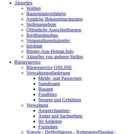
Aktuelles
Wahlen
Bauleitplanverfahren
Amtliche Bekanntmachungen
Stellenangebote
Öffentliche Ausschreibungen
Breitbandausbau
Veranstaltungskalender
Infoblatt
Bürger-App Heimat-Info
Aktuelles von anderen Stellen
Bürgerservice
Bürgerservice ONLINE
Verwaltungsgliederung
Melde- und Passwesen
Standesamt
Bauamt
Fundbüro
Steuern und Gebühren
Verwaltung
Ansprechpartner
Ämter und Sachgebiete
Ihr Anliegen
Formulare
Notrufe - Defibrillatoren - Rettungstreffpunkte -