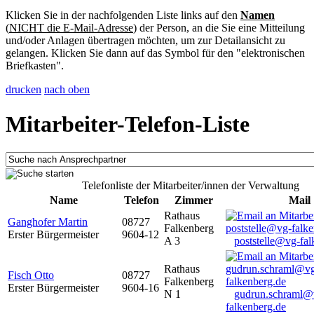
Klicken Sie in der nachfolgenden Liste links auf den
Namen
(
NICHT die E-Mail-Adresse
) der Person, an die Sie eine Mitteilung
und/oder Anlagen übertragen möchten, um zur Detailansicht zu
gelangen. Klicken Sie dann auf das Symbol für den "elektronischen
Briefkasten".
drucken
nach oben
Mitarbeiter-Telefon-Liste
Telefonliste der Mitarbeiter/innen der Verwaltung
Name
Telefon
Zimmer
Mail
Rathaus
Ganghofer Martin
08727
Falkenberg
Erster Bürgermeister
9604-12
A 3
poststelle@vg-fal
Rathaus
Fisch Otto
08727
Falkenberg
Erster Bürgermeister
9604-16
N 1
gudrun.schraml@
falkenberg.de