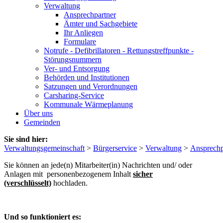
Verwaltung
Ansprechpartner
Ämter und Sachgebiete
Ihr Anliegen
Formulare
Notrufe - Defibrillatoren - Rettungstreffpunkte -
Störungsnummern
Ver- und Entsorgung
Behörden und Institutionen
Satzungen und Verordnungen
Carsharing-Service
Kommunale Wärmeplanung
Über uns
Gemeinden
Sie sind hier:
Verwaltungsgemeinschaft
>
Bürgerservice
>
Verwaltung
>
Ansprechp
Sie können an jede(n) Mitarbeiter(in) Nachrichten und/ oder
Anlagen mit personenbezogenem Inhalt
sicher
(verschlüsselt)
hochladen.
Und so funktioniert es: