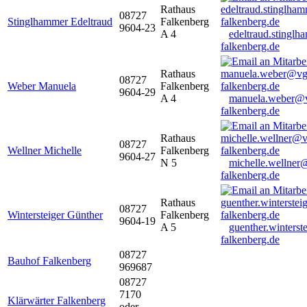
Rathaus
08727
Stinglhammer Edeltraud
Falkenberg
9604-23
A 4
edeltraud.stingl
falkenberg.de
Rathaus
08727
Weber Manuela
Falkenberg
9604-29
A 4
manuela.weber@
falkenberg.de
Rathaus
08727
Wellner Michelle
Falkenberg
9604-27
N 5
michelle.wellner
falkenberg.de
Rathaus
08727
Wintersteiger Günther
Falkenberg
9604-19
A 5
guenther.winters
falkenberg.de
08727
Bauhof Falkenberg
969687
08727
7170
Klärwärter Falkenberg
oder