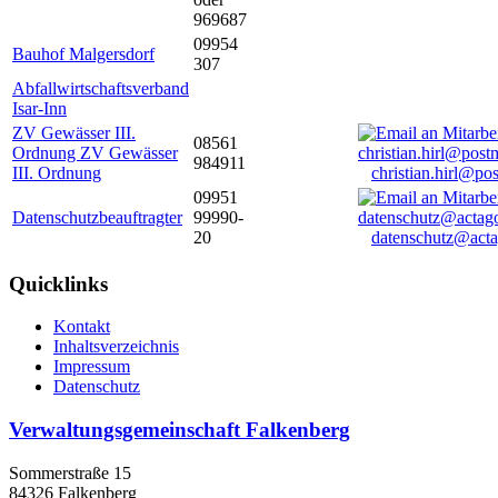
969687
09954
Bauhof Malgersdorf
307
Abfallwirtschaftsverband
Isar-Inn
ZV Gewässer III.
08561
Ordnung ZV Gewässer
984911
III. Ordnung
christian.hirl@po
09951
Datenschutzbeauftragter
99990-
20
datenschutz@acta
Quicklinks
Kontakt
Inhaltsverzeichnis
Impressum
Datenschutz
Verwaltungsgemeinschaft Falkenberg
Sommerstraße 15
84326 Falkenberg