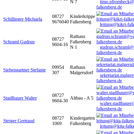
N 7
timo.pfrombeck@
falkenberg.de
08727
Kinderkrippe
Schillinger Michaela
9676040
Falkenberg
leitung@kikri-fal
Rathaus
08727
Schraml Gudrun
Falkenberg
9604-16
N 1
gudrun.schraml@
falkenberg.de
09954
Rathaus
Siebengartner Stefanie
307
Malgersdorf
sekretariat.malge
falkenberg.de
08727
Stadlbauer Walter
Altbau - A 5
9604-30
walter.stadlbaue
falkenberg.de
08727
Kindergarten
Steiger Gertraud
1069
Falkenberg
leitung@kita-falk