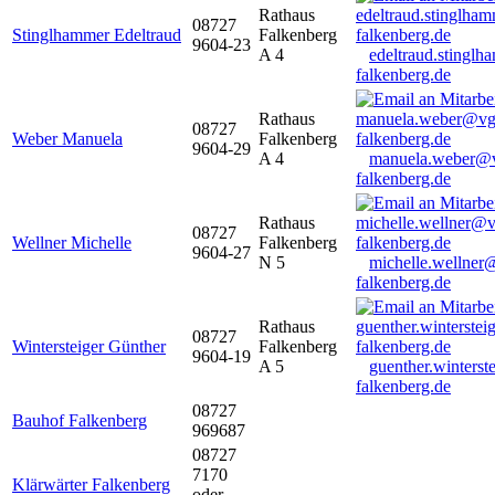
Rathaus
08727
Stinglhammer Edeltraud
Falkenberg
9604-23
A 4
edeltraud.stingl
falkenberg.de
Rathaus
08727
Weber Manuela
Falkenberg
9604-29
A 4
manuela.weber@
falkenberg.de
Rathaus
08727
Wellner Michelle
Falkenberg
9604-27
N 5
michelle.wellner
falkenberg.de
Rathaus
08727
Wintersteiger Günther
Falkenberg
9604-19
A 5
guenther.winters
falkenberg.de
08727
Bauhof Falkenberg
969687
08727
7170
Klärwärter Falkenberg
oder