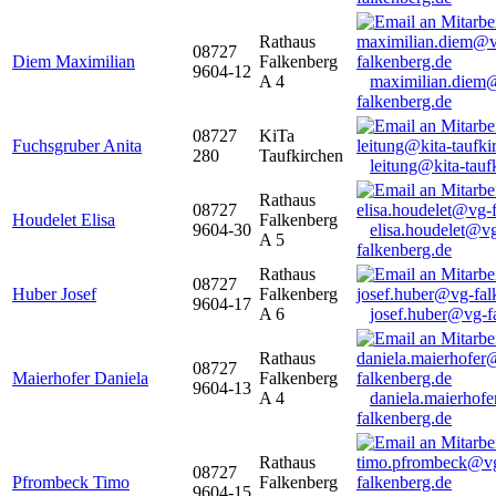
Rathaus
08727
Diem Maximilian
Falkenberg
9604-12
A 4
maximilian.diem
falkenberg.de
08727
KiTa
Fuchsgruber Anita
280
Taufkirchen
leitung@kita-tauf
Rathaus
08727
Houdelet Elisa
Falkenberg
9604-30
elisa.houdelet@v
A 5
falkenberg.de
Rathaus
08727
Huber Josef
Falkenberg
9604-17
A 6
josef.huber@vg-f
Rathaus
08727
Maierhofer Daniela
Falkenberg
9604-13
A 4
daniela.maierhof
falkenberg.de
Rathaus
08727
Pfrombeck Timo
Falkenberg
9604-15