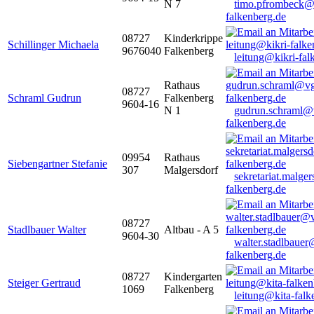
N 7
timo.pfrombeck@
falkenberg.de
08727
Kinderkrippe
Schillinger Michaela
9676040
Falkenberg
leitung@kikri-fal
Rathaus
08727
Schraml Gudrun
Falkenberg
9604-16
N 1
gudrun.schraml@
falkenberg.de
09954
Rathaus
Siebengartner Stefanie
307
Malgersdorf
sekretariat.malge
falkenberg.de
08727
Stadlbauer Walter
Altbau - A 5
9604-30
walter.stadlbaue
falkenberg.de
08727
Kindergarten
Steiger Gertraud
1069
Falkenberg
leitung@kita-falk