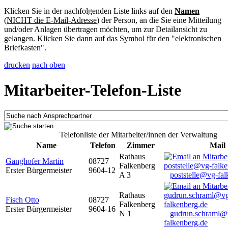
Klicken Sie in der nachfolgenden Liste links auf den
Namen
(
NICHT die E-Mail-Adresse
) der Person, an die Sie eine Mitteilung
und/oder Anlagen übertragen möchten, um zur Detailansicht zu
gelangen. Klicken Sie dann auf das Symbol für den "elektronischen
Briefkasten".
drucken
nach oben
Mitarbeiter-Telefon-Liste
Telefonliste der Mitarbeiter/innen der Verwaltung
Name
Telefon
Zimmer
Mail
Rathaus
Ganghofer Martin
08727
Falkenberg
Erster Bürgermeister
9604-12
A 3
poststelle@vg-fal
Rathaus
Fisch Otto
08727
Falkenberg
Erster Bürgermeister
9604-16
N 1
gudrun.schraml@
falkenberg.de