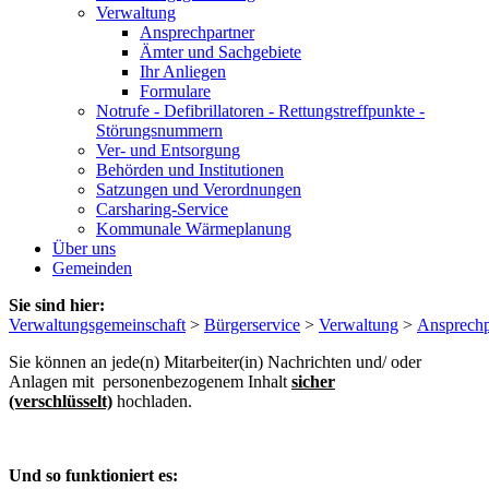
Verwaltung
Ansprechpartner
Ämter und Sachgebiete
Ihr Anliegen
Formulare
Notrufe - Defibrillatoren - Rettungstreffpunkte -
Störungsnummern
Ver- und Entsorgung
Behörden und Institutionen
Satzungen und Verordnungen
Carsharing-Service
Kommunale Wärmeplanung
Über uns
Gemeinden
Sie sind hier:
Verwaltungsgemeinschaft
>
Bürgerservice
>
Verwaltung
>
Ansprechp
Sie können an jede(n) Mitarbeiter(in) Nachrichten und/ oder
Anlagen mit personenbezogenem Inhalt
sicher
(verschlüsselt)
hochladen.
Und so funktioniert es: