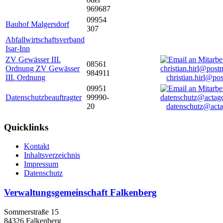
969687
09954
Bauhof Malgersdorf
307
Abfallwirtschaftsverband
Isar-Inn
ZV Gewässer III.
08561
Ordnung ZV Gewässer
984911
III. Ordnung
christian.hirl@po
09951
Datenschutzbeauftragter
99990-
20
datenschutz@acta
Quicklinks
Kontakt
Inhaltsverzeichnis
Impressum
Datenschutz
Verwaltungsgemeinschaft Falkenberg
Sommerstraße 15
84326 Falkenberg