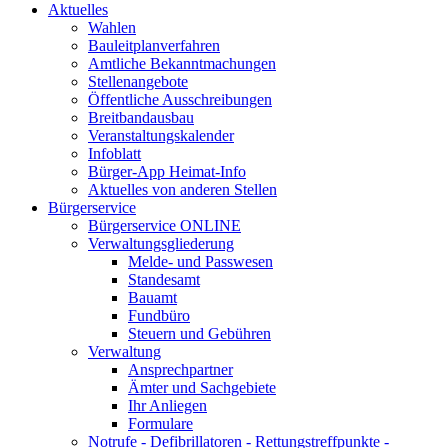
Aktuelles
Wahlen
Bauleitplanverfahren
Amtliche Bekanntmachungen
Stellenangebote
Öffentliche Ausschreibungen
Breitbandausbau
Veranstaltungskalender
Infoblatt
Bürger-App Heimat-Info
Aktuelles von anderen Stellen
Bürgerservice
Bürgerservice ONLINE
Verwaltungsgliederung
Melde- und Passwesen
Standesamt
Bauamt
Fundbüro
Steuern und Gebühren
Verwaltung
Ansprechpartner
Ämter und Sachgebiete
Ihr Anliegen
Formulare
Notrufe - Defibrillatoren - Rettungstreffpunkte -