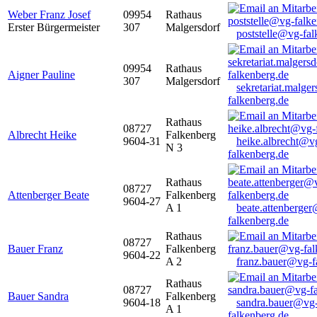
Weber Franz Josef
09954
Rathaus
Erster Bürgermeister
307
Malgersdorf
poststelle@vg-fal
09954
Rathaus
Aigner Pauline
307
Malgersdorf
sekretariat.malge
falkenberg.de
Rathaus
08727
Albrecht Heike
Falkenberg
9604-31
heike.albrecht@v
N 3
falkenberg.de
Rathaus
08727
Attenberger Beate
Falkenberg
9604-27
A 1
beate.attenberge
falkenberg.de
Rathaus
08727
Bauer Franz
Falkenberg
9604-22
A 2
franz.bauer@vg-f
Rathaus
08727
Bauer Sandra
Falkenberg
9604-18
sandra.bauer@vg
A 1
falkenberg.de