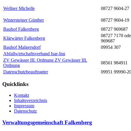
Wellner Michelle
08727 9604-27
Wintersteiger Günther
08727 9604-19
Bauhof Falkenberg
08727 969687
08727 7170 ode
Klärwärter Falkenberg
969687
Bauhof Malgersdorf
09954 307
Abfallwirtschaftsverband Isar-Inn
ZV Gewässer III. Ordnung ZV Gewässer III.
08561 984911
Ordnung
Datenschutzbeauftragter
09951 99990-2
Quicklinks
Kontakt
Inhaltsverzeichnis
Impressum
Datenschutz
Verwaltungsgemeinschaft Falkenberg