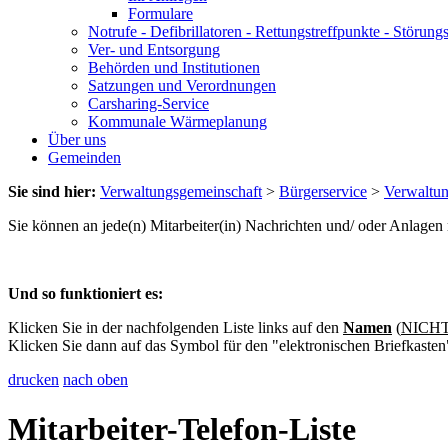
Formulare
Notrufe - Defibrillatoren - Rettungstreffpunkte - Störu
Ver- und Entsorgung
Behörden und Institutionen
Satzungen und Verordnungen
Carsharing-Service
Kommunale Wärmeplanung
Über uns
Gemeinden
Sie sind hier:
Verwaltungsgemeinschaft
>
Bürgerservice
>
Verwaltu
Sie können an jede(n) Mitarbeiter(in) Nachrichten und/ oder Anlage
Und so funktioniert es:
Klicken Sie in der nachfolgenden Liste links auf den
Namen
(
NICHT 
Klicken Sie dann auf das Symbol für den "elektronischen Briefkasten
drucken
nach oben
Mitarbeiter-Telefon-Liste