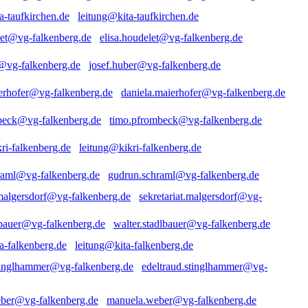
leitung@kita-taufkirchen.de
elisa.houdelet@vg-falkenberg.de
josef.huber@vg-falkenberg.de
daniela.maierhofer@vg-falkenberg.de
timo.pfrombeck@vg-falkenberg.de
leitung@kikri-falkenberg.de
gudrun.schraml@vg-falkenberg.de
sekretariat.malgersdorf@vg-
walter.stadlbauer@vg-falkenberg.de
leitung@kita-falkenberg.de
edeltraud.stinglhammer@vg-
manuela.weber@vg-falkenberg.de