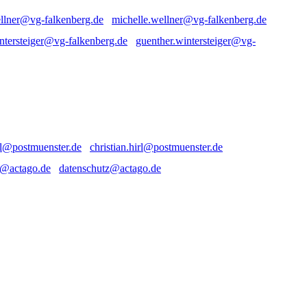
michelle.wellner@vg-falkenberg.de
guenther.wintersteiger@vg-
christian.hirl@postmuenster.de
datenschutz@actago.de