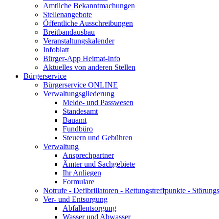
Amtliche Bekanntmachungen
Stellenangebote
Öffentliche Ausschreibungen
Breitbandausbau
Veranstaltungskalender
Infoblatt
Bürger-App Heimat-Info
Aktuelles von anderen Stellen
Bürgerservice
Bürgerservice ONLINE
Verwaltungsgliederung
Melde- und Passwesen
Standesamt
Bauamt
Fundbüro
Steuern und Gebühren
Verwaltung
Ansprechpartner
Ämter und Sachgebiete
Ihr Anliegen
Formulare
Notrufe - Defibrillatoren - Rettungstreffpunkte - Störu
Ver- und Entsorgung
Abfallentsorgung
Wasser und Abwasser