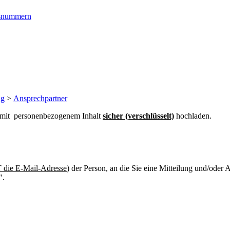
ngsnummern
ng
>
Ansprechpartner
n mit personenbezogenem Inhalt
sicher (verschlüsselt)
hochladen.
die E-Mail-Adresse
) der Person, an die Sie eine Mitteilung und/oder
".