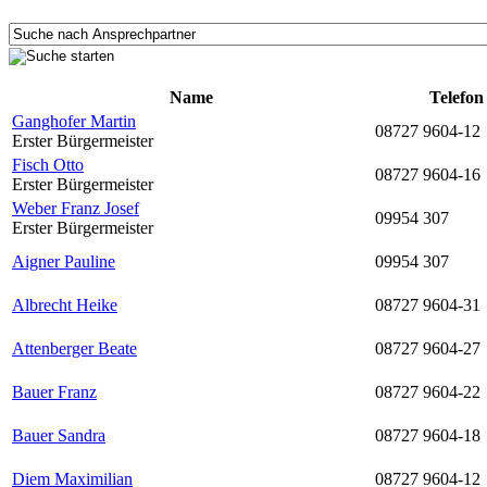
Name
Telefon
Ganghofer Martin
08727 9604-12
Erster Bürgermeister
Fisch Otto
08727 9604-16
Erster Bürgermeister
Weber Franz Josef
09954 307
Erster Bürgermeister
Aigner Pauline
09954 307
Albrecht Heike
08727 9604-31
Attenberger Beate
08727 9604-27
Bauer Franz
08727 9604-22
Bauer Sandra
08727 9604-18
Diem Maximilian
08727 9604-12