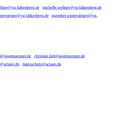
michelle.wellner@vg-falkenberg.de
guenther.wintersteiger@vg-
christian.hirl@postmuenster.de
datenschutz@actago.de