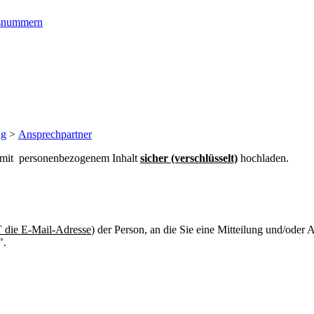
ngsnummern
ng
>
Ansprechpartner
n mit personenbezogenem Inhalt
sicher (verschlüsselt)
hochladen.
die E-Mail-Adresse
) der Person, an die Sie eine Mitteilung und/oder
".