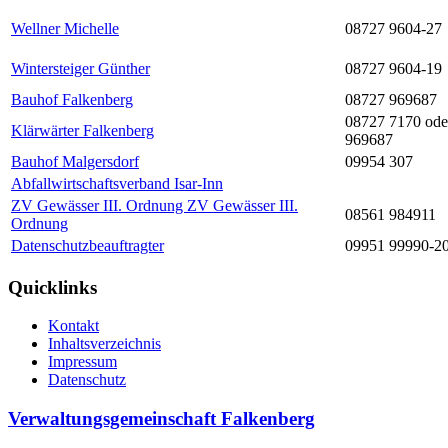
Wellner Michelle
08727 9604-27
Wintersteiger Günther
08727 9604-19
Bauhof Falkenberg
08727 969687
08727 7170 ode
Klärwärter Falkenberg
969687
Bauhof Malgersdorf
09954 307
Abfallwirtschaftsverband Isar-Inn
ZV Gewässer III. Ordnung ZV Gewässer III.
08561 984911
Ordnung
Datenschutzbeauftragter
09951 99990-2
Quicklinks
Kontakt
Inhaltsverzeichnis
Impressum
Datenschutz
Verwaltungsgemeinschaft Falkenberg