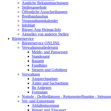
Amtliche Bekanntmachungen
Stellenangebote
Öffentliche Ausschreibungen
Breitbandausbau
Veranstaltungskalender
Infoblatt
Bürger-App Heimat-Info
Aktuelles von anderen Stellen
Bürgerservice
Bürgerservice ONLINE
Verwaltungsgliederung
Melde- und Passwesen
Standesamt
Bauamt
Fundbüro
Steuern und Gebühren
Verwaltung
Ansprechpartner
Ämter und Sachgebiete
Ihr Anliegen
Formulare
Notrufe - Defibrillatoren - Rettungstreffpunkte - Störu
Ver- und Entsorgung
Abfallentsorgung
Wasser und Abwasser