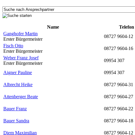
Name
Telefon
Ganghofer Martin
08727 9604-12
Erster Bürgermeister
Fisch Otto
08727 9604-16
Erster Bürgermeister
Weber Franz Josef
09954 307
Erster Bürgermeister
Aigner Pauline
09954 307
Albrecht Heike
08727 9604-31
Attenberger Beate
08727 9604-27
Bauer Franz
08727 9604-22
Bauer Sandra
08727 9604-18
Diem Maximilian
08727 9604-12