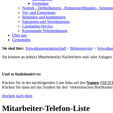
Formulare
Notrufe - Defibrillatoren - Rettungstreffpunkte - Störu
Ver- und Entsorgung
Behörden und Institutionen
Satzungen und Verordnungen
Carsharing-Service
Kommunale Wärmeplanung
Über uns
Gemeinden
Sie sind hier:
Verwaltungsgemeinschaft
>
Bürgerservice
>
Verwaltu
Sie können an jede(n) Mitarbeiter(in) Nachrichten und/ oder Anlage
Und so funktioniert es:
Klicken Sie in der nachfolgenden Liste links auf den
Namen
(
NICHT 
Klicken Sie dann auf das Symbol für den "elektronischen Briefkasten
drucken
nach oben
Mitarbeiter-Telefon-Liste