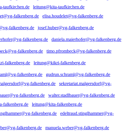
leitung@kita-taufkirchen.de
elisa.houdelet@vg-falkenberg.de
josef.huber@vg-falkenberg.de
daniela.maierhofer@vg-falkenberg.de
timo.pfrombeck@vg-falkenberg.de
leitung@kikri-falkenberg.de
gudrun.schraml@vg-falkenberg.de
sekretariat.malgersdorf@vg-
walter.stadlbauer@vg-falkenberg.de
leitung@kita-falkenberg.de
edeltraud.stinglhammer@vg-
manuela.weber@vg-falkenberg.de