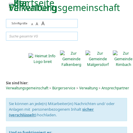
Zum Inhalt
,
zur Navigation
oder
zur Startseite
springen.
A
Schriftgröße
A
A
suchen
Sie sind hier:
Verwaltungsgemeinschaft
>
Bürgerservice
>
Verwaltung
>
Ansprechpartner
Sie können an jede(n) Mitarbeiter(in) Nachrichten und/ oder
Anlagen mit personenbezogenem Inhalt
sicher
(verschlüsselt)
hochladen.
Und so funktioniert es: