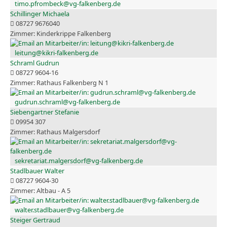
timo.pfrombeck@vg-falkenberg.de
Schillinger Michaela
08727 9676040
Kinderkrippe Falkenberg
leitung@kikri-falkenberg.de
Schraml Gudrun
08727 9604-16
Rathaus Falkenberg N 1
gudrun.schraml@vg-falkenberg.de
Siebengartner Stefanie
09954 307
Rathaus Malgersdorf
sekretariat.malgersdorf@vg-falkenberg.de
Stadlbauer Walter
08727 9604-30
Altbau - A 5
walter.stadlbauer@vg-falkenberg.de
Steiger Gertraud