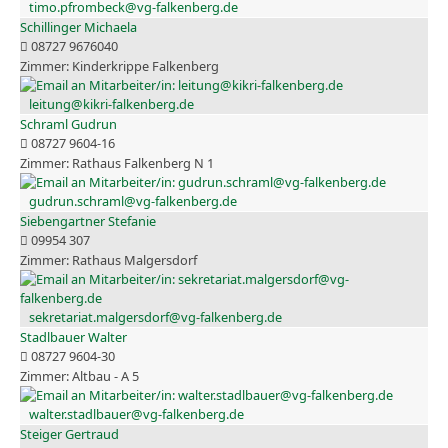
timo.pfrombeck@vg-falkenberg.de
Schillinger Michaela
08727 9676040
Kinderkrippe Falkenberg
leitung@kikri-falkenberg.de
Schraml Gudrun
08727 9604-16
Rathaus Falkenberg N 1
gudrun.schraml@vg-falkenberg.de
Siebengartner Stefanie
09954 307
Rathaus Malgersdorf
sekretariat.malgersdorf@vg-falkenberg.de
Stadlbauer Walter
08727 9604-30
Altbau - A 5
walter.stadlbauer@vg-falkenberg.de
Steiger Gertraud