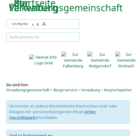
Zum Inhalt
,
zur Navigation
oder
zur Startseite
springen.
A
Schriftgröße
A
A
suchen
Sie sind hier:
Verwaltungsgemeinschaft
>
Bürgerservice
>
Verwaltung
>
Ansprechpartner
Sie können an jede(n) Mitarbeiter(in) Nachrichten und/ oder
Anlagen mit personenbezogenem Inhalt
sicher
(verschlüsselt)
hochladen.
Und so funktioniert es: