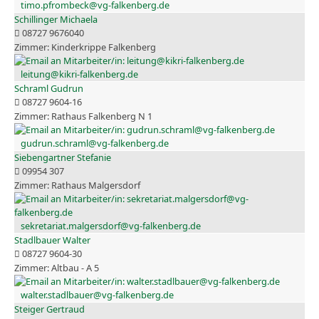
timo.pfrombeck@vg-falkenberg.de
Schillinger Michaela
08727 9676040
Kinderkrippe Falkenberg
leitung@kikri-falkenberg.de
Schraml Gudrun
08727 9604-16
Rathaus Falkenberg N 1
gudrun.schraml@vg-falkenberg.de
Siebengartner Stefanie
09954 307
Rathaus Malgersdorf
sekretariat.malgersdorf@vg-falkenberg.de
Stadlbauer Walter
08727 9604-30
Altbau - A 5
walter.stadlbauer@vg-falkenberg.de
Steiger Gertraud