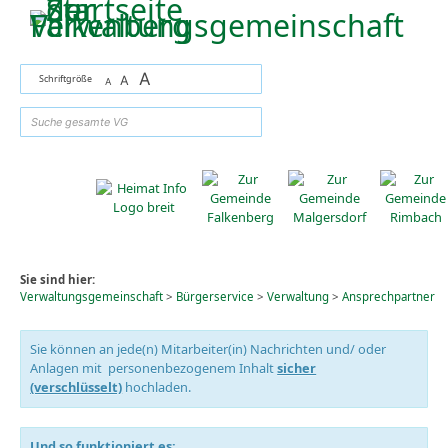
Zum Inhalt
,
zur Navigation
oder
zur Startseite
springen.
A
Schriftgröße
A
A
suchen
Sie sind hier:
Verwaltungsgemeinschaft
>
Bürgerservice
>
Verwaltung
>
Ansprechpartner
Sie können an jede(n) Mitarbeiter(in) Nachrichten und/ oder
Anlagen mit personenbezogenem Inhalt
sicher
(verschlüsselt)
hochladen.
Und so funktioniert es: