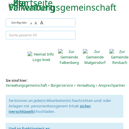
Zum Inhalt
,
zur Navigation
oder
zur Startseite
springen.
A
Schriftgröße
A
A
suchen
Sie sind hier:
Verwaltungsgemeinschaft
>
Bürgerservice
>
Verwaltung
>
Ansprechpartner
Sie können an jede(n) Mitarbeiter(in) Nachrichten und/ oder
Anlagen mit personenbezogenem Inhalt
sicher
(verschlüsselt)
hochladen.
Und so funktioniert es: