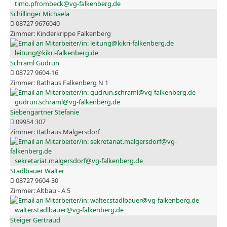
timo.pfrombeck@vg-falkenberg.de
Schillinger Michaela
08727 9676040
Kinderkrippe Falkenberg
leitung@kikri-falkenberg.de
Schraml Gudrun
08727 9604-16
Rathaus Falkenberg N 1
gudrun.schraml@vg-falkenberg.de
Siebengartner Stefanie
09954 307
Rathaus Malgersdorf
sekretariat.malgersdorf@vg-falkenberg.de
Stadlbauer Walter
08727 9604-30
Altbau - A 5
walter.stadlbauer@vg-falkenberg.de
Steiger Gertraud