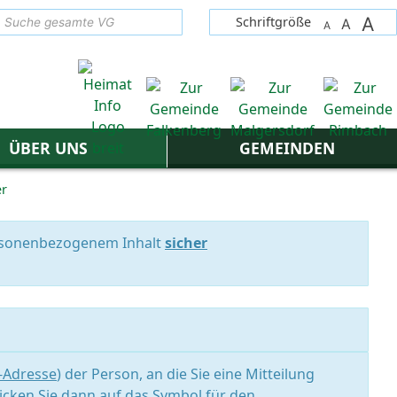
A
suchen
Schriftgröße
A
A
ÜBER UNS
GEMEINDEN
er
personenbezogenem Inhalt
sicher
l-Adresse
) der Person, an die Sie eine Mitteilung
icken Sie dann auf das Symbol für den