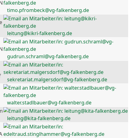
 N
timo.pfrombeck@vg-falkenberg.de
e
leitung@kikri-falkenberg.de
 N
gudrun.schraml@vg-falkenberg.de
f
sekretariat.malgersdorf@vg-falkenberg.de
walter.stadlbauer@vg-falkenberg.de
en
leitung@kita-falkenberg.de
A