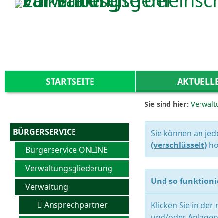
Zum Inhalt
,
zur Navigation
oder
zur Startseite
springen.
STARTSEITE
AKTUELL
Sie sind hier:
Verwalt
BÜRGERSERVICE
Sie können an jed
(verschlüsselt)
ho
Bürgerservice ONLINE
Verwaltungsgliederung
Und so funktionie
Verwaltung
Ansprechpartner
Klicken Sie in der
und/oder Anlagen 