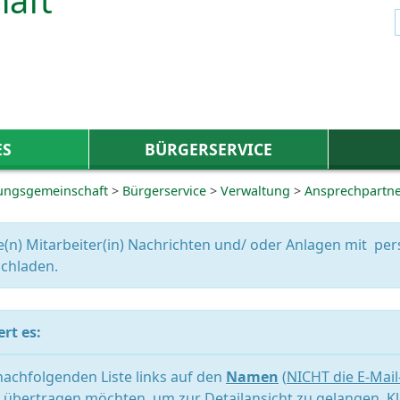
ES
BÜRGERSERVICE
ungsgemeinschaft
>
Bürgerservice
>
Verwaltung
>
Ansprechpartn
e(n) Mitarbeiter(in) Nachrichten und/ oder Anlagen mit 
chladen.
rt es:
 nachfolgenden Liste links auf den
Namen
(
NICHT die E-Mai
übertragen möchten, um zur Detailansicht zu gelangen. Kl