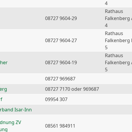
4
Rathaus
08727 9604-29
Falkenberg 
4
Rathaus
08727 9604-27
Falkenberg
5
Rathaus
ther
08727 9604-19
Falkenberg 
5
08727 969687
erg
08727 7170 oder 969687
f
09954 307
erband Isar-Inn
rdnung ZV
08561 984911
nung