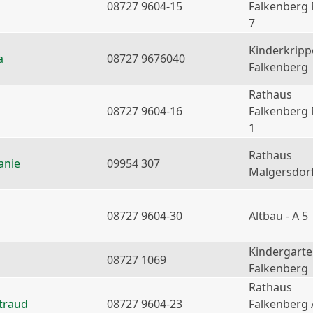
08727 9604-15
Falkenberg
7
Kinderkripp
a
08727 9676040
Falkenberg
Rathaus
08727 9604-16
Falkenberg
1
Rathaus
anie
09954 307
Malgersdor
08727 9604-30
Altbau - A 5
Kindergart
08727 1069
Falkenberg
Rathaus
traud
08727 9604-23
Falkenberg 