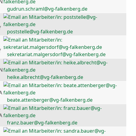
 N
gudrun.schraml@vg-falkenberg.de
f
poststelle@vg-falkenberg.de
f
sekretariat.malgersdorf@vg-falkenberg.de
 N
heike.albrecht@vg-falkenberg.de
A
beate.attenberger@vg-falkenberg.de
A
franz.bauer@vg-falkenberg.de