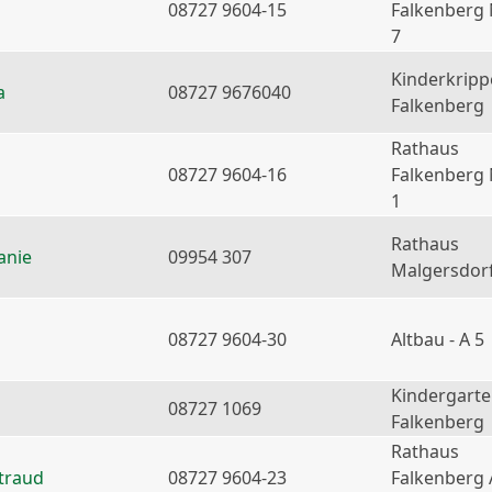
08727 9604-15
Falkenberg
7
Kinderkripp
a
08727 9676040
Falkenberg
Rathaus
08727 9604-16
Falkenberg
1
Rathaus
anie
09954 307
Malgersdor
08727 9604-30
Altbau - A 5
Kindergart
08727 1069
Falkenberg
Rathaus
traud
08727 9604-23
Falkenberg 