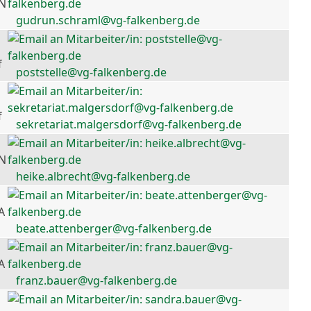
 N
gudrun.schraml@vg-falkenberg.de
f
poststelle@vg-falkenberg.de
f
sekretariat.malgersdorf@vg-falkenberg.de
 N
heike.albrecht@vg-falkenberg.de
A
beate.attenberger@vg-falkenberg.de
A
franz.bauer@vg-falkenberg.de