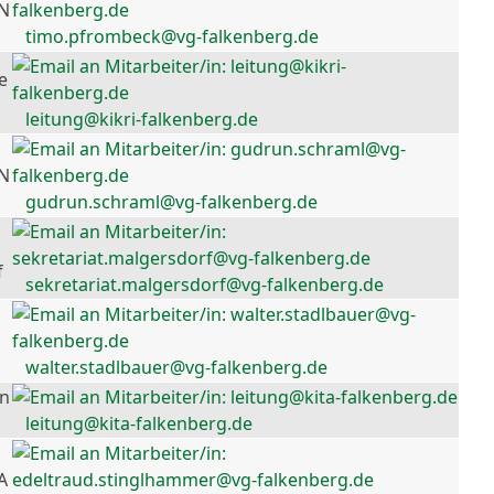
 N
timo.pfrombeck@vg-falkenberg.de
e
leitung@kikri-falkenberg.de
 N
gudrun.schraml@vg-falkenberg.de
f
sekretariat.malgersdorf@vg-falkenberg.de
walter.stadlbauer@vg-falkenberg.de
en
leitung@kita-falkenberg.de
A