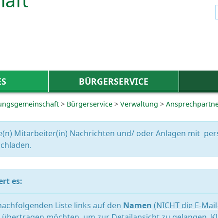
ES
BÜRGERSERVICE
ungsgemeinschaft
>
Bürgerservice
>
Verwaltung
>
Ansprechpartn
e(n) Mitarbeiter(in) Nachrichten und/ oder Anlagen mit 
chladen.
rt es:
 nachfolgenden Liste links auf den
Namen
(
NICHT die E-Mai
übertragen möchten, um zur Detailansicht zu gelangen. Kl