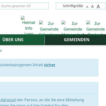
A
suchen
Schriftgröße
A
A
ÜBER UNS
GEMEINDEN
er
personenbezogenem Inhalt
sicher
l-Adresse
) der Person, an die Sie eine Mitteilung
icken Sie dann auf das Symbol für den