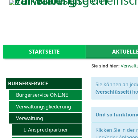
Zum Inhalt
,
zur Navigation
oder
zur Startseite
springen.
STARTSEITE
AKTUELL
Sie sind hier:
Verwalt
BÜRGERSERVICE
Sie können an jed
(verschlüsselt)
ho
Bürgerservice ONLINE
Verwaltungsgliederung
Und so funktionie
Verwaltung
Ansprechpartner
Klicken Sie in der
und/oder Anlagen 