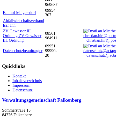
969687
09954
Bauhof Malgersdorf
307
Abfallwirtschaftsverband
Isar-Inn
ZV Gewässer III.
08561
Ordnung ZV Gewässer
984911
III. Ordnung
christian.hirl@po
09951
Datenschutzbeauftragter
99990-
20
datenschutz@acta
Quicklinks
Kontakt
Inhaltsverzeichnis
Impressum
Datenschutz
Verwaltungsgemeinschaft Falkenberg
Sommerstraße 15
84326 Falkenberg