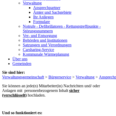
Verwaltung
Ansprechpartner
Ämter und Sachgebiete
Ihr Anliegen
Formulare
Notrufe - Defibrillatoren - Rettungstreffpunkte -
Störungsnummern
Ver- und Entsorgung
Behörden und Institutionen
Satzungen und Verordnungen
Carsharing-Service
Kommunale Wärmeplanung
Über uns
Gemeinden
Sie sind hier:
Verwaltungsgemeinschaft
>
Bürgerservice
>
Verwaltung
>
Ansprechp
Sie können an jede(n) Mitarbeiter(in) Nachrichten und/ oder
Anlagen mit personenbezogenem Inhalt
sicher
(verschlüsselt)
hochladen.
Und so funktioniert es: