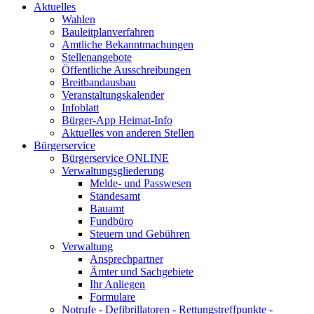
Aktuelles
Wahlen
Bauleitplanverfahren
Amtliche Bekanntmachungen
Stellenangebote
Öffentliche Ausschreibungen
Breitbandausbau
Veranstaltungskalender
Infoblatt
Bürger-App Heimat-Info
Aktuelles von anderen Stellen
Bürgerservice
Bürgerservice ONLINE
Verwaltungsgliederung
Melde- und Passwesen
Standesamt
Bauamt
Fundbüro
Steuern und Gebühren
Verwaltung
Ansprechpartner
Ämter und Sachgebiete
Ihr Anliegen
Formulare
Notrufe - Defibrillatoren - Rettungstreffpunkte -