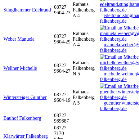
Rathaus
08727
Stinglhammer Edeltraud
Falkenberg
9604-23
A 4
edeltraud.stingl
falkenberg.de
Rathaus
08727
Weber Manuela
Falkenberg
9604-29
A 4
manuela.weber@
falkenberg.de
Rathaus
08727
Wellner Michelle
Falkenberg
9604-27
N 5
michelle.wellner
falkenberg.de
Rathaus
08727
Wintersteiger Günther
Falkenberg
9604-19
A 5
guenther.winters
falkenberg.de
08727
Bauhof Falkenberg
969687
08727
7170
Klärwärter Falkenberg
oder