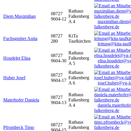
Rathaus
08727
Diem Maximilian
Falkenberg
9604-12
A 4
maximilian.diem
falkenberg.de
08727
KiTa
Fuchsgruber Anita
280
Taufkirchen
leitung@kita-tauf
Rathaus
08727
Houdelet Elisa
Falkenberg
9604-30
elisa.houdelet@v
A 5
falkenberg.de
Rathaus
08727
Huber Josef
Falkenberg
9604-17
A 6
josef.huber@vg-f
Rathaus
08727
Maierhofer Daniela
Falkenberg
9604-13
A 4
daniela.maierhof
falkenberg.de
Rathaus
08727
Pfrombeck Timo
Falkenberg
9604-15