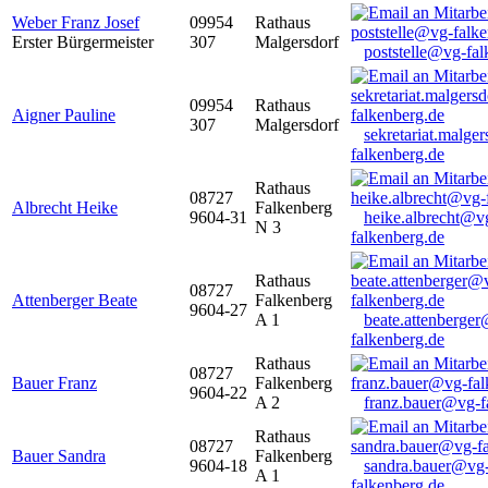
Weber Franz Josef
09954
Rathaus
Erster Bürgermeister
307
Malgersdorf
poststelle@vg-fal
09954
Rathaus
Aigner Pauline
307
Malgersdorf
sekretariat.malge
falkenberg.de
Rathaus
08727
Albrecht Heike
Falkenberg
9604-31
heike.albrecht@v
N 3
falkenberg.de
Rathaus
08727
Attenberger Beate
Falkenberg
9604-27
A 1
beate.attenberge
falkenberg.de
Rathaus
08727
Bauer Franz
Falkenberg
9604-22
A 2
franz.bauer@vg-f
Rathaus
08727
Bauer Sandra
Falkenberg
9604-18
sandra.bauer@vg
A 1
falkenberg.de