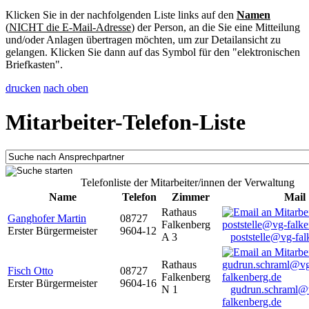
Klicken Sie in der nachfolgenden Liste links auf den
Namen
(
NICHT die E-Mail-Adresse
) der Person, an die Sie eine Mitteilung
und/oder Anlagen übertragen möchten, um zur Detailansicht zu
gelangen. Klicken Sie dann auf das Symbol für den "elektronischen
Briefkasten".
drucken
nach oben
Mitarbeiter-Telefon-Liste
Telefonliste der Mitarbeiter/innen der Verwaltung
Name
Telefon
Zimmer
Mail
Rathaus
Ganghofer Martin
08727
Falkenberg
Erster Bürgermeister
9604-12
A 3
poststelle@vg-fal
Rathaus
Fisch Otto
08727
Falkenberg
Erster Bürgermeister
9604-16
N 1
gudrun.schraml@
falkenberg.de