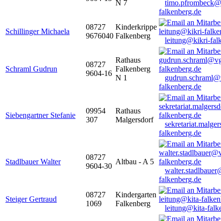
N 7
timo.pfrombeck@
falkenberg.de
08727
Kinderkrippe
Schillinger Michaela
9676040
Falkenberg
leitung@kikri-fal
Rathaus
08727
Schraml Gudrun
Falkenberg
9604-16
N 1
gudrun.schraml@
falkenberg.de
09954
Rathaus
Siebengartner Stefanie
307
Malgersdorf
sekretariat.malge
falkenberg.de
08727
Stadlbauer Walter
Altbau - A 5
9604-30
walter.stadlbaue
falkenberg.de
08727
Kindergarten
Steiger Gertraud
1069
Falkenberg
leitung@kita-falk