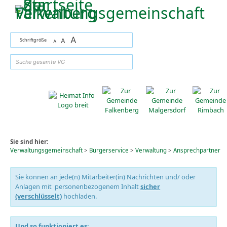
Zum Inhalt
,
zur Navigation
oder
zur Startseite
springen.
A
Schriftgröße
A
A
suchen
Sie sind hier:
Verwaltungsgemeinschaft
>
Bürgerservice
>
Verwaltung
>
Ansprechpartner
Sie können an jede(n) Mitarbeiter(in) Nachrichten und/ oder
Anlagen mit personenbezogenem Inhalt
sicher
(verschlüsselt)
hochladen.
Und so funktioniert es: