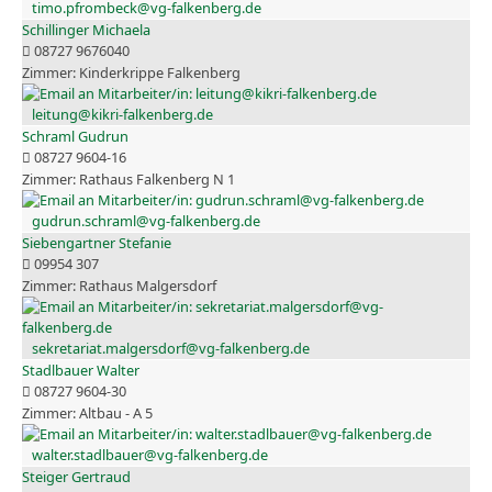
timo.pfrombeck@vg-falkenberg.de
Schillinger Michaela
08727 9676040
Kinderkrippe Falkenberg
leitung@kikri-falkenberg.de
Schraml Gudrun
08727 9604-16
Rathaus Falkenberg N 1
gudrun.schraml@vg-falkenberg.de
Siebengartner Stefanie
09954 307
Rathaus Malgersdorf
sekretariat.malgersdorf@vg-falkenberg.de
Stadlbauer Walter
08727 9604-30
Altbau - A 5
walter.stadlbauer@vg-falkenberg.de
Steiger Gertraud