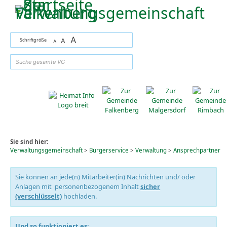
Zum Inhalt
,
zur Navigation
oder
zur Startseite
springen.
A
Schriftgröße
A
A
suchen
Sie sind hier:
Verwaltungsgemeinschaft
>
Bürgerservice
>
Verwaltung
>
Ansprechpartner
Sie können an jede(n) Mitarbeiter(in) Nachrichten und/ oder
Anlagen mit personenbezogenem Inhalt
sicher
(verschlüsselt)
hochladen.
Und so funktioniert es: