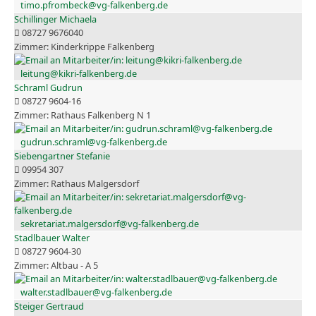
timo.pfrombeck@vg-falkenberg.de
Schillinger Michaela
08727 9676040
Kinderkrippe Falkenberg
leitung@kikri-falkenberg.de
Schraml Gudrun
08727 9604-16
Rathaus Falkenberg N 1
gudrun.schraml@vg-falkenberg.de
Siebengartner Stefanie
09954 307
Rathaus Malgersdorf
sekretariat.malgersdorf@vg-falkenberg.de
Stadlbauer Walter
08727 9604-30
Altbau - A 5
walter.stadlbauer@vg-falkenberg.de
Steiger Gertraud