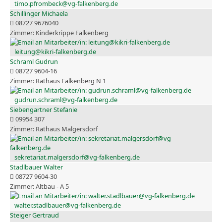
timo.pfrombeck@vg-falkenberg.de
Schillinger Michaela
08727 9676040
Kinderkrippe Falkenberg
leitung@kikri-falkenberg.de
Schraml Gudrun
08727 9604-16
Rathaus Falkenberg N 1
gudrun.schraml@vg-falkenberg.de
Siebengartner Stefanie
09954 307
Rathaus Malgersdorf
sekretariat.malgersdorf@vg-falkenberg.de
Stadlbauer Walter
08727 9604-30
Altbau - A 5
walter.stadlbauer@vg-falkenberg.de
Steiger Gertraud