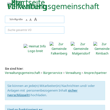
Zum Inhalt
,
zur Navigation
oder
zur Startseite
springen.
A
Schriftgröße
A
A
suchen
Sie sind hier:
Verwaltungsgemeinschaft
>
Bürgerservice
>
Verwaltung
>
Ansprechpartner
Sie können an jede(n) Mitarbeiter(in) Nachrichten und/ oder
Anlagen mit personenbezogenem Inhalt
sicher
(verschlüsselt)
hochladen.
Und so funktioniert es: