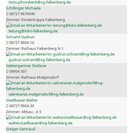
timo.pfrombeck@vg-falkenberg.de
Schillinger Michaela
08727 9676040
Kinderkrippe Falkenberg
leitung@kikri-falkenberg.de
Schraml Gudrun
08727 9604-16
Rathaus Falkenberg N 1
gudrun.schraml@vg-falkenberg.de
Siebengartner Stefanie
09954 307
Rathaus Malgersdorf
sekretariat.malgersdorf@vg-falkenberg.de
Stadlbauer Walter
08727 9604-30
Altbau - A 5
walter.stadlbauer@vg-falkenberg.de
Steiger Gertraud