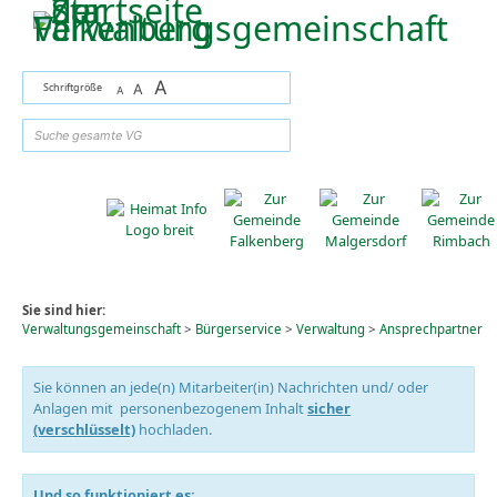
Zum Inhalt
,
zur Navigation
oder
zur Startseite
springen.
A
Schriftgröße
A
A
suchen
Sie sind hier:
Verwaltungsgemeinschaft
>
Bürgerservice
>
Verwaltung
>
Ansprechpartner
Sie können an jede(n) Mitarbeiter(in) Nachrichten und/ oder
Anlagen mit personenbezogenem Inhalt
sicher
(verschlüsselt)
hochladen.
Und so funktioniert es: