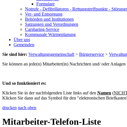
Formulare
Notrufe - Defibrillatoren - Rettungstreffpunkte - Störu
Ver- und Entsorgung
Behörden und Institutionen
Satzungen und Verordnungen
Carsharing-Service
Kommunale Wärmeplanung
Über uns
Gemeinden
Sie sind hier:
Verwaltungsgemeinschaft
>
Bürgerservice
>
Verwaltu
Sie können an jede(n) Mitarbeiter(in) Nachrichten und/ oder Anlage
Und so funktioniert es:
Klicken Sie in der nachfolgenden Liste links auf den
Namen
(
NICHT 
Klicken Sie dann auf das Symbol für den "elektronischen Briefkasten
drucken
nach oben
Mitarbeiter-Telefon-Liste