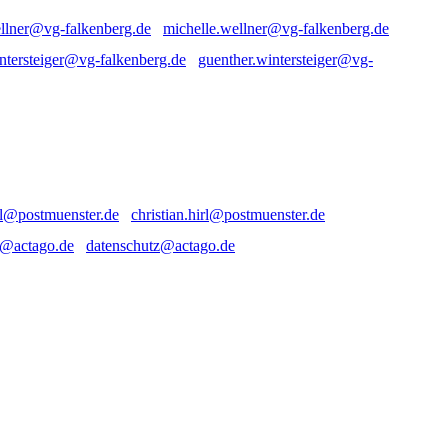
michelle.wellner@vg-falkenberg.de
guenther.wintersteiger@vg-
christian.hirl@postmuenster.de
datenschutz@actago.de