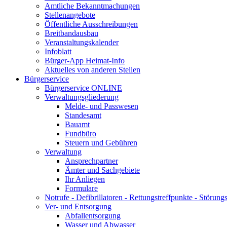
Amtliche Bekanntmachungen
Stellenangebote
Öffentliche Ausschreibungen
Breitbandausbau
Veranstaltungskalender
Infoblatt
Bürger-App Heimat-Info
Aktuelles von anderen Stellen
Bürgerservice
Bürgerservice ONLINE
Verwaltungsgliederung
Melde- und Passwesen
Standesamt
Bauamt
Fundbüro
Steuern und Gebühren
Verwaltung
Ansprechpartner
Ämter und Sachgebiete
Ihr Anliegen
Formulare
Notrufe - Defibrillatoren - Rettungstreffpunkte - Störu
Ver- und Entsorgung
Abfallentsorgung
Wasser und Abwasser