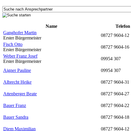
Name
Telefon
Ganghofer Martin
08727 9604-12
Erster Bürgermeister
Fisch Otto
08727 9604-16
Erster Bürgermeister
Weber Franz Josef
09954 307
Erster Bürgermeister
Aigner Pauline
09954 307
Albrecht Heike
08727 9604-31
Attenberger Beate
08727 9604-27
Bauer Franz
08727 9604-22
Bauer Sandra
08727 9604-18
Diem Maximilian
08727 9604-12