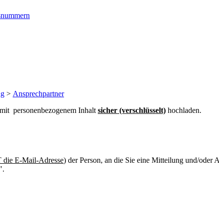
ngsnummern
ng
>
Ansprechpartner
n mit personenbezogenem Inhalt
sicher (verschlüsselt)
hochladen.
die E-Mail-Adresse
) der Person, an die Sie eine Mitteilung und/oder
".