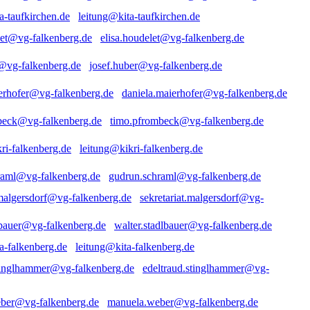
leitung@kita-taufkirchen.de
elisa.houdelet@vg-falkenberg.de
josef.huber@vg-falkenberg.de
daniela.maierhofer@vg-falkenberg.de
timo.pfrombeck@vg-falkenberg.de
leitung@kikri-falkenberg.de
gudrun.schraml@vg-falkenberg.de
sekretariat.malgersdorf@vg-
walter.stadlbauer@vg-falkenberg.de
leitung@kita-falkenberg.de
edeltraud.stinglhammer@vg-
manuela.weber@vg-falkenberg.de