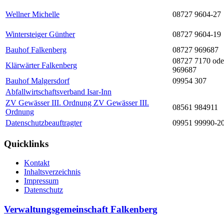
Wellner Michelle
08727 9604-27
Wintersteiger Günther
08727 9604-19
Bauhof Falkenberg
08727 969687
08727 7170 ode
Klärwärter Falkenberg
969687
Bauhof Malgersdorf
09954 307
Abfallwirtschaftsverband Isar-Inn
ZV Gewässer III. Ordnung ZV Gewässer III.
08561 984911
Ordnung
Datenschutzbeauftragter
09951 99990-2
Quicklinks
Kontakt
Inhaltsverzeichnis
Impressum
Datenschutz
Verwaltungsgemeinschaft Falkenberg