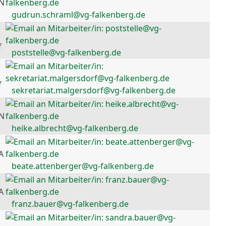
 N
gudrun.schraml@vg-falkenberg.de
f
poststelle@vg-falkenberg.de
f
sekretariat.malgersdorf@vg-falkenberg.de
 N
heike.albrecht@vg-falkenberg.de
A
beate.attenberger@vg-falkenberg.de
A
franz.bauer@vg-falkenberg.de