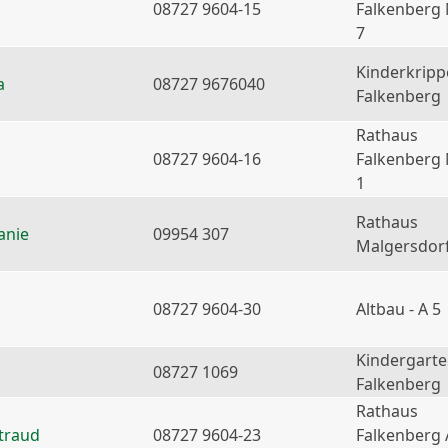
08727 9604-15
Falkenberg
7
Kinderkripp
a
08727 9676040
Falkenberg
Rathaus
08727 9604-16
Falkenberg
1
Rathaus
anie
09954 307
Malgersdor
08727 9604-30
Altbau - A 5
Kindergart
08727 1069
Falkenberg
Rathaus
traud
08727 9604-23
Falkenberg 