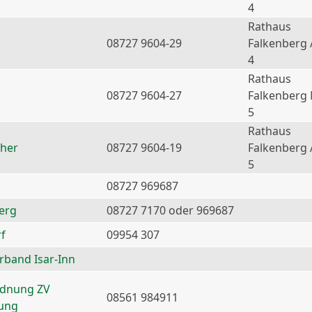
4
Rathaus
08727 9604-29
Falkenberg 
4
Rathaus
08727 9604-27
Falkenberg
5
Rathaus
ther
08727 9604-19
Falkenberg 
5
08727 969687
erg
08727 7170 oder 969687
f
09954 307
erband Isar-Inn
rdnung ZV
08561 984911
nung