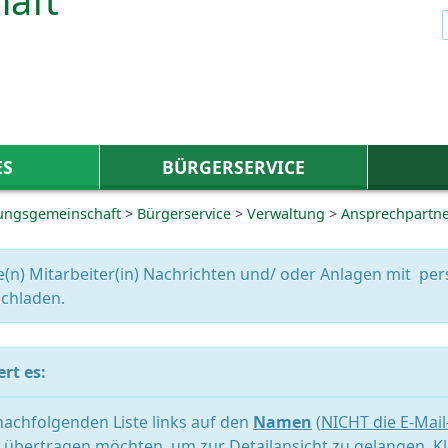
ES
BÜRGERSERVICE
ungsgemeinschaft
>
Bürgerservice
>
Verwaltung
>
Ansprechpartn
e(n) Mitarbeiter(in) Nachrichten und/ oder Anlagen mit 
chladen.
rt es:
 nachfolgenden Liste links auf den
Namen
(
NICHT die E-Mai
übertragen möchten, um zur Detailansicht zu gelangen. Kl