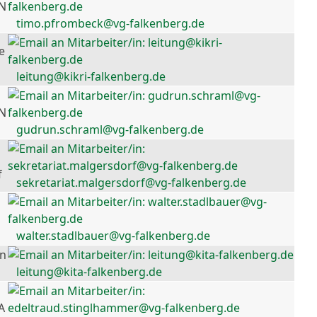
 N
timo.pfrombeck@vg-falkenberg.de
e
leitung@kikri-falkenberg.de
 N
gudrun.schraml@vg-falkenberg.de
f
sekretariat.malgersdorf@vg-falkenberg.de
walter.stadlbauer@vg-falkenberg.de
en
leitung@kita-falkenberg.de
A