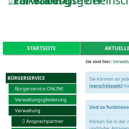
Zum Inhalt
,
zur Navigation
oder
zur Startseite
springen.
STARTSEITE
AKTUELL
Sie sind hier:
Verwalt
BÜRGERSERVICE
Sie können an jed
(verschlüsselt)
ho
Bürgerservice ONLINE
Verwaltungsgliederung
Und so funktionie
Verwaltung
Ansprechpartner
Klicken Sie in der
und/oder Anlagen 