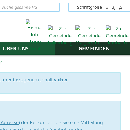
A
suchen
Schriftgröße
A
A
ÜBER UNS
GEMEINDEN
er
personenbezogenem Inhalt
sicher
l-Adresse
) der Person, an die Sie eine Mitteilung
icken Sie dann auf das Symbol für den