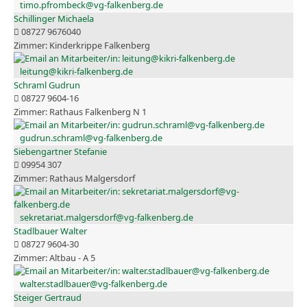
timo.pfrombeck@vg-falkenberg.de
Schillinger Michaela
08727 9676040
Kinderkrippe Falkenberg
leitung@kikri-falkenberg.de
Schraml Gudrun
08727 9604-16
Rathaus Falkenberg N 1
gudrun.schraml@vg-falkenberg.de
Siebengartner Stefanie
09954 307
Rathaus Malgersdorf
sekretariat.malgersdorf@vg-falkenberg.de
Stadlbauer Walter
08727 9604-30
Altbau - A 5
walter.stadlbauer@vg-falkenberg.de
Steiger Gertraud