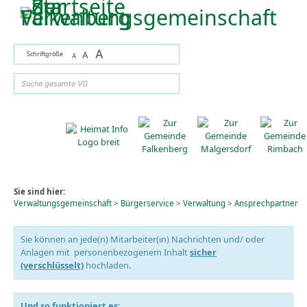
Zum Inhalt
,
zur Navigation
oder
zur Startseite
springen.
A
Schriftgröße
A
A
suchen
Sie sind hier:
Verwaltungsgemeinschaft
>
Bürgerservice
>
Verwaltung
>
Ansprechpartner
Sie können an jede(n) Mitarbeiter(in) Nachrichten und/ oder
Anlagen mit personenbezogenem Inhalt
sicher
(verschlüsselt)
hochladen.
Und so funktioniert es: