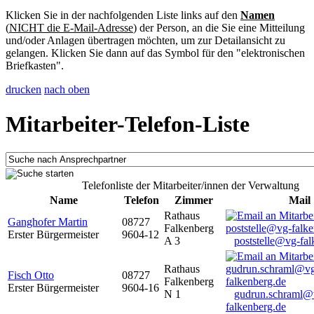
Klicken Sie in der nachfolgenden Liste links auf den
Namen
(
NICHT die E-Mail-Adresse
) der Person, an die Sie eine Mitteilung
und/oder Anlagen übertragen möchten, um zur Detailansicht zu
gelangen. Klicken Sie dann auf das Symbol für den "elektronischen
Briefkasten".
drucken
nach oben
Mitarbeiter-Telefon-Liste
Telefonliste der Mitarbeiter/innen der Verwaltung
Name
Telefon
Zimmer
Mail
Rathaus
Ganghofer Martin
08727
Falkenberg
Erster Bürgermeister
9604-12
A 3
poststelle@vg-fal
Rathaus
Fisch Otto
08727
Falkenberg
Erster Bürgermeister
9604-16
N 1
gudrun.schraml@
falkenberg.de