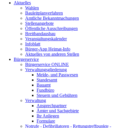
Aktuelles
Wahlen
Bauleitplanverfahren
Amtliche Bekanntmachungen
Stellenangebote
Öffentliche Ausschreibungen
Breitbandausbau
Veranstaltungskalender
Infoblatt
Bürger-App Heimat-Info
Aktuelles von anderen Stellen
Bürgerservice
Bürgerservice ONLINE
Verwaltungsgliederung
Melde- und Passwesen
Standesamt
Bauamt
Fundbüro
Steuern und Gebühren
Verwaltung
Ansprechpartner
Ämter und Sachgebiete
Ihr Anliegen
Formulare
Notrufe - Defibrillatoren - Rettungstreffpunkte -