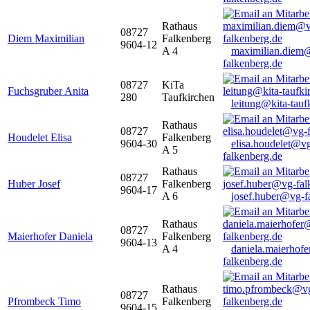
Rathaus
08727
Diem Maximilian
Falkenberg
9604-12
A 4
maximilian.diem
falkenberg.de
08727
KiTa
Fuchsgruber Anita
280
Taufkirchen
leitung@kita-tauf
Rathaus
08727
Houdelet Elisa
Falkenberg
9604-30
elisa.houdelet@v
A 5
falkenberg.de
Rathaus
08727
Huber Josef
Falkenberg
9604-17
A 6
josef.huber@vg-f
Rathaus
08727
Maierhofer Daniela
Falkenberg
9604-13
A 4
daniela.maierhof
falkenberg.de
Rathaus
08727
Pfrombeck Timo
Falkenberg
9604-15