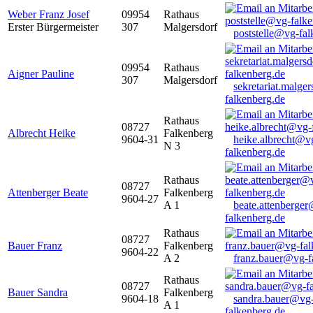
Weber Franz Josef
09954
Rathaus
Erster Bürgermeister
307
Malgersdorf
poststelle@vg-fal
09954
Rathaus
Aigner Pauline
307
Malgersdorf
sekretariat.malge
falkenberg.de
Rathaus
08727
Albrecht Heike
Falkenberg
9604-31
heike.albrecht@v
N 3
falkenberg.de
Rathaus
08727
Attenberger Beate
Falkenberg
9604-27
A 1
beate.attenberge
falkenberg.de
Rathaus
08727
Bauer Franz
Falkenberg
9604-22
A 2
franz.bauer@vg-f
Rathaus
08727
Bauer Sandra
Falkenberg
9604-18
sandra.bauer@vg
A 1
falkenberg.de