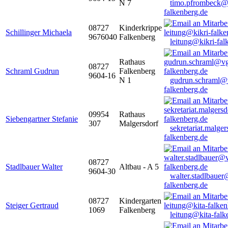
N 7
timo.pfrombeck@
falkenberg.de
08727
Kinderkrippe
Schillinger Michaela
9676040
Falkenberg
leitung@kikri-fal
Rathaus
08727
Schraml Gudrun
Falkenberg
9604-16
N 1
gudrun.schraml@
falkenberg.de
09954
Rathaus
Siebengartner Stefanie
307
Malgersdorf
sekretariat.malge
falkenberg.de
08727
Stadlbauer Walter
Altbau - A 5
9604-30
walter.stadlbaue
falkenberg.de
08727
Kindergarten
Steiger Gertraud
1069
Falkenberg
leitung@kita-falk