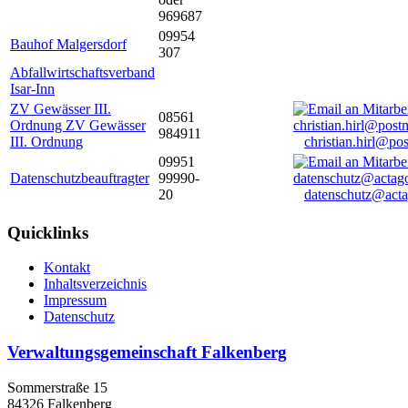
969687
09954
Bauhof Malgersdorf
307
Abfallwirtschaftsverband
Isar-Inn
ZV Gewässer III.
08561
Ordnung ZV Gewässer
984911
III. Ordnung
christian.hirl@po
09951
Datenschutzbeauftragter
99990-
20
datenschutz@acta
Quicklinks
Kontakt
Inhaltsverzeichnis
Impressum
Datenschutz
Verwaltungsgemeinschaft Falkenberg
Sommerstraße 15
84326 Falkenberg