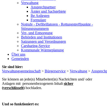
Verwaltung
Ansprechpartner
Ämter und Sachgebiete
Ihr Anliegen
Formulare
Notrufe - Defibrillatoren - Rettungstreffpunkte -
Störungsnummern
Ver- und Entsorgung
Behörden und Institutionen
Satzungen und Verordnungen
Carsharing-Service
Kommunale Wärmeplanung
Über uns
Gemeinden
Sie sind hier:
Verwaltungsgemeinschaft
>
Bürgerservice
>
Verwaltung
>
Ansprechp
Sie können an jede(n) Mitarbeiter(in) Nachrichten und/ oder
Anlagen mit personenbezogenem Inhalt
sicher
(verschlüsselt)
hochladen.
Und so funktioniert es: