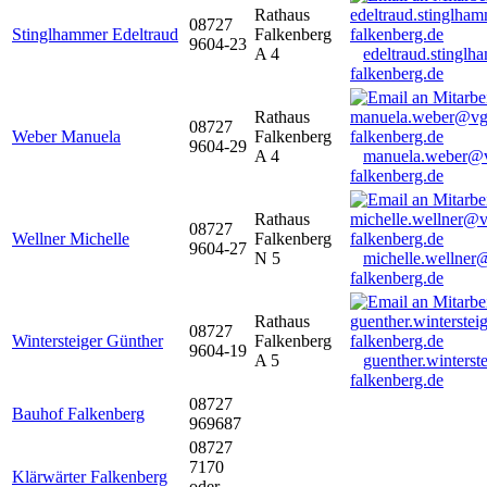
Rathaus
08727
Stinglhammer Edeltraud
Falkenberg
9604-23
A 4
edeltraud.stingl
falkenberg.de
Rathaus
08727
Weber Manuela
Falkenberg
9604-29
A 4
manuela.weber@
falkenberg.de
Rathaus
08727
Wellner Michelle
Falkenberg
9604-27
N 5
michelle.wellner
falkenberg.de
Rathaus
08727
Wintersteiger Günther
Falkenberg
9604-19
A 5
guenther.winters
falkenberg.de
08727
Bauhof Falkenberg
969687
08727
7170
Klärwärter Falkenberg
oder