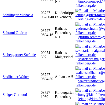
N 7
timo.pfrombeck@
falkenberg.de
08727
Kinderkrippe
Schillinger Michaela
9676040
Falkenberg
leitung@kikri-fal
Rathaus
08727
Schraml Gudrun
Falkenberg
9604-16
N 1
gudrun.schraml@
falkenberg.de
09954
Rathaus
Siebengartner Stefanie
307
Malgersdorf
sekretariat.malge
falkenberg.de
08727
Stadlbauer Walter
Altbau - A 5
9604-30
walter.stadlbaue
falkenberg.de
08727
Kindergarten
Steiger Gertraud
1069
Falkenberg
leitung@kita-falk