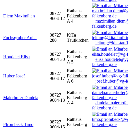
Rathaus
08727
Diem Maximilian
Falkenberg
9604-12
A 4
maximilian.diem
falkenberg.de
08727
KiTa
Fuchsgruber Anita
280
Taufkirchen
leitung@kita-tauf
Rathaus
08727
Houdelet Elisa
Falkenberg
9604-30
elisa.houdelet@v
A 5
falkenberg.de
Rathaus
08727
Huber Josef
Falkenberg
9604-17
A 6
josef.huber@vg-f
Rathaus
08727
Maierhofer Daniela
Falkenberg
9604-13
A 4
daniela.maierhof
falkenberg.de
Rathaus
08727
Pfrombeck Timo
Falkenberg
9604-15