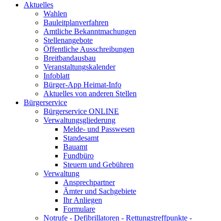
Aktuelles
Wahlen
Bauleitplanverfahren
Amtliche Bekanntmachungen
Stellenangebote
Öffentliche Ausschreibungen
Breitbandausbau
Veranstaltungskalender
Infoblatt
Bürger-App Heimat-Info
Aktuelles von anderen Stellen
Bürgerservice
Bürgerservice ONLINE
Verwaltungsgliederung
Melde- und Passwesen
Standesamt
Bauamt
Fundbüro
Steuern und Gebühren
Verwaltung
Ansprechpartner
Ämter und Sachgebiete
Ihr Anliegen
Formulare
Notrufe - Defibrillatoren - Rettungstreffpunkte -