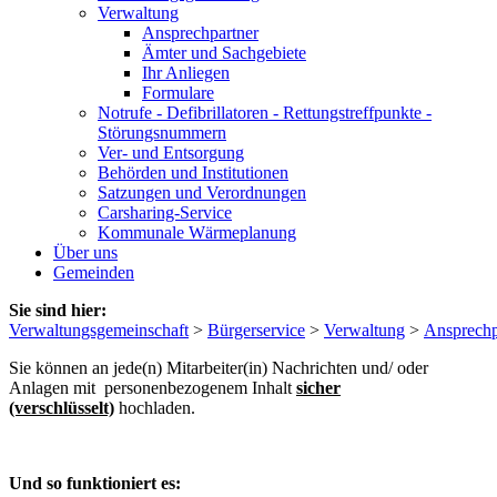
Verwaltung
Ansprechpartner
Ämter und Sachgebiete
Ihr Anliegen
Formulare
Notrufe - Defibrillatoren - Rettungstreffpunkte -
Störungsnummern
Ver- und Entsorgung
Behörden und Institutionen
Satzungen und Verordnungen
Carsharing-Service
Kommunale Wärmeplanung
Über uns
Gemeinden
Sie sind hier:
Verwaltungsgemeinschaft
>
Bürgerservice
>
Verwaltung
>
Ansprechp
Sie können an jede(n) Mitarbeiter(in) Nachrichten und/ oder
Anlagen mit personenbezogenem Inhalt
sicher
(verschlüsselt)
hochladen.
Und so funktioniert es: