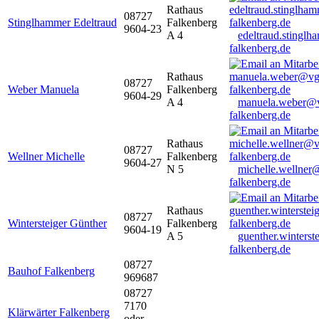
Rathaus
08727
Stinglhammer Edeltraud
Falkenberg
9604-23
A 4
edeltraud.stingl
falkenberg.de
Rathaus
08727
Weber Manuela
Falkenberg
9604-29
A 4
manuela.weber@
falkenberg.de
Rathaus
08727
Wellner Michelle
Falkenberg
9604-27
N 5
michelle.wellner
falkenberg.de
Rathaus
08727
Wintersteiger Günther
Falkenberg
9604-19
A 5
guenther.winters
falkenberg.de
08727
Bauhof Falkenberg
969687
08727
7170
Klärwärter Falkenberg
oder