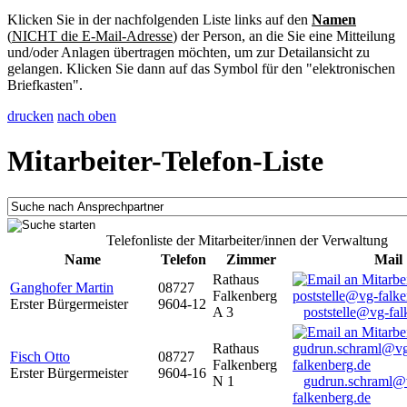
Klicken Sie in der nachfolgenden Liste links auf den
Namen
(
NICHT die E-Mail-Adresse
) der Person, an die Sie eine Mitteilung
und/oder Anlagen übertragen möchten, um zur Detailansicht zu
gelangen. Klicken Sie dann auf das Symbol für den "elektronischen
Briefkasten".
drucken
nach oben
Mitarbeiter-Telefon-Liste
Telefonliste der Mitarbeiter/innen der Verwaltung
Name
Telefon
Zimmer
Mail
Rathaus
Ganghofer Martin
08727
Falkenberg
Erster Bürgermeister
9604-12
A 3
poststelle@vg-fal
Rathaus
Fisch Otto
08727
Falkenberg
Erster Bürgermeister
9604-16
N 1
gudrun.schraml@
falkenberg.de