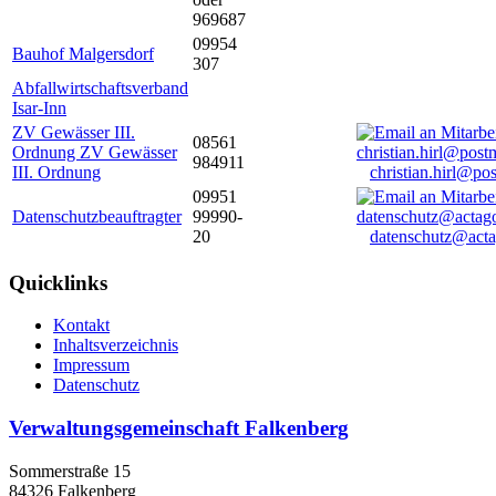
969687
09954
Bauhof Malgersdorf
307
Abfallwirtschaftsverband
Isar-Inn
ZV Gewässer III.
08561
Ordnung ZV Gewässer
984911
III. Ordnung
christian.hirl@po
09951
Datenschutzbeauftragter
99990-
20
datenschutz@acta
Quicklinks
Kontakt
Inhaltsverzeichnis
Impressum
Datenschutz
Verwaltungsgemeinschaft Falkenberg
Sommerstraße 15
84326 Falkenberg