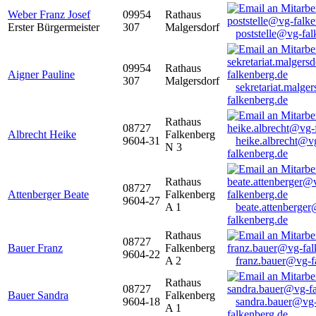
Weber Franz Josef
09954
Rathaus
Erster Bürgermeister
307
Malgersdorf
poststelle@vg-fal
09954
Rathaus
Aigner Pauline
307
Malgersdorf
sekretariat.malge
falkenberg.de
Rathaus
08727
Albrecht Heike
Falkenberg
9604-31
heike.albrecht@v
N 3
falkenberg.de
Rathaus
08727
Attenberger Beate
Falkenberg
9604-27
A 1
beate.attenberge
falkenberg.de
Rathaus
08727
Bauer Franz
Falkenberg
9604-22
A 2
franz.bauer@vg-f
Rathaus
08727
Bauer Sandra
Falkenberg
9604-18
sandra.bauer@vg
A 1
falkenberg.de