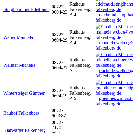
Rathaus
08727
Stinglhammer Edeltraud
Falkenberg
9604-23
A 4
edeltraud.stingl
falkenberg.de
Rathaus
08727
Weber Manuela
Falkenberg
9604-29
A 4
manuela.weber@
falkenberg.de
Rathaus
08727
Wellner Michelle
Falkenberg
9604-27
N 5
michelle.wellner
falkenberg.de
Rathaus
08727
Wintersteiger Günther
Falkenberg
9604-19
A 5
guenther.winters
falkenberg.de
08727
Bauhof Falkenberg
969687
08727
7170
Klärwärter Falkenberg
oder