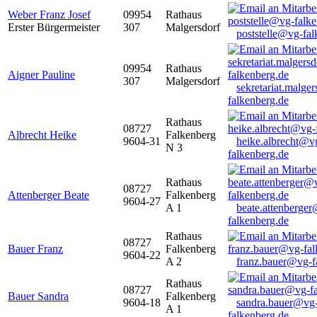
Weber Franz Josef
09954
Rathaus
Erster Bürgermeister
307
Malgersdorf
poststelle@vg-fal
09954
Rathaus
Aigner Pauline
307
Malgersdorf
sekretariat.malge
falkenberg.de
Rathaus
08727
Albrecht Heike
Falkenberg
9604-31
heike.albrecht@v
N 3
falkenberg.de
Rathaus
08727
Attenberger Beate
Falkenberg
9604-27
A 1
beate.attenberge
falkenberg.de
Rathaus
08727
Bauer Franz
Falkenberg
9604-22
A 2
franz.bauer@vg-f
Rathaus
08727
Bauer Sandra
Falkenberg
9604-18
sandra.bauer@vg
A 1
falkenberg.de