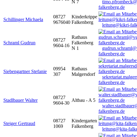
N 7
timo.pfrombeck@
falkenberg.de
08727
Kinderkrippe
Schillinger Michaela
9676040
Falkenberg
leitung@kikri-fal
Rathaus
08727
Schraml Gudrun
Falkenberg
9604-16
N 1
gudrun.schraml@
falkenberg.de
09954
Rathaus
Siebengartner Stefanie
307
Malgersdorf
sekretariat.malge
falkenberg.de
08727
Stadlbauer Walter
Altbau - A 5
9604-30
walter.stadlbaue
falkenberg.de
08727
Kindergarten
Steiger Gertraud
1069
Falkenberg
leitung@kita-falk