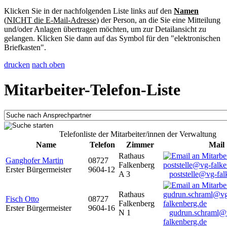
Klicken Sie in der nachfolgenden Liste links auf den
Namen
(
NICHT die E-Mail-Adresse
) der Person, an die Sie eine Mitteilung
und/oder Anlagen übertragen möchten, um zur Detailansicht zu
gelangen. Klicken Sie dann auf das Symbol für den "elektronischen
Briefkasten".
drucken
nach oben
Mitarbeiter-Telefon-Liste
Telefonliste der Mitarbeiter/innen der Verwaltung
Name
Telefon
Zimmer
Mail
Rathaus
Ganghofer Martin
08727
Falkenberg
Erster Bürgermeister
9604-12
A 3
poststelle@vg-fal
Rathaus
Fisch Otto
08727
Falkenberg
Erster Bürgermeister
9604-16
N 1
gudrun.schraml@
falkenberg.de