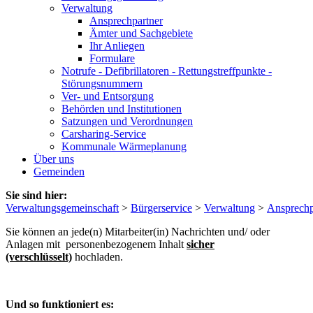
Verwaltung
Ansprechpartner
Ämter und Sachgebiete
Ihr Anliegen
Formulare
Notrufe - Defibrillatoren - Rettungstreffpunkte -
Störungsnummern
Ver- und Entsorgung
Behörden und Institutionen
Satzungen und Verordnungen
Carsharing-Service
Kommunale Wärmeplanung
Über uns
Gemeinden
Sie sind hier:
Verwaltungsgemeinschaft
>
Bürgerservice
>
Verwaltung
>
Ansprechp
Sie können an jede(n) Mitarbeiter(in) Nachrichten und/ oder
Anlagen mit personenbezogenem Inhalt
sicher
(verschlüsselt)
hochladen.
Und so funktioniert es: