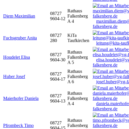
Rathaus
08727
Diem Maximilian
Falkenberg
9604-12
A 4
maximilian.diem
falkenberg.de
08727
KiTa
Fuchsgruber Anita
280
Taufkirchen
leitung@kita-tauf
Rathaus
08727
Houdelet Elisa
Falkenberg
9604-30
elisa.houdelet@v
A 5
falkenberg.de
Rathaus
08727
Huber Josef
Falkenberg
9604-17
A 6
josef.huber@vg-f
Rathaus
08727
Maierhofer Daniela
Falkenberg
9604-13
A 4
daniela.maierhof
falkenberg.de
Rathaus
08727
Pfrombeck Timo
Falkenberg
9604-15