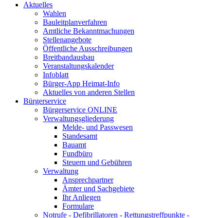
Aktuelles
Wahlen
Bauleitplanverfahren
Amtliche Bekanntmachungen
Stellenangebote
Öffentliche Ausschreibungen
Breitbandausbau
Veranstaltungskalender
Infoblatt
Bürger-App Heimat-Info
Aktuelles von anderen Stellen
Bürgerservice
Bürgerservice ONLINE
Verwaltungsgliederung
Melde- und Passwesen
Standesamt
Bauamt
Fundbüro
Steuern und Gebühren
Verwaltung
Ansprechpartner
Ämter und Sachgebiete
Ihr Anliegen
Formulare
Notrufe - Defibrillatoren - Rettungstreffpunkte -