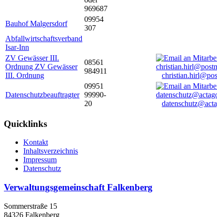
969687
09954
Bauhof Malgersdorf
307
Abfallwirtschaftsverband
Isar-Inn
ZV Gewässer III.
08561
Ordnung ZV Gewässer
984911
III. Ordnung
christian.hirl@po
09951
Datenschutzbeauftragter
99990-
20
datenschutz@acta
Quicklinks
Kontakt
Inhaltsverzeichnis
Impressum
Datenschutz
Verwaltungsgemeinschaft Falkenberg
Sommerstraße 15
84326 Falkenberg