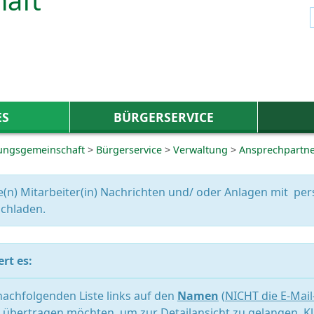
ES
BÜRGERSERVICE
ungsgemeinschaft
>
Bürgerservice
>
Verwaltung
>
Ansprechpartn
e(n) Mitarbeiter(in) Nachrichten und/ oder Anlagen mit 
chladen.
rt es:
 nachfolgenden Liste links auf den
Namen
(
NICHT die E-Mai
übertragen möchten, um zur Detailansicht zu gelangen. Kl