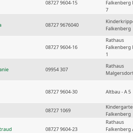
08727 9604-15
Falkenberg
7
Kinderkripp
a
08727 9676040
Falkenberg
Rathaus
08727 9604-16
Falkenberg
1
Rathaus
anie
09954 307
Malgersdor
08727 9604-30
Altbau - A 5
Kindergart
08727 1069
Falkenberg
Rathaus
traud
08727 9604-23
Falkenberg 