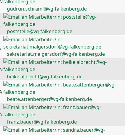
 N
gudrun.schraml@vg-falkenberg.de
f
poststelle@vg-falkenberg.de
f
sekretariat.malgersdorf@vg-falkenberg.de
 N
heike.albrecht@vg-falkenberg.de
A
beate.attenberger@vg-falkenberg.de
A
franz.bauer@vg-falkenberg.de