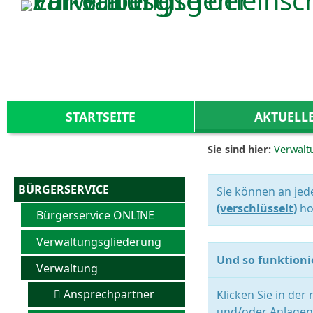
Zum Inhalt
,
zur Navigation
oder
zur Startseite
springen.
STARTSEITE
AKTUELL
Sie sind hier:
Verwalt
BÜRGERSERVICE
Sie können an jed
(verschlüsselt)
ho
Bürgerservice ONLINE
Verwaltungsgliederung
Und so funktionie
Verwaltung
Ansprechpartner
Klicken Sie in der
und/oder Anlagen 