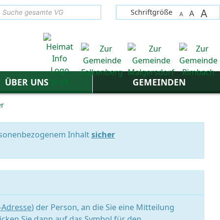
A
suchen
Schriftgröße
A
A
ÜBER UNS
GEMEINDEN
er
personenbezogenem Inhalt
sicher
l-Adresse
) der Person, an die Sie eine Mitteilung
icken Sie dann auf das Symbol für den