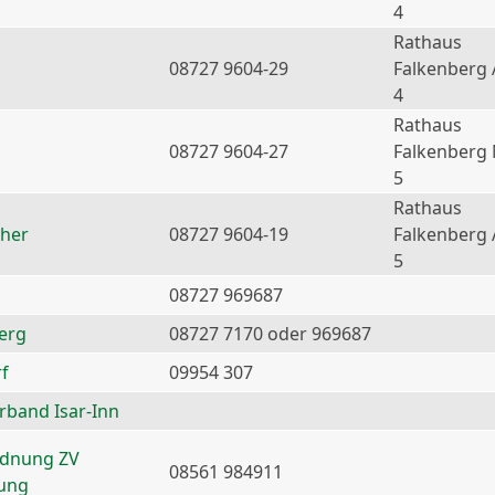
4
Rathaus
08727 9604-29
Falkenberg 
4
Rathaus
08727 9604-27
Falkenberg
5
Rathaus
ther
08727 9604-19
Falkenberg 
5
08727 969687
erg
08727 7170 oder 969687
f
09954 307
erband Isar-Inn
rdnung ZV
08561 984911
nung