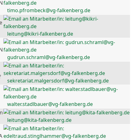
 N
timo.pfrombeck@vg-falkenberg.de
e
leitung@kikri-falkenberg.de
 N
gudrun.schraml@vg-falkenberg.de
f
sekretariat.malgersdorf@vg-falkenberg.de
walter.stadlbauer@vg-falkenberg.de
en
leitung@kita-falkenberg.de
A