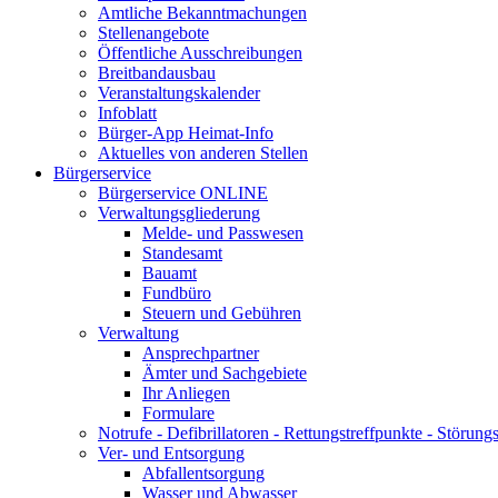
Amtliche Bekanntmachungen
Stellenangebote
Öffentliche Ausschreibungen
Breitbandausbau
Veranstaltungskalender
Infoblatt
Bürger-App Heimat-Info
Aktuelles von anderen Stellen
Bürgerservice
Bürgerservice ONLINE
Verwaltungsgliederung
Melde- und Passwesen
Standesamt
Bauamt
Fundbüro
Steuern und Gebühren
Verwaltung
Ansprechpartner
Ämter und Sachgebiete
Ihr Anliegen
Formulare
Notrufe - Defibrillatoren - Rettungstreffpunkte - Störu
Ver- und Entsorgung
Abfallentsorgung
Wasser und Abwasser