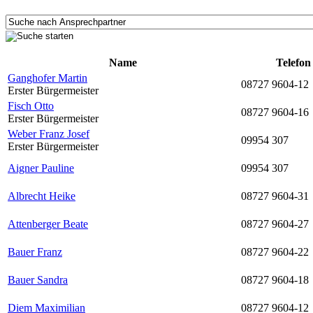
Name
Telefon
Ganghofer Martin
08727 9604-12
Erster Bürgermeister
Fisch Otto
08727 9604-16
Erster Bürgermeister
Weber Franz Josef
09954 307
Erster Bürgermeister
Aigner Pauline
09954 307
Albrecht Heike
08727 9604-31
Attenberger Beate
08727 9604-27
Bauer Franz
08727 9604-22
Bauer Sandra
08727 9604-18
Diem Maximilian
08727 9604-12