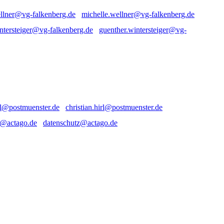
michelle.wellner@vg-falkenberg.de
guenther.wintersteiger@vg-
christian.hirl@postmuenster.de
datenschutz@actago.de