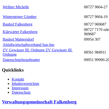
Wellner Michelle
08727 9604-27
Wintersteiger Günther
08727 9604-19
Bauhof Falkenberg
08727 969687
08727 7170 ode
Klärwärter Falkenberg
969687
Bauhof Malgersdorf
09954 307
Abfallwirtschaftsverband Isar-Inn
ZV Gewässer III. Ordnung ZV Gewässer III.
08561 984911
Ordnung
Datenschutzbeauftragter
09951 99990-2
Quicklinks
Kontakt
Inhaltsverzeichnis
Impressum
Datenschutz
Verwaltungsgemeinschaft Falkenberg