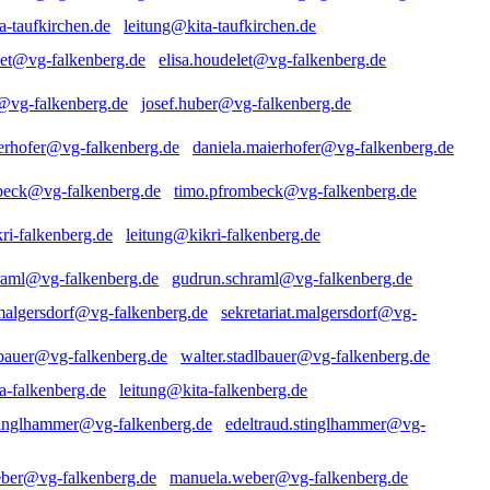
leitung@kita-taufkirchen.de
elisa.houdelet@vg-falkenberg.de
josef.huber@vg-falkenberg.de
daniela.maierhofer@vg-falkenberg.de
timo.pfrombeck@vg-falkenberg.de
leitung@kikri-falkenberg.de
gudrun.schraml@vg-falkenberg.de
sekretariat.malgersdorf@vg-
walter.stadlbauer@vg-falkenberg.de
leitung@kita-falkenberg.de
edeltraud.stinglhammer@vg-
manuela.weber@vg-falkenberg.de