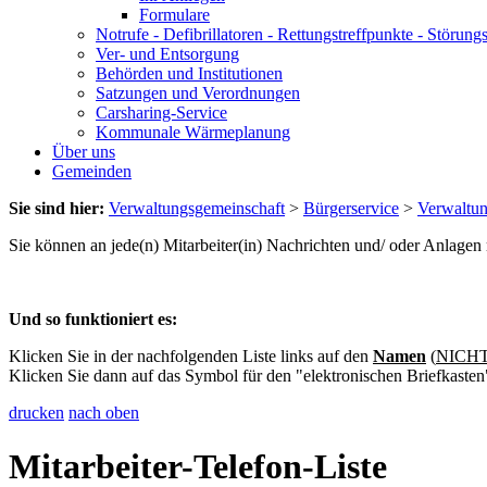
Formulare
Notrufe - Defibrillatoren - Rettungstreffpunkte - Störu
Ver- und Entsorgung
Behörden und Institutionen
Satzungen und Verordnungen
Carsharing-Service
Kommunale Wärmeplanung
Über uns
Gemeinden
Sie sind hier:
Verwaltungsgemeinschaft
>
Bürgerservice
>
Verwaltu
Sie können an jede(n) Mitarbeiter(in) Nachrichten und/ oder Anlage
Und so funktioniert es:
Klicken Sie in der nachfolgenden Liste links auf den
Namen
(
NICHT 
Klicken Sie dann auf das Symbol für den "elektronischen Briefkasten
drucken
nach oben
Mitarbeiter-Telefon-Liste