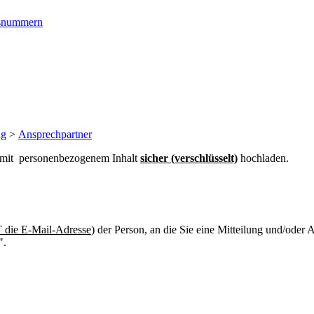
ngsnummern
ng
>
Ansprechpartner
n mit personenbezogenem Inhalt
sicher (verschlüsselt)
hochladen.
die E-Mail-Adresse
) der Person, an die Sie eine Mitteilung und/oder
".