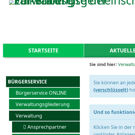
Zum Inhalt
,
zur Navigation
oder
zur Startseite
springen.
STARTSEITE
AKTUELL
Sie sind hier:
Verwalt
BÜRGERSERVICE
Sie können an jed
(verschlüsselt)
ho
Bürgerservice ONLINE
Verwaltungsgliederung
Und so funktionie
Verwaltung
Ansprechpartner
Klicken Sie in der
und/oder Anlagen 