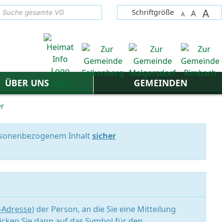
A
suchen
Schriftgröße
A
A
ÜBER UNS
GEMEINDEN
er
personenbezogenem Inhalt
sicher
l-Adresse
) der Person, an die Sie eine Mitteilung
icken Sie dann auf das Symbol für den