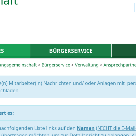
ES
BÜRGERSERVICE
ungsgemeinschaft
>
Bürgerservice
>
Verwaltung
>
Ansprechpartn
e(n) Mitarbeiter(in) Nachrichten und/ oder Anlagen mit 
chladen.
rt es:
 nachfolgenden Liste links auf den
Namen
(
NICHT die E-Mai
übertragen möchten, um zur Detailansicht zu gelangen. Kl