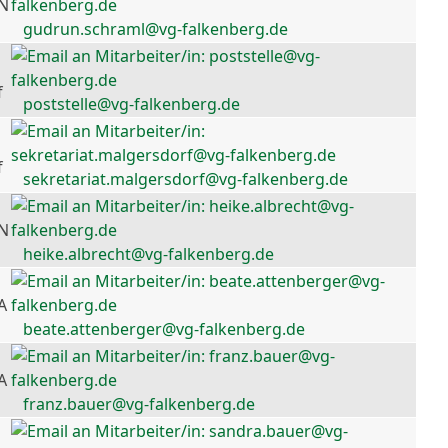
 N
gudrun.schraml@vg-falkenberg.de
f
poststelle@vg-falkenberg.de
f
sekretariat.malgersdorf@vg-falkenberg.de
 N
heike.albrecht@vg-falkenberg.de
A
beate.attenberger@vg-falkenberg.de
A
franz.bauer@vg-falkenberg.de