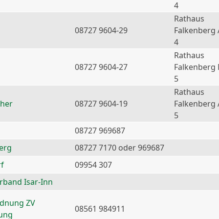
4
Rathaus
08727 9604-29
Falkenberg 
4
Rathaus
08727 9604-27
Falkenberg
5
Rathaus
ther
08727 9604-19
Falkenberg 
5
08727 969687
erg
08727 7170 oder 969687
f
09954 307
erband Isar-Inn
rdnung ZV
08561 984911
nung