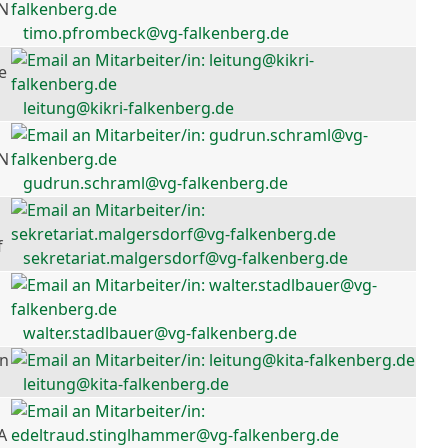
 N
timo.pfrombeck@vg-falkenberg.de
e
leitung@kikri-falkenberg.de
 N
gudrun.schraml@vg-falkenberg.de
f
sekretariat.malgersdorf@vg-falkenberg.de
walter.stadlbauer@vg-falkenberg.de
en
leitung@kita-falkenberg.de
A