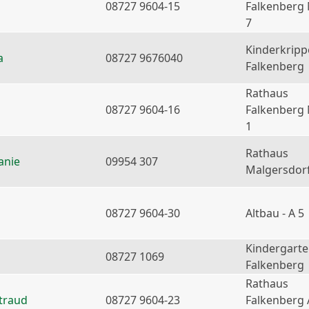
08727 9604-15
Falkenberg
7
Kinderkripp
a
08727 9676040
Falkenberg
Rathaus
08727 9604-16
Falkenberg
1
Rathaus
anie
09954 307
Malgersdor
08727 9604-30
Altbau - A 5
Kindergart
08727 1069
Falkenberg
Rathaus
traud
08727 9604-23
Falkenberg 