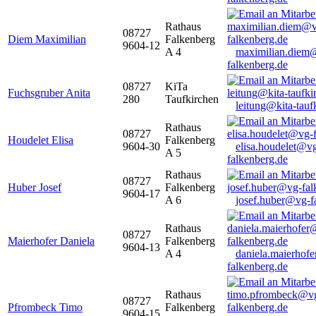
Rathaus
08727
Diem Maximilian
Falkenberg
9604-12
A 4
maximilian.diem
falkenberg.de
08727
KiTa
Fuchsgruber Anita
280
Taufkirchen
leitung@kita-tauf
Rathaus
08727
Houdelet Elisa
Falkenberg
9604-30
elisa.houdelet@v
A 5
falkenberg.de
Rathaus
08727
Huber Josef
Falkenberg
9604-17
A 6
josef.huber@vg-f
Rathaus
08727
Maierhofer Daniela
Falkenberg
9604-13
A 4
daniela.maierhof
falkenberg.de
Rathaus
08727
Pfrombeck Timo
Falkenberg
9604-15