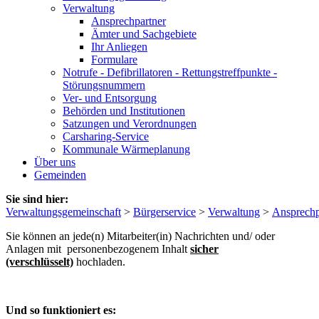
Verwaltung
Ansprechpartner
Ämter und Sachgebiete
Ihr Anliegen
Formulare
Notrufe - Defibrillatoren - Rettungstreffpunkte -
Störungsnummern
Ver- und Entsorgung
Behörden und Institutionen
Satzungen und Verordnungen
Carsharing-Service
Kommunale Wärmeplanung
Über uns
Gemeinden
Sie sind hier:
Verwaltungsgemeinschaft
>
Bürgerservice
>
Verwaltung
>
Ansprechp
Sie können an jede(n) Mitarbeiter(in) Nachrichten und/ oder
Anlagen mit personenbezogenem Inhalt
sicher
(verschlüsselt)
hochladen.
Und so funktioniert es: