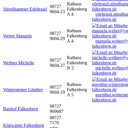
Rathaus
08727
Stinglhammer Edeltraud
Falkenberg
9604-23
A 4
edeltraud.stingl
falkenberg.de
Rathaus
08727
Weber Manuela
Falkenberg
9604-29
A 4
manuela.weber@
falkenberg.de
Rathaus
08727
Wellner Michelle
Falkenberg
9604-27
N 5
michelle.wellner
falkenberg.de
Rathaus
08727
Wintersteiger Günther
Falkenberg
9604-19
A 5
guenther.winters
falkenberg.de
08727
Bauhof Falkenberg
969687
08727
7170
Klärwärter Falkenberg
oder