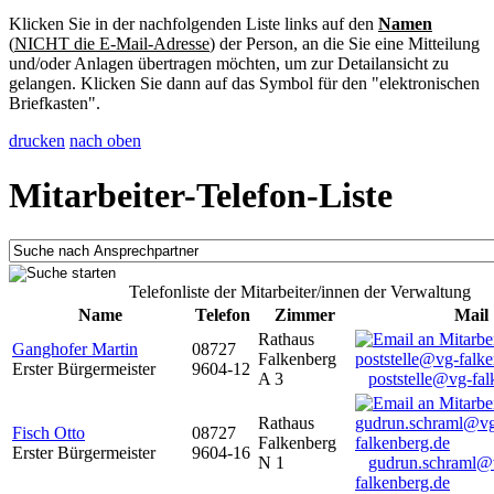
Klicken Sie in der nachfolgenden Liste links auf den
Namen
(
NICHT die E-Mail-Adresse
) der Person, an die Sie eine Mitteilung
und/oder Anlagen übertragen möchten, um zur Detailansicht zu
gelangen. Klicken Sie dann auf das Symbol für den "elektronischen
Briefkasten".
drucken
nach oben
Mitarbeiter-Telefon-Liste
Telefonliste der Mitarbeiter/innen der Verwaltung
Name
Telefon
Zimmer
Mail
Rathaus
Ganghofer Martin
08727
Falkenberg
Erster Bürgermeister
9604-12
A 3
poststelle@vg-fal
Rathaus
Fisch Otto
08727
Falkenberg
Erster Bürgermeister
9604-16
N 1
gudrun.schraml@
falkenberg.de