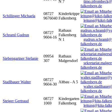
N 7
timo.pfrombeck@
falkenberg.de
08727
Kinderkrippe
Schillinger Michaela
9676040
Falkenberg
leitung@kikri-fal
Rathaus
08727
Schraml Gudrun
Falkenberg
9604-16
N 1
gudrun.schraml@
falkenberg.de
09954
Rathaus
Siebengartner Stefanie
307
Malgersdorf
sekretariat.malge
falkenberg.de
08727
Stadlbauer Walter
Altbau - A 5
9604-30
walter.stadlbaue
falkenberg.de
08727
Kindergarten
Steiger Gertraud
1069
Falkenberg
leitung@kita-falk