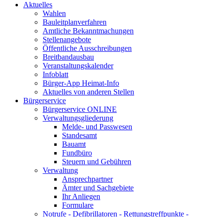
Aktuelles
Wahlen
Bauleitplanverfahren
Amtliche Bekanntmachungen
Stellenangebote
Öffentliche Ausschreibungen
Breitbandausbau
Veranstaltungskalender
Infoblatt
Bürger-App Heimat-Info
Aktuelles von anderen Stellen
Bürgerservice
Bürgerservice ONLINE
Verwaltungsgliederung
Melde- und Passwesen
Standesamt
Bauamt
Fundbüro
Steuern und Gebühren
Verwaltung
Ansprechpartner
Ämter und Sachgebiete
Ihr Anliegen
Formulare
Notrufe - Defibrillatoren - Rettungstreffpunkte -