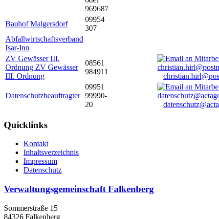
969687
09954
Bauhof Malgersdorf
307
Abfallwirtschaftsverband
Isar-Inn
ZV Gewässer III.
08561
Ordnung ZV Gewässer
984911
III. Ordnung
christian.hirl@po
09951
Datenschutzbeauftragter
99990-
20
datenschutz@acta
Quicklinks
Kontakt
Inhaltsverzeichnis
Impressum
Datenschutz
Verwaltungsgemeinschaft Falkenberg
Sommerstraße 15
84326 Falkenberg