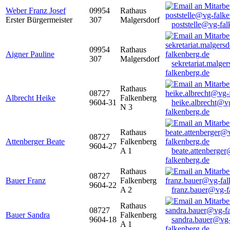
Weber Franz Josef
09954
Rathaus
Erster Bürgermeister
307
Malgersdorf
poststelle@vg-fal
09954
Rathaus
Aigner Pauline
307
Malgersdorf
sekretariat.malge
falkenberg.de
Rathaus
08727
Albrecht Heike
Falkenberg
9604-31
heike.albrecht@v
N 3
falkenberg.de
Rathaus
08727
Attenberger Beate
Falkenberg
9604-27
A 1
beate.attenberge
falkenberg.de
Rathaus
08727
Bauer Franz
Falkenberg
9604-22
A 2
franz.bauer@vg-f
Rathaus
08727
Bauer Sandra
Falkenberg
9604-18
sandra.bauer@vg
A 1
falkenberg.de