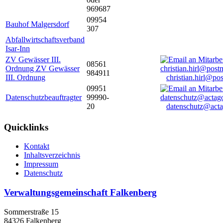
969687
09954
Bauhof Malgersdorf
307
Abfallwirtschaftsverband
Isar-Inn
ZV Gewässer III.
08561
Ordnung ZV Gewässer
984911
III. Ordnung
christian.hirl@po
09951
Datenschutzbeauftragter
99990-
20
datenschutz@acta
Quicklinks
Kontakt
Inhaltsverzeichnis
Impressum
Datenschutz
Verwaltungsgemeinschaft Falkenberg
Sommerstraße 15
84326 Falkenberg