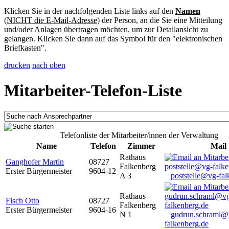
Klicken Sie in der nachfolgenden Liste links auf den
Namen
(
NICHT die E-Mail-Adresse
) der Person, an die Sie eine Mitteilung
und/oder Anlagen übertragen möchten, um zur Detailansicht zu
gelangen. Klicken Sie dann auf das Symbol für den "elektronischen
Briefkasten".
drucken
nach oben
Mitarbeiter-Telefon-Liste
Telefonliste der Mitarbeiter/innen der Verwaltung
Name
Telefon
Zimmer
Mail
Rathaus
Ganghofer Martin
08727
Falkenberg
Erster Bürgermeister
9604-12
A 3
poststelle@vg-fal
Rathaus
Fisch Otto
08727
Falkenberg
Erster Bürgermeister
9604-16
N 1
gudrun.schraml@
falkenberg.de