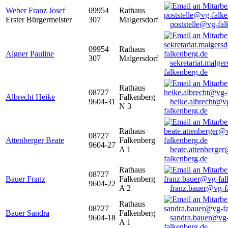
Weber Franz Josef
09954
Rathaus
Erster Bürgermeister
307
Malgersdorf
poststelle@vg-fal
09954
Rathaus
Aigner Pauline
307
Malgersdorf
sekretariat.malge
falkenberg.de
Rathaus
08727
Albrecht Heike
Falkenberg
9604-31
heike.albrecht@v
N 3
falkenberg.de
Rathaus
08727
Attenberger Beate
Falkenberg
9604-27
A 1
beate.attenberge
falkenberg.de
Rathaus
08727
Bauer Franz
Falkenberg
9604-22
A 2
franz.bauer@vg-f
Rathaus
08727
Bauer Sandra
Falkenberg
9604-18
sandra.bauer@vg
A 1
falkenberg.de