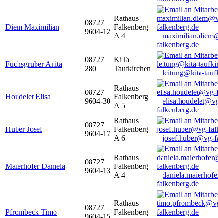
Rathaus
08727
Diem Maximilian
Falkenberg
9604-12
A 4
maximilian.diem
falkenberg.de
08727
KiTa
Fuchsgruber Anita
280
Taufkirchen
leitung@kita-tauf
Rathaus
08727
Houdelet Elisa
Falkenberg
9604-30
elisa.houdelet@v
A 5
falkenberg.de
Rathaus
08727
Huber Josef
Falkenberg
9604-17
A 6
josef.huber@vg-f
Rathaus
08727
Maierhofer Daniela
Falkenberg
9604-13
A 4
daniela.maierhof
falkenberg.de
Rathaus
08727
Pfrombeck Timo
Falkenberg
9604-15