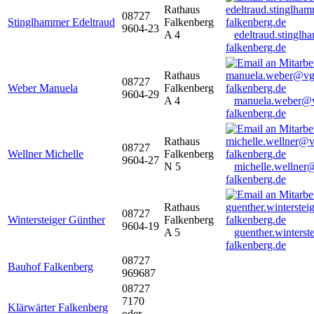
Rathaus
08727
Stinglhammer Edeltraud
Falkenberg
9604-23
A 4
edeltraud.stingl
falkenberg.de
Rathaus
08727
Weber Manuela
Falkenberg
9604-29
A 4
manuela.weber@
falkenberg.de
Rathaus
08727
Wellner Michelle
Falkenberg
9604-27
N 5
michelle.wellner
falkenberg.de
Rathaus
08727
Wintersteiger Günther
Falkenberg
9604-19
A 5
guenther.winters
falkenberg.de
08727
Bauhof Falkenberg
969687
08727
7170
Klärwärter Falkenberg
oder