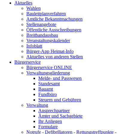
Aktuelles
Wahlen
Bauleitplanverfahren
Amtliche Bekanntmachungen
Stellenangebote
Öffentliche Ausschreibungen
Breitbandausbau
Veranstaltungskalender
Infoblatt
Bürger-App Heimat-Info
Aktuelles von anderen Stellen
Bürgerservice
Bürgerservice ONLINE
Verwaltungsgliederung
Melde- und Passwesen
Standesamt
Bauamt
Fundbüro
Steuern und Gebühren
Verwaltung
Ansprechpartner
Ämter und Sachgebiete
Ihr Anliegen
Formulare
Notrufe - Defibrillatoren - Rettungstreffpunkte -