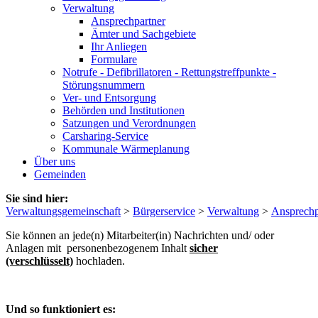
Verwaltung
Ansprechpartner
Ämter und Sachgebiete
Ihr Anliegen
Formulare
Notrufe - Defibrillatoren - Rettungstreffpunkte -
Störungsnummern
Ver- und Entsorgung
Behörden und Institutionen
Satzungen und Verordnungen
Carsharing-Service
Kommunale Wärmeplanung
Über uns
Gemeinden
Sie sind hier:
Verwaltungsgemeinschaft
>
Bürgerservice
>
Verwaltung
>
Ansprechp
Sie können an jede(n) Mitarbeiter(in) Nachrichten und/ oder
Anlagen mit personenbezogenem Inhalt
sicher
(verschlüsselt)
hochladen.
Und so funktioniert es: