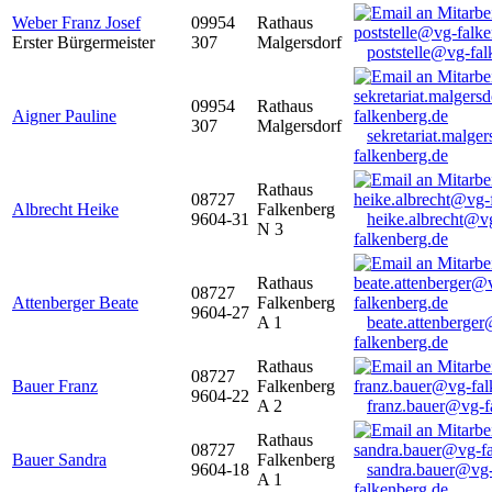
Weber Franz Josef
09954
Rathaus
Erster Bürgermeister
307
Malgersdorf
poststelle@vg-fal
09954
Rathaus
Aigner Pauline
307
Malgersdorf
sekretariat.malge
falkenberg.de
Rathaus
08727
Albrecht Heike
Falkenberg
9604-31
heike.albrecht@v
N 3
falkenberg.de
Rathaus
08727
Attenberger Beate
Falkenberg
9604-27
A 1
beate.attenberge
falkenberg.de
Rathaus
08727
Bauer Franz
Falkenberg
9604-22
A 2
franz.bauer@vg-f
Rathaus
08727
Bauer Sandra
Falkenberg
9604-18
sandra.bauer@vg
A 1
falkenberg.de