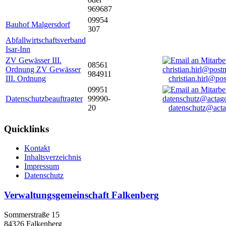
969687
09954
Bauhof Malgersdorf
307
Abfallwirtschaftsverband
Isar-Inn
ZV Gewässer III.
08561
Ordnung ZV Gewässer
984911
III. Ordnung
christian.hirl@po
09951
Datenschutzbeauftragter
99990-
20
datenschutz@acta
Quicklinks
Kontakt
Inhaltsverzeichnis
Impressum
Datenschutz
Verwaltungsgemeinschaft Falkenberg
Sommerstraße 15
84326 Falkenberg