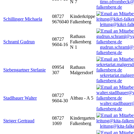
N 7
timo.pfrombeck@
falkenberg.de
08727
Kinderkrippe
Schillinger Michaela
9676040
Falkenberg
leitung@kikri-fal
Rathaus
08727
Schraml Gudrun
Falkenberg
9604-16
N 1
gudrun.schraml@
falkenberg.de
09954
Rathaus
Siebengartner Stefanie
307
Malgersdorf
sekretariat.malge
falkenberg.de
08727
Stadlbauer Walter
Altbau - A 5
9604-30
walter.stadlbaue
falkenberg.de
08727
Kindergarten
Steiger Gertraud
1069
Falkenberg
leitung@kita-falk