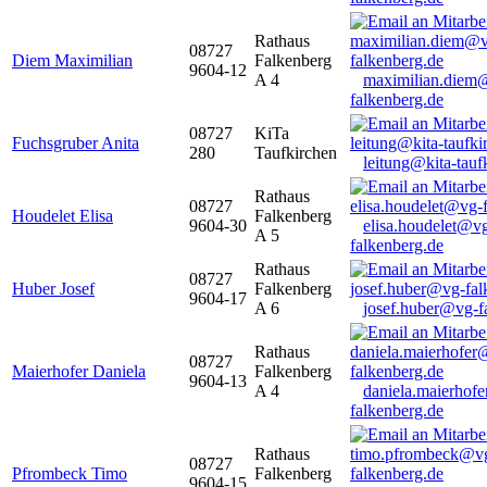
Rathaus
08727
Diem Maximilian
Falkenberg
9604-12
A 4
maximilian.diem
falkenberg.de
08727
KiTa
Fuchsgruber Anita
280
Taufkirchen
leitung@kita-tauf
Rathaus
08727
Houdelet Elisa
Falkenberg
9604-30
elisa.houdelet@v
A 5
falkenberg.de
Rathaus
08727
Huber Josef
Falkenberg
9604-17
A 6
josef.huber@vg-f
Rathaus
08727
Maierhofer Daniela
Falkenberg
9604-13
A 4
daniela.maierhof
falkenberg.de
Rathaus
08727
Pfrombeck Timo
Falkenberg
9604-15