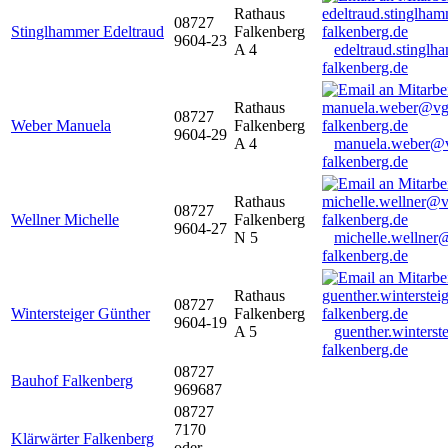
Rathaus
08727
Stinglhammer Edeltraud
Falkenberg
9604-23
A 4
edeltraud.stingl
falkenberg.de
Rathaus
08727
Weber Manuela
Falkenberg
9604-29
A 4
manuela.weber@
falkenberg.de
Rathaus
08727
Wellner Michelle
Falkenberg
9604-27
N 5
michelle.wellner
falkenberg.de
Rathaus
08727
Wintersteiger Günther
Falkenberg
9604-19
A 5
guenther.winters
falkenberg.de
08727
Bauhof Falkenberg
969687
08727
7170
Klärwärter Falkenberg
oder