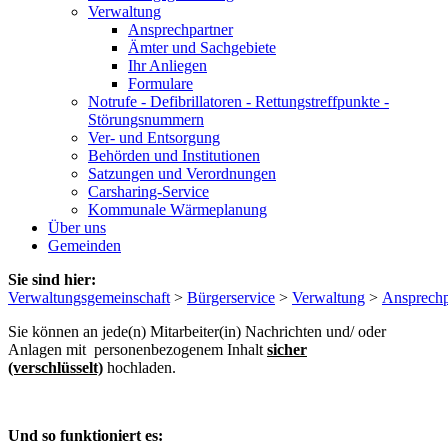
Verwaltung
Ansprechpartner
Ämter und Sachgebiete
Ihr Anliegen
Formulare
Notrufe - Defibrillatoren - Rettungstreffpunkte -
Störungsnummern
Ver- und Entsorgung
Behörden und Institutionen
Satzungen und Verordnungen
Carsharing-Service
Kommunale Wärmeplanung
Über uns
Gemeinden
Sie sind hier:
Verwaltungsgemeinschaft
>
Bürgerservice
>
Verwaltung
>
Ansprechp
Sie können an jede(n) Mitarbeiter(in) Nachrichten und/ oder
Anlagen mit personenbezogenem Inhalt
sicher
(verschlüsselt)
hochladen.
Und so funktioniert es: