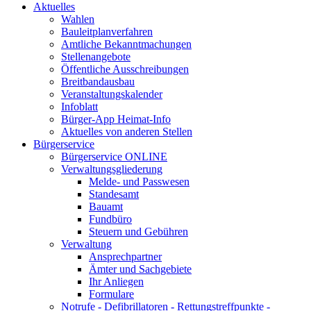
Aktuelles
Wahlen
Bauleitplanverfahren
Amtliche Bekanntmachungen
Stellenangebote
Öffentliche Ausschreibungen
Breitbandausbau
Veranstaltungskalender
Infoblatt
Bürger-App Heimat-Info
Aktuelles von anderen Stellen
Bürgerservice
Bürgerservice ONLINE
Verwaltungsgliederung
Melde- und Passwesen
Standesamt
Bauamt
Fundbüro
Steuern und Gebühren
Verwaltung
Ansprechpartner
Ämter und Sachgebiete
Ihr Anliegen
Formulare
Notrufe - Defibrillatoren - Rettungstreffpunkte -