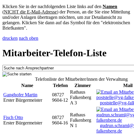
Klicken Sie in der nachfolgenden Liste links auf den
Namen
(
NICHT die E-Mail-Adresse
) der Person, an die Sie eine Mitteilung
und/oder Anlagen übertragen möchten, um zur Detailansicht zu
gelangen. Klicken Sie dann auf das Symbol für den "elektronischen
Briefkasten".
drucken
nach oben
Mitarbeiter-Telefon-Liste
Telefonliste der Mitarbeiter/innen der Verwaltung
Name
Telefon
Zimmer
Mail
Rathaus
Ganghofer Martin
08727
Falkenberg
Erster Bürgermeister
9604-12
A 3
poststelle@vg-fal
Rathaus
Fisch Otto
08727
Falkenberg
Erster Bürgermeister
9604-16
N 1
gudrun.schraml@
falkenberg.de