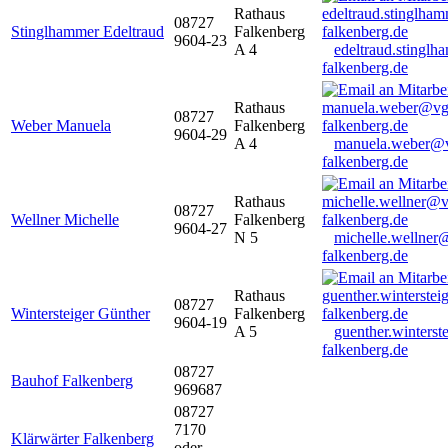
Rathaus
08727
Stinglhammer Edeltraud
Falkenberg
9604-23
A 4
edeltraud.stingl
falkenberg.de
Rathaus
08727
Weber Manuela
Falkenberg
9604-29
A 4
manuela.weber@
falkenberg.de
Rathaus
08727
Wellner Michelle
Falkenberg
9604-27
N 5
michelle.wellner
falkenberg.de
Rathaus
08727
Wintersteiger Günther
Falkenberg
9604-19
A 5
guenther.winters
falkenberg.de
08727
Bauhof Falkenberg
969687
08727
7170
Klärwärter Falkenberg
oder