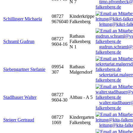
N 7
timo.pfrombeck@
falkenberg.de
08727
Kinderkrippe
Schillinger Michaela
9676040
Falkenberg
leitung@kikri-fal
Rathaus
08727
Schraml Gudrun
Falkenberg
9604-16
N 1
gudrun.schraml@
falkenberg.de
09954
Rathaus
Siebengartner Stefanie
307
Malgersdorf
sekretariat.malge
falkenberg.de
08727
Stadlbauer Walter
Altbau - A 5
9604-30
walter.stadlbaue
falkenberg.de
08727
Kindergarten
Steiger Gertraud
1069
Falkenberg
leitung@kita-falk