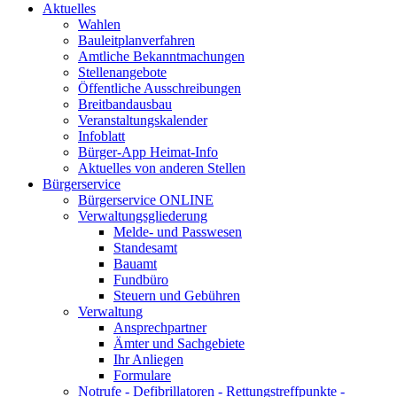
Aktuelles
Wahlen
Bauleitplanverfahren
Amtliche Bekanntmachungen
Stellenangebote
Öffentliche Ausschreibungen
Breitbandausbau
Veranstaltungskalender
Infoblatt
Bürger-App Heimat-Info
Aktuelles von anderen Stellen
Bürgerservice
Bürgerservice ONLINE
Verwaltungsgliederung
Melde- und Passwesen
Standesamt
Bauamt
Fundbüro
Steuern und Gebühren
Verwaltung
Ansprechpartner
Ämter und Sachgebiete
Ihr Anliegen
Formulare
Notrufe - Defibrillatoren - Rettungstreffpunkte -