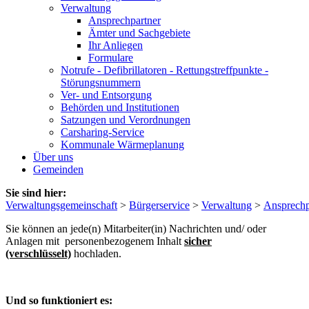
Verwaltung
Ansprechpartner
Ämter und Sachgebiete
Ihr Anliegen
Formulare
Notrufe - Defibrillatoren - Rettungstreffpunkte -
Störungsnummern
Ver- und Entsorgung
Behörden und Institutionen
Satzungen und Verordnungen
Carsharing-Service
Kommunale Wärmeplanung
Über uns
Gemeinden
Sie sind hier:
Verwaltungsgemeinschaft
>
Bürgerservice
>
Verwaltung
>
Ansprechp
Sie können an jede(n) Mitarbeiter(in) Nachrichten und/ oder
Anlagen mit personenbezogenem Inhalt
sicher
(verschlüsselt)
hochladen.
Und so funktioniert es: