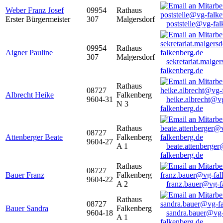
Weber Franz Josef
09954
Rathaus
Erster Bürgermeister
307
Malgersdorf
poststelle@vg-fal
09954
Rathaus
Aigner Pauline
307
Malgersdorf
sekretariat.malge
falkenberg.de
Rathaus
08727
Albrecht Heike
Falkenberg
9604-31
heike.albrecht@v
N 3
falkenberg.de
Rathaus
08727
Attenberger Beate
Falkenberg
9604-27
A 1
beate.attenberge
falkenberg.de
Rathaus
08727
Bauer Franz
Falkenberg
9604-22
A 2
franz.bauer@vg-f
Rathaus
08727
Bauer Sandra
Falkenberg
9604-18
sandra.bauer@vg
A 1
falkenberg.de