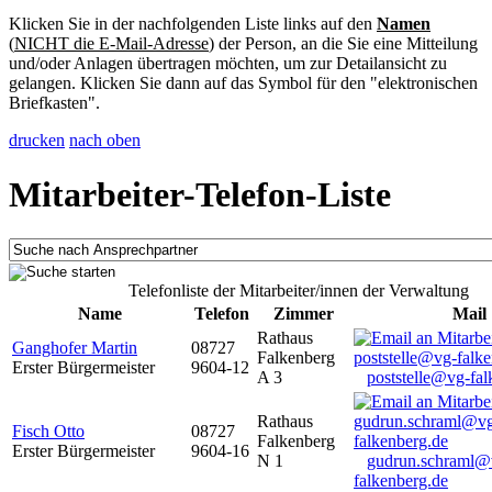
Klicken Sie in der nachfolgenden Liste links auf den
Namen
(
NICHT die E-Mail-Adresse
) der Person, an die Sie eine Mitteilung
und/oder Anlagen übertragen möchten, um zur Detailansicht zu
gelangen. Klicken Sie dann auf das Symbol für den "elektronischen
Briefkasten".
drucken
nach oben
Mitarbeiter-Telefon-Liste
Telefonliste der Mitarbeiter/innen der Verwaltung
Name
Telefon
Zimmer
Mail
Rathaus
Ganghofer Martin
08727
Falkenberg
Erster Bürgermeister
9604-12
A 3
poststelle@vg-fal
Rathaus
Fisch Otto
08727
Falkenberg
Erster Bürgermeister
9604-16
N 1
gudrun.schraml@
falkenberg.de