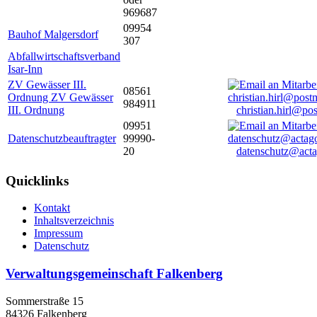
969687
09954
Bauhof Malgersdorf
307
Abfallwirtschaftsverband
Isar-Inn
ZV Gewässer III.
08561
Ordnung ZV Gewässer
984911
III. Ordnung
christian.hirl@po
09951
Datenschutzbeauftragter
99990-
20
datenschutz@acta
Quicklinks
Kontakt
Inhaltsverzeichnis
Impressum
Datenschutz
Verwaltungsgemeinschaft Falkenberg
Sommerstraße 15
84326 Falkenberg