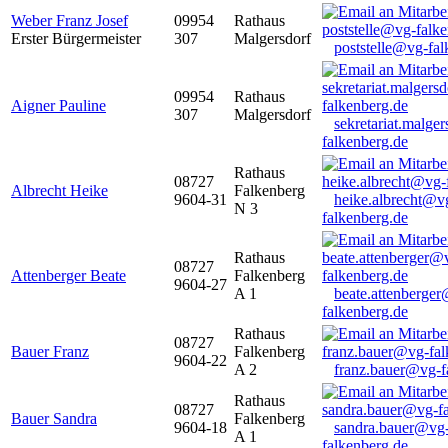
Weber Franz Josef
09954
Rathaus
Erster Bürgermeister
307
Malgersdorf
poststelle@vg-fal
09954
Rathaus
Aigner Pauline
307
Malgersdorf
sekretariat.malge
falkenberg.de
Rathaus
08727
Albrecht Heike
Falkenberg
9604-31
heike.albrecht@v
N 3
falkenberg.de
Rathaus
08727
Attenberger Beate
Falkenberg
9604-27
A 1
beate.attenberge
falkenberg.de
Rathaus
08727
Bauer Franz
Falkenberg
9604-22
A 2
franz.bauer@vg-f
Rathaus
08727
Bauer Sandra
Falkenberg
9604-18
sandra.bauer@vg
A 1
falkenberg.de