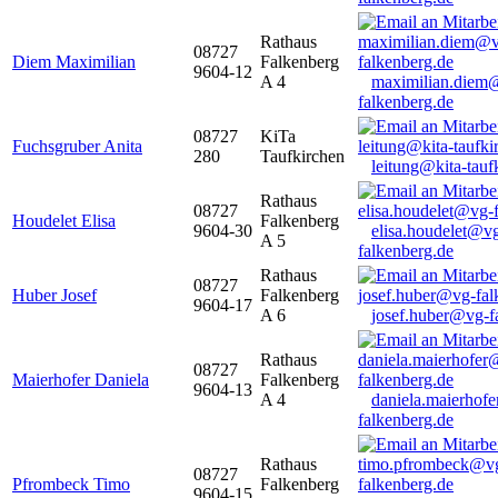
Rathaus
08727
Diem Maximilian
Falkenberg
9604-12
A 4
maximilian.diem
falkenberg.de
08727
KiTa
Fuchsgruber Anita
280
Taufkirchen
leitung@kita-tauf
Rathaus
08727
Houdelet Elisa
Falkenberg
9604-30
elisa.houdelet@v
A 5
falkenberg.de
Rathaus
08727
Huber Josef
Falkenberg
9604-17
A 6
josef.huber@vg-f
Rathaus
08727
Maierhofer Daniela
Falkenberg
9604-13
A 4
daniela.maierhof
falkenberg.de
Rathaus
08727
Pfrombeck Timo
Falkenberg
9604-15