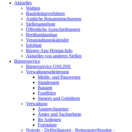
Aktuelles
Wahlen
Bauleitplanverfahren
Amtliche Bekanntmachungen
Stellenangebote
Öffentliche Ausschreibungen
Breitbandausbau
Veranstaltungskalender
Infoblatt
Bürger-App Heimat-Info
Aktuelles von anderen Stellen
Bürgerservice
Bürgerservice ONLINE
Verwaltungsgliederung
Melde- und Passwesen
Standesamt
Bauamt
Fundbüro
Steuern und Gebühren
Verwaltung
Ansprechpartner
Ämter und Sachgebiete
Ihr Anliegen
Formulare
Notrufe - Defibrillatoren - Rettungstreffpunkte -