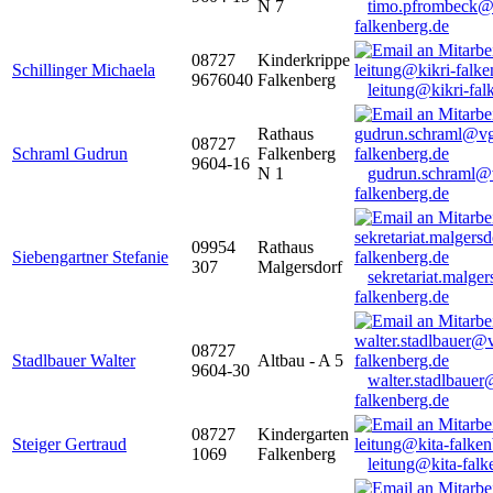
N 7
timo.pfrombeck@
falkenberg.de
08727
Kinderkrippe
Schillinger Michaela
9676040
Falkenberg
leitung@kikri-fal
Rathaus
08727
Schraml Gudrun
Falkenberg
9604-16
N 1
gudrun.schraml@
falkenberg.de
09954
Rathaus
Siebengartner Stefanie
307
Malgersdorf
sekretariat.malge
falkenberg.de
08727
Stadlbauer Walter
Altbau - A 5
9604-30
walter.stadlbaue
falkenberg.de
08727
Kindergarten
Steiger Gertraud
1069
Falkenberg
leitung@kita-falk