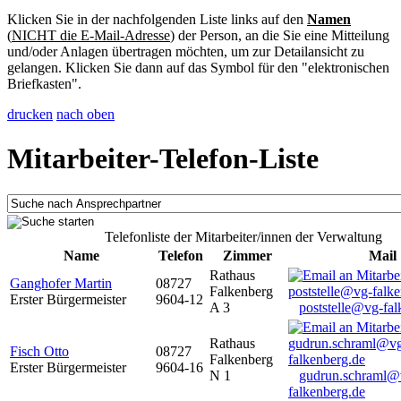
Klicken Sie in der nachfolgenden Liste links auf den
Namen
(
NICHT die E-Mail-Adresse
) der Person, an die Sie eine Mitteilung
und/oder Anlagen übertragen möchten, um zur Detailansicht zu
gelangen. Klicken Sie dann auf das Symbol für den "elektronischen
Briefkasten".
drucken
nach oben
Mitarbeiter-Telefon-Liste
Telefonliste der Mitarbeiter/innen der Verwaltung
Name
Telefon
Zimmer
Mail
Rathaus
Ganghofer Martin
08727
Falkenberg
Erster Bürgermeister
9604-12
A 3
poststelle@vg-fal
Rathaus
Fisch Otto
08727
Falkenberg
Erster Bürgermeister
9604-16
N 1
gudrun.schraml@
falkenberg.de