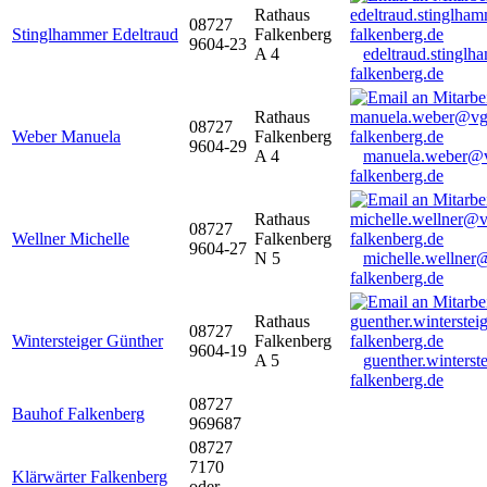
Rathaus
08727
Stinglhammer Edeltraud
Falkenberg
9604-23
A 4
edeltraud.stingl
falkenberg.de
Rathaus
08727
Weber Manuela
Falkenberg
9604-29
A 4
manuela.weber@
falkenberg.de
Rathaus
08727
Wellner Michelle
Falkenberg
9604-27
N 5
michelle.wellner
falkenberg.de
Rathaus
08727
Wintersteiger Günther
Falkenberg
9604-19
A 5
guenther.winters
falkenberg.de
08727
Bauhof Falkenberg
969687
08727
7170
Klärwärter Falkenberg
oder