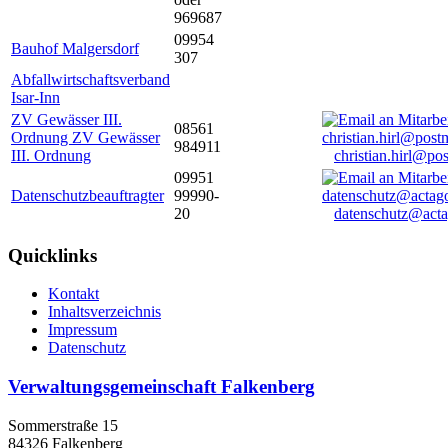
969687
09954
Bauhof Malgersdorf
307
Abfallwirtschaftsverband
Isar-Inn
ZV Gewässer III.
08561
Ordnung ZV Gewässer
984911
III. Ordnung
christian.hirl@po
09951
Datenschutzbeauftragter
99990-
20
datenschutz@acta
Quicklinks
Kontakt
Inhaltsverzeichnis
Impressum
Datenschutz
Verwaltungsgemeinschaft Falkenberg
Sommerstraße 15
84326 Falkenberg