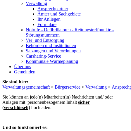
Verwaltung
Ansprechpartner
Ämter und Sachgebiete
Ihr Anliegen
Formulare
Notrufe - Defibrillatoren - Rettungstreffpunkte -
Störungsnummern
Ver- und Entsorgung
Behörden und Institutionen
Satzungen und Verordnungen
Carsharing-Service
Kommunale Wärmeplanung
Über uns
Gemeinden
Sie sind hier:
Verwaltungsgemeinschaft
>
Bürgerservice
>
Verwaltung
>
Ansprechp
Sie können an jede(n) Mitarbeiter(in) Nachrichten und/ oder
Anlagen mit personenbezogenem Inhalt
sicher
(verschlüsselt)
hochladen.
Und so funktioniert es: