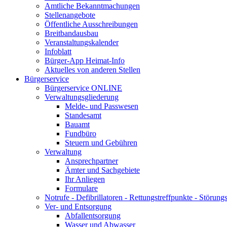
Amtliche Bekanntmachungen
Stellenangebote
Öffentliche Ausschreibungen
Breitbandausbau
Veranstaltungskalender
Infoblatt
Bürger-App Heimat-Info
Aktuelles von anderen Stellen
Bürgerservice
Bürgerservice ONLINE
Verwaltungsgliederung
Melde- und Passwesen
Standesamt
Bauamt
Fundbüro
Steuern und Gebühren
Verwaltung
Ansprechpartner
Ämter und Sachgebiete
Ihr Anliegen
Formulare
Notrufe - Defibrillatoren - Rettungstreffpunkte - Störu
Ver- und Entsorgung
Abfallentsorgung
Wasser und Abwasser