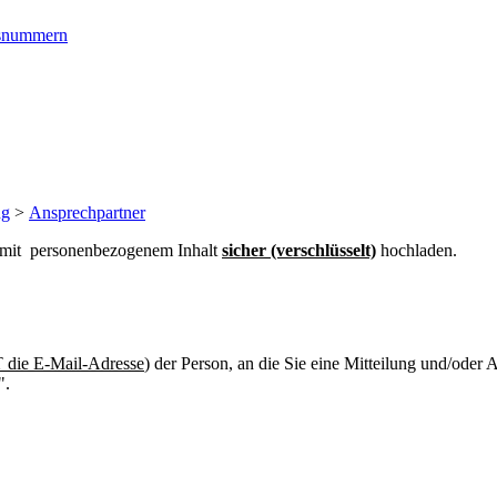
ngsnummern
ng
>
Ansprechpartner
n mit personenbezogenem Inhalt
sicher (verschlüsselt)
hochladen.
die E-Mail-Adresse
) der Person, an die Sie eine Mitteilung und/oder
".