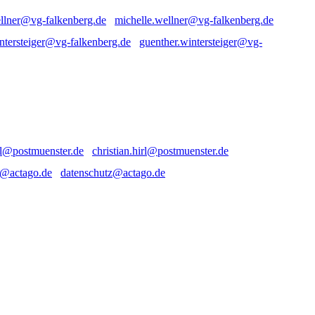
michelle.wellner@vg-falkenberg.de
guenther.wintersteiger@vg-
christian.hirl@postmuenster.de
datenschutz@actago.de