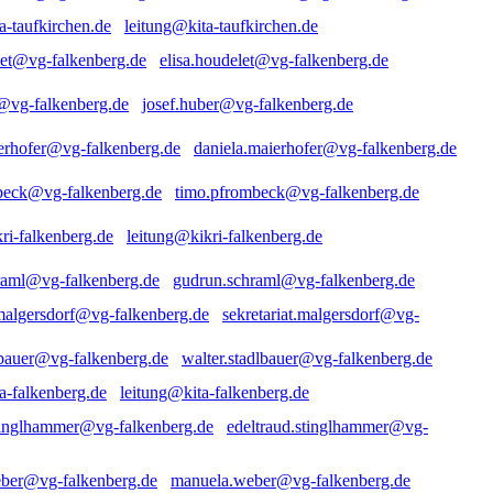
leitung@kita-taufkirchen.de
elisa.houdelet@vg-falkenberg.de
josef.huber@vg-falkenberg.de
daniela.maierhofer@vg-falkenberg.de
timo.pfrombeck@vg-falkenberg.de
leitung@kikri-falkenberg.de
gudrun.schraml@vg-falkenberg.de
sekretariat.malgersdorf@vg-
walter.stadlbauer@vg-falkenberg.de
leitung@kita-falkenberg.de
edeltraud.stinglhammer@vg-
manuela.weber@vg-falkenberg.de