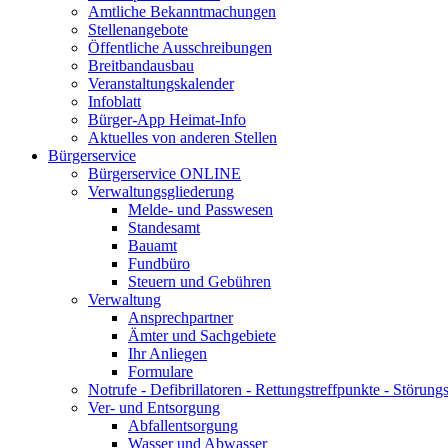
Amtliche Bekanntmachungen
Stellenangebote
Öffentliche Ausschreibungen
Breitbandausbau
Veranstaltungskalender
Infoblatt
Bürger-App Heimat-Info
Aktuelles von anderen Stellen
Bürgerservice
Bürgerservice ONLINE
Verwaltungsgliederung
Melde- und Passwesen
Standesamt
Bauamt
Fundbüro
Steuern und Gebühren
Verwaltung
Ansprechpartner
Ämter und Sachgebiete
Ihr Anliegen
Formulare
Notrufe - Defibrillatoren - Rettungstreffpunkte - Störu
Ver- und Entsorgung
Abfallentsorgung
Wasser und Abwasser