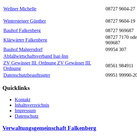
Wellner Michelle
08727 9604-27
Wintersteiger Günther
08727 9604-19
Bauhof Falkenberg
08727 969687
08727 7170 ode
Klärwärter Falkenberg
969687
Bauhof Malgersdorf
09954 307
Abfallwirtschaftsverband Isar-Inn
ZV Gewässer III. Ordnung ZV Gewässer III.
08561 984911
Ordnung
Datenschutzbeauftragter
09951 99990-2
Quicklinks
Kontakt
Inhaltsverzeichnis
Impressum
Datenschutz
Verwaltungsgemeinschaft Falkenberg