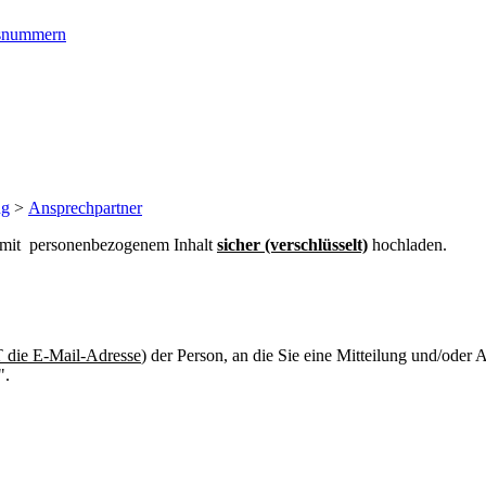
ngsnummern
ng
>
Ansprechpartner
n mit personenbezogenem Inhalt
sicher (verschlüsselt)
hochladen.
die E-Mail-Adresse
) der Person, an die Sie eine Mitteilung und/oder
".