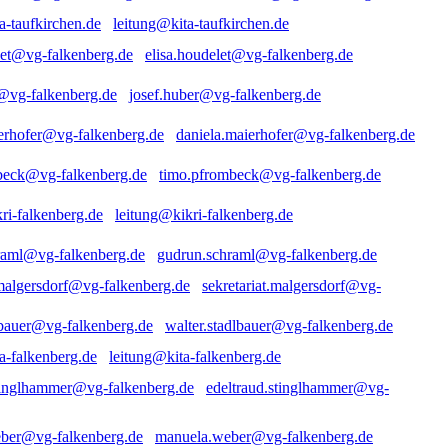
leitung@kita-taufkirchen.de
elisa.houdelet@vg-falkenberg.de
josef.huber@vg-falkenberg.de
daniela.maierhofer@vg-falkenberg.de
timo.pfrombeck@vg-falkenberg.de
leitung@kikri-falkenberg.de
gudrun.schraml@vg-falkenberg.de
sekretariat.malgersdorf@vg-
walter.stadlbauer@vg-falkenberg.de
leitung@kita-falkenberg.de
edeltraud.stinglhammer@vg-
manuela.weber@vg-falkenberg.de