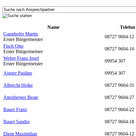
Name
Telefon
Ganghofer Martin
08727 9604-12
Erster Bürgermeister
Fisch Otto
08727 9604-16
Erster Bürgermeister
Weber Franz Josef
09954 307
Erster Bürgermeister
Aigner Pauline
09954 307
Albrecht Heike
08727 9604-31
Attenberger Beate
08727 9604-27
Bauer Franz
08727 9604-22
Bauer Sandra
08727 9604-18
Diem Maximilian
08727 9604-12