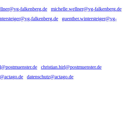
michelle.wellner@vg-falkenberg.de
guenther.wintersteiger@vg-
christian.hirl@postmuenster.de
datenschutz@actago.de