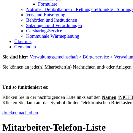
Formulare
Notrufe - Defibrillatoren - Rettungstreffpunkte - Störu
Ver- und Entsorgung
Behörden und Institutionen
Satzungen und Verordnungen
Carsharing-Service
Kommunale Wärmeplanung
Über uns
Gemeinden
Sie sind hier:
Verwaltungsgemeinschaft
>
Bürgerservice
>
Verwaltu
Sie können an jede(n) Mitarbeiter(in) Nachrichten und/ oder Anlage
Und so funktioniert es:
Klicken Sie in der nachfolgenden Liste links auf den
Namen
(
NICHT 
Klicken Sie dann auf das Symbol für den "elektronischen Briefkasten
drucken
nach oben
Mitarbeiter-Telefon-Liste