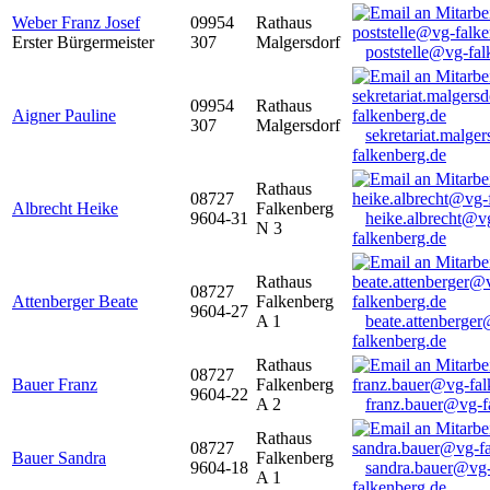
Weber Franz Josef
09954
Rathaus
Erster Bürgermeister
307
Malgersdorf
poststelle@vg-fal
09954
Rathaus
Aigner Pauline
307
Malgersdorf
sekretariat.malge
falkenberg.de
Rathaus
08727
Albrecht Heike
Falkenberg
9604-31
heike.albrecht@v
N 3
falkenberg.de
Rathaus
08727
Attenberger Beate
Falkenberg
9604-27
A 1
beate.attenberge
falkenberg.de
Rathaus
08727
Bauer Franz
Falkenberg
9604-22
A 2
franz.bauer@vg-f
Rathaus
08727
Bauer Sandra
Falkenberg
9604-18
sandra.bauer@vg
A 1
falkenberg.de