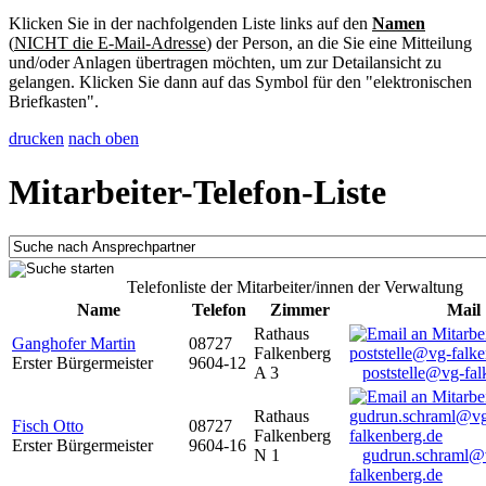
Klicken Sie in der nachfolgenden Liste links auf den
Namen
(
NICHT die E-Mail-Adresse
) der Person, an die Sie eine Mitteilung
und/oder Anlagen übertragen möchten, um zur Detailansicht zu
gelangen. Klicken Sie dann auf das Symbol für den "elektronischen
Briefkasten".
drucken
nach oben
Mitarbeiter-Telefon-Liste
Telefonliste der Mitarbeiter/innen der Verwaltung
Name
Telefon
Zimmer
Mail
Rathaus
Ganghofer Martin
08727
Falkenberg
Erster Bürgermeister
9604-12
A 3
poststelle@vg-fal
Rathaus
Fisch Otto
08727
Falkenberg
Erster Bürgermeister
9604-16
N 1
gudrun.schraml@
falkenberg.de