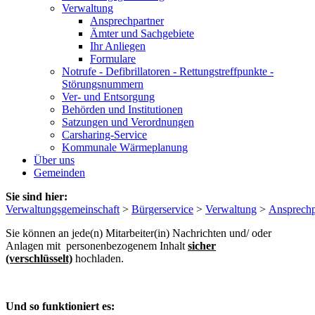
Verwaltung
Ansprechpartner
Ämter und Sachgebiete
Ihr Anliegen
Formulare
Notrufe - Defibrillatoren - Rettungstreffpunkte -
Störungsnummern
Ver- und Entsorgung
Behörden und Institutionen
Satzungen und Verordnungen
Carsharing-Service
Kommunale Wärmeplanung
Über uns
Gemeinden
Sie sind hier:
Verwaltungsgemeinschaft
>
Bürgerservice
>
Verwaltung
>
Ansprechp
Sie können an jede(n) Mitarbeiter(in) Nachrichten und/ oder
Anlagen mit personenbezogenem Inhalt
sicher
(verschlüsselt)
hochladen.
Und so funktioniert es: