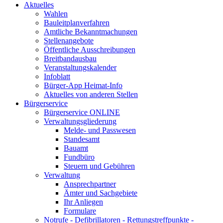
Aktuelles
Wahlen
Bauleitplanverfahren
Amtliche Bekanntmachungen
Stellenangebote
Öffentliche Ausschreibungen
Breitbandausbau
Veranstaltungskalender
Infoblatt
Bürger-App Heimat-Info
Aktuelles von anderen Stellen
Bürgerservice
Bürgerservice ONLINE
Verwaltungsgliederung
Melde- und Passwesen
Standesamt
Bauamt
Fundbüro
Steuern und Gebühren
Verwaltung
Ansprechpartner
Ämter und Sachgebiete
Ihr Anliegen
Formulare
Notrufe - Defibrillatoren - Rettungstreffpunkte -