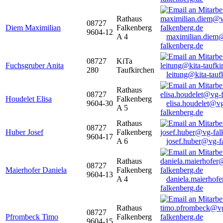
Rathaus
08727
Diem Maximilian
Falkenberg
9604-12
A 4
maximilian.diem
falkenberg.de
08727
KiTa
Fuchsgruber Anita
280
Taufkirchen
leitung@kita-tauf
Rathaus
08727
Houdelet Elisa
Falkenberg
9604-30
elisa.houdelet@v
A 5
falkenberg.de
Rathaus
08727
Huber Josef
Falkenberg
9604-17
A 6
josef.huber@vg-f
Rathaus
08727
Maierhofer Daniela
Falkenberg
9604-13
A 4
daniela.maierhof
falkenberg.de
Rathaus
08727
Pfrombeck Timo
Falkenberg
9604-15