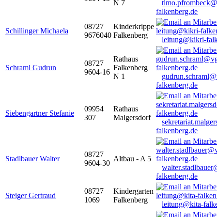
N 7
timo.pfrombeck@
falkenberg.de
08727
Kinderkrippe
Schillinger Michaela
9676040
Falkenberg
leitung@kikri-fal
Rathaus
08727
Schraml Gudrun
Falkenberg
9604-16
N 1
gudrun.schraml@
falkenberg.de
09954
Rathaus
Siebengartner Stefanie
307
Malgersdorf
sekretariat.malge
falkenberg.de
08727
Stadlbauer Walter
Altbau - A 5
9604-30
walter.stadlbaue
falkenberg.de
08727
Kindergarten
Steiger Gertraud
1069
Falkenberg
leitung@kita-falk