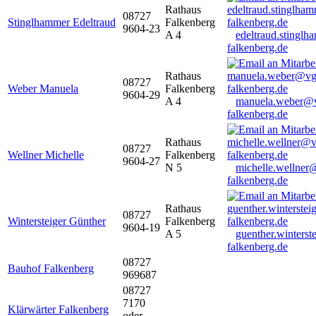
Rathaus
08727
Stinglhammer Edeltraud
Falkenberg
9604-23
A 4
edeltraud.stingl
falkenberg.de
Rathaus
08727
Weber Manuela
Falkenberg
9604-29
A 4
manuela.weber@
falkenberg.de
Rathaus
08727
Wellner Michelle
Falkenberg
9604-27
N 5
michelle.wellner
falkenberg.de
Rathaus
08727
Wintersteiger Günther
Falkenberg
9604-19
A 5
guenther.winters
falkenberg.de
08727
Bauhof Falkenberg
969687
08727
7170
Klärwärter Falkenberg
oder