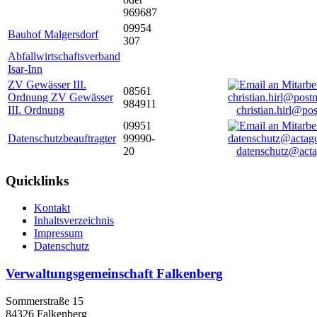
969687
09954
Bauhof Malgersdorf
307
Abfallwirtschaftsverband
Isar-Inn
ZV Gewässer III.
08561
Ordnung ZV Gewässer
984911
III. Ordnung
christian.hirl@po
09951
Datenschutzbeauftragter
99990-
20
datenschutz@acta
Quicklinks
Kontakt
Inhaltsverzeichnis
Impressum
Datenschutz
Verwaltungsgemeinschaft Falkenberg
Sommerstraße 15
84326 Falkenberg