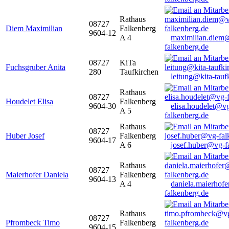
Rathaus
08727
Diem Maximilian
Falkenberg
9604-12
A 4
maximilian.diem
falkenberg.de
08727
KiTa
Fuchsgruber Anita
280
Taufkirchen
leitung@kita-tauf
Rathaus
08727
Houdelet Elisa
Falkenberg
9604-30
elisa.houdelet@v
A 5
falkenberg.de
Rathaus
08727
Huber Josef
Falkenberg
9604-17
A 6
josef.huber@vg-f
Rathaus
08727
Maierhofer Daniela
Falkenberg
9604-13
A 4
daniela.maierhof
falkenberg.de
Rathaus
08727
Pfrombeck Timo
Falkenberg
9604-15