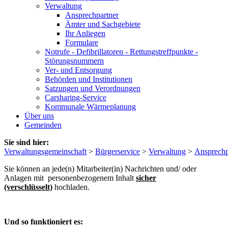
Verwaltung
Ansprechpartner
Ämter und Sachgebiete
Ihr Anliegen
Formulare
Notrufe - Defibrillatoren - Rettungstreffpunkte -
Störungsnummern
Ver- und Entsorgung
Behörden und Institutionen
Satzungen und Verordnungen
Carsharing-Service
Kommunale Wärmeplanung
Über uns
Gemeinden
Sie sind hier:
Verwaltungsgemeinschaft
>
Bürgerservice
>
Verwaltung
>
Ansprechp
Sie können an jede(n) Mitarbeiter(in) Nachrichten und/ oder
Anlagen mit personenbezogenem Inhalt
sicher
(verschlüsselt)
hochladen.
Und so funktioniert es: