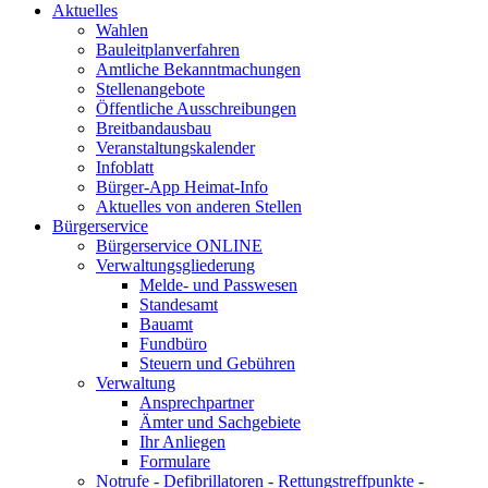
Aktuelles
Wahlen
Bauleitplanverfahren
Amtliche Bekanntmachungen
Stellenangebote
Öffentliche Ausschreibungen
Breitbandausbau
Veranstaltungskalender
Infoblatt
Bürger-App Heimat-Info
Aktuelles von anderen Stellen
Bürgerservice
Bürgerservice ONLINE
Verwaltungsgliederung
Melde- und Passwesen
Standesamt
Bauamt
Fundbüro
Steuern und Gebühren
Verwaltung
Ansprechpartner
Ämter und Sachgebiete
Ihr Anliegen
Formulare
Notrufe - Defibrillatoren - Rettungstreffpunkte -