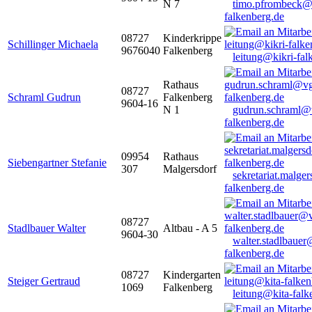
N 7
timo.pfrombeck@
falkenberg.de
08727
Kinderkrippe
Schillinger Michaela
9676040
Falkenberg
leitung@kikri-fal
Rathaus
08727
Schraml Gudrun
Falkenberg
9604-16
N 1
gudrun.schraml@
falkenberg.de
09954
Rathaus
Siebengartner Stefanie
307
Malgersdorf
sekretariat.malge
falkenberg.de
08727
Stadlbauer Walter
Altbau - A 5
9604-30
walter.stadlbaue
falkenberg.de
08727
Kindergarten
Steiger Gertraud
1069
Falkenberg
leitung@kita-falk