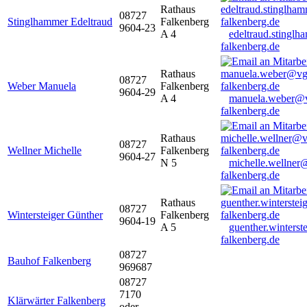
Rathaus
08727
Stinglhammer Edeltraud
Falkenberg
9604-23
A 4
edeltraud.stingl
falkenberg.de
Rathaus
08727
Weber Manuela
Falkenberg
9604-29
A 4
manuela.weber@
falkenberg.de
Rathaus
08727
Wellner Michelle
Falkenberg
9604-27
N 5
michelle.wellner
falkenberg.de
Rathaus
08727
Wintersteiger Günther
Falkenberg
9604-19
A 5
guenther.winters
falkenberg.de
08727
Bauhof Falkenberg
969687
08727
7170
Klärwärter Falkenberg
oder