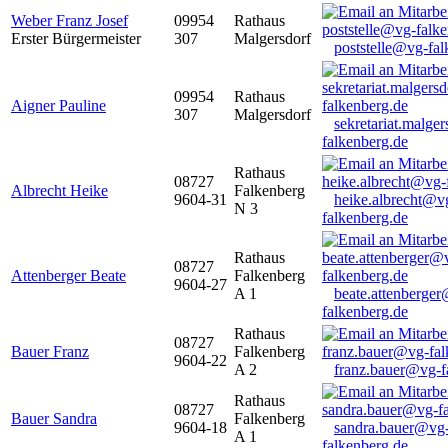
Weber Franz Josef
09954
Rathaus
Erster Bürgermeister
307
Malgersdorf
poststelle@vg-fal
09954
Rathaus
Aigner Pauline
307
Malgersdorf
sekretariat.malge
falkenberg.de
Rathaus
08727
Albrecht Heike
Falkenberg
9604-31
heike.albrecht@v
N 3
falkenberg.de
Rathaus
08727
Attenberger Beate
Falkenberg
9604-27
A 1
beate.attenberge
falkenberg.de
Rathaus
08727
Bauer Franz
Falkenberg
9604-22
A 2
franz.bauer@vg-f
Rathaus
08727
Bauer Sandra
Falkenberg
9604-18
sandra.bauer@vg
A 1
falkenberg.de