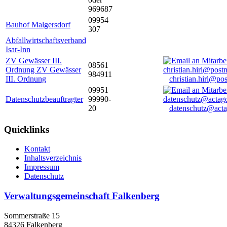
969687
09954
Bauhof Malgersdorf
307
Abfallwirtschaftsverband
Isar-Inn
ZV Gewässer III.
08561
Ordnung ZV Gewässer
984911
III. Ordnung
christian.hirl@po
09951
Datenschutzbeauftragter
99990-
20
datenschutz@acta
Quicklinks
Kontakt
Inhaltsverzeichnis
Impressum
Datenschutz
Verwaltungsgemeinschaft Falkenberg
Sommerstraße 15
84326 Falkenberg