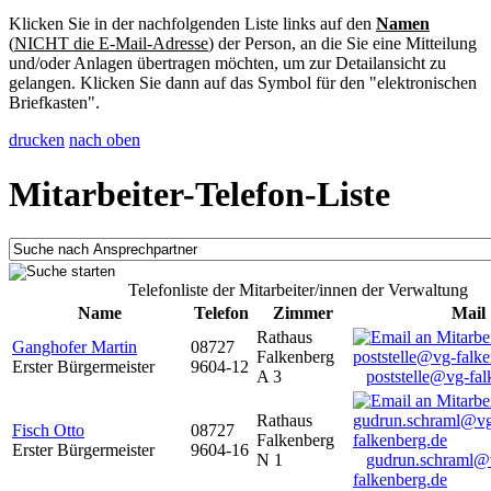
Klicken Sie in der nachfolgenden Liste links auf den
Namen
(
NICHT die E-Mail-Adresse
) der Person, an die Sie eine Mitteilung
und/oder Anlagen übertragen möchten, um zur Detailansicht zu
gelangen. Klicken Sie dann auf das Symbol für den "elektronischen
Briefkasten".
drucken
nach oben
Mitarbeiter-Telefon-Liste
Telefonliste der Mitarbeiter/innen der Verwaltung
Name
Telefon
Zimmer
Mail
Rathaus
Ganghofer Martin
08727
Falkenberg
Erster Bürgermeister
9604-12
A 3
poststelle@vg-fal
Rathaus
Fisch Otto
08727
Falkenberg
Erster Bürgermeister
9604-16
N 1
gudrun.schraml@
falkenberg.de