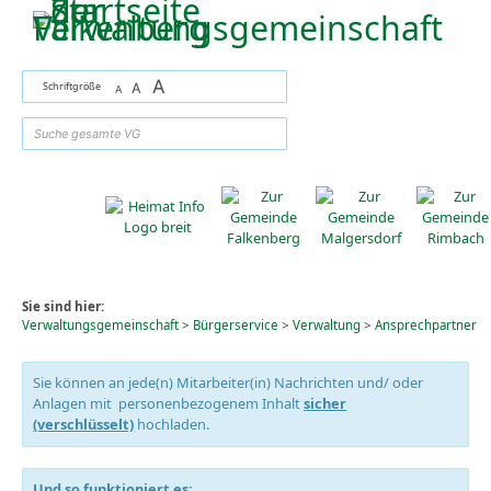
Zum Inhalt
,
zur Navigation
oder
zur Startseite
springen.
A
Schriftgröße
A
A
suchen
Sie sind hier:
Verwaltungsgemeinschaft
>
Bürgerservice
>
Verwaltung
>
Ansprechpartner
Sie können an jede(n) Mitarbeiter(in) Nachrichten und/ oder
Anlagen mit personenbezogenem Inhalt
sicher
(verschlüsselt)
hochladen.
Und so funktioniert es: