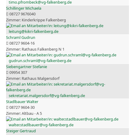
timo.pfrombeck@vg-falkenberg.de
Schillinger Michaela
08727 9676040
Kinderkrippe Falkenberg
leitung@kikri-falkenberg.de
Schraml Gudrun
08727 9604-16
Rathaus Falkenberg N 1
gudrun.schraml@vg-falkenberg.de
Siebengartner Stefanie
09954 307
Rathaus Malgersdorf
sekretariat.malgersdorf@vg-falkenberg.de
Stadlbauer Walter
08727 9604-30
Altbau - A 5
walter.stadlbauer@vg-falkenberg.de
Steiger Gertraud