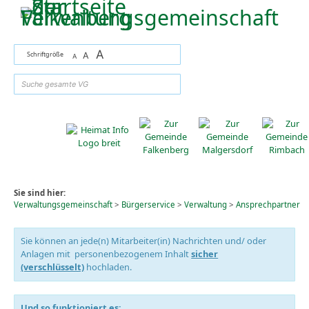
Zum Inhalt
,
zur Navigation
oder
zur Startseite
springen.
A
Schriftgröße
A
A
suchen
Sie sind hier:
Verwaltungsgemeinschaft
>
Bürgerservice
>
Verwaltung
>
Ansprechpartner
Sie können an jede(n) Mitarbeiter(in) Nachrichten und/ oder
Anlagen mit personenbezogenem Inhalt
sicher
(verschlüsselt)
hochladen.
Und so funktioniert es: