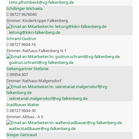
timo.pfrombeck@vg-falkenberg.de
Schillinger Michaela
08727 9676040
Kinderkrippe Falkenberg
leitung@kikri-falkenberg.de
Schraml Gudrun
08727 9604-16
Rathaus Falkenberg N 1
gudrun.schraml@vg-falkenberg.de
Siebengartner Stefanie
09954 307
Rathaus Malgersdorf
sekretariat.malgersdorf@vg-falkenberg.de
Stadlbauer Walter
08727 9604-30
Altbau - A 5
walter.stadlbauer@vg-falkenberg.de
Steiger Gertraud